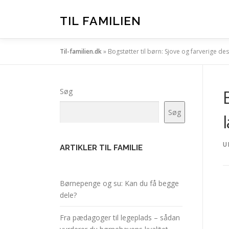
Spring
til
TIL FAMILIEN
indhold
Til-familien.dk
»
Bogstøtter til børn: Sjove og farverige de
Søg
Søg
U
ARTIKLER TIL FAMILIE
Børnepenge og su: Kan du få begge
dele?
Fra pædagoger til legeplads – sådan