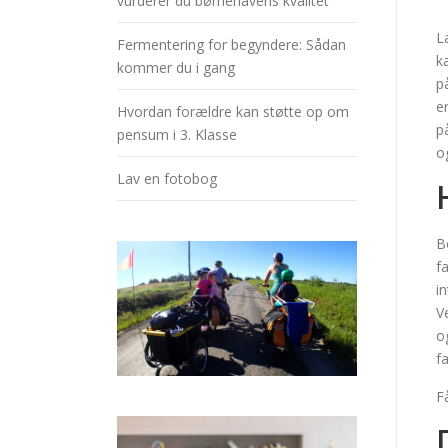
vurderer du børnehavens kvalitet
L
Fermentering for begyndere: Sådan
k
kommer du i gang
p
e
Hvordan forældre kan støtte op om
p
pensum i 3. Klasse
o
Lav en fotobog
B
f
i
V
o
f
F