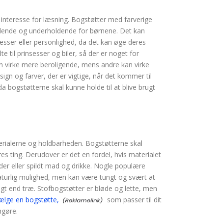
 interesse for læsning. Bogstøtter med farverige
dende og underholdende for børnene. Det kan
sser eller personlighed, da det kan øge deres
e til prinsesser og biler, så der er noget for
n virke mere beroligende, mens andre kan virke
sign og farver, der er vigtige, når det kommer til
da bogstøtterne skal kunne holde til at blive brugt
terialerne og holdbarheden. Bogstøtterne skal
res ting. Derudover er det en fordel, hvis materialet
der eller spildt mad og drikke. Nogle populære
 naturlig mulighed, men kan være tungt og svært at
gt end træ. Stofbogstøtter er bløde og lette, men
vælge en bogstøtte,
som passer til dit
ngøre.