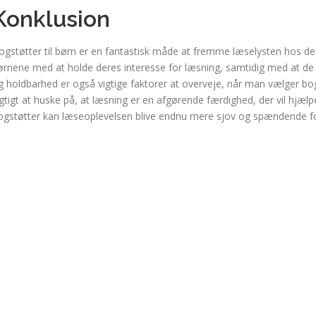
Konklusion
ogstøtter til børn er en fantastisk måde at fremme læselysten hos de
ørnene med at holde deres interesse for læsning, samtidig med at de 
g holdbarhed er også vigtige faktorer at overveje, når man vælger bogst
igtigt at huske på, at læsning er en afgørende færdighed, der vil hjælp
ogstøtter kan læseoplevelsen blive endnu mere sjov og spændende f