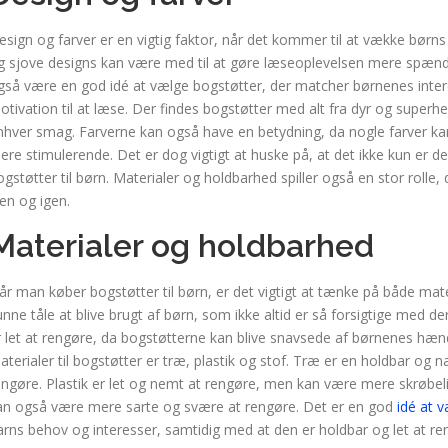
esign og farver er en vigtig faktor, når det kommer til at vække børns
g sjove designs kan være med til at gøre læseoplevelsen mere spæn
gså være en god idé at vælge bogstøtter, der matcher børnenes intere
otivation til at læse. Der findes bogstøtter med alt fra dyr og superhelt
nhver smag. Farverne kan også have en betydning, da nogle farver ka
ere stimulerende. Det er dog vigtigt at huske på, at det ikke kun er de
ogstøtter til børn. Materialer og holdbarhed spiller også en stor rolle, 
gen og igen.
Materialer og holdbarhed
år man køber bogstøtter til børn, er det vigtigt at tænke på både ma
unne tåle at blive brugt af børn, som ikke altid er så forsigtige med de
r let at rengøre, da bogstøtterne kan blive snavsede af børnenes hæn
aterialer til bogstøtter er træ, plastik og stof. Træ er en holdbar og
engøre. Plastik er let og nemt at rengøre, men kan være mere skrøbeli
an også være mere sarte og svære at rengøre. Det er en god
idé at 
arns behov og interesser, samtidig med at den er holdbar og let at re