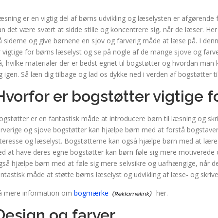
æsning er en vigtig del af børns udvikling og læselysten er afgørende 
an det være svært at sidde stille og koncentrere sig, når de læser. Her
å siderne og give børnene en sjov og farverig måde at læse på. I denne
r vigtige for børns læselyst og se på nogle af de mange sjove og farve
å, hvilke materialer der er bedst egnet til bogstøtter og hvordan man 
g igen. Så læn dig tilbage og lad os dykke ned i verden af bogstøtter ti
Hvorfor er bogstøtter vigtige f
ogstøtter er en fantastisk måde at introducere børn til læsning og sk
arverige og sjove bogstøtter kan hjælpe børn med at forstå bogstaver
nteresse og læselyst. Bogstøtterne kan også hjælpe børn med at lære
ed at have deres egne bogstøtter kan børn føle sig mere motiverede
gså hjælpe børn med at føle sig mere selvsikre og uafhængige, når de
antastisk måde at støtte børns læselyst og udvikling af læse- og skriv
å mere information om
bogmærke
her.
Design og farver