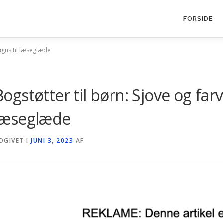
FORSIDE
signs til læseglæde
Bogstøtter til børn: Sjove og farv
læseglæde
DGIVET I
JUNI 3, 2023
AF