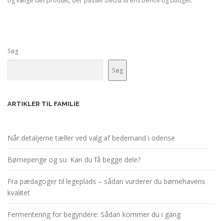
og vælge det produkt, der passer bedst til ens behov og budget.
Søg
Søg
ARTIKLER TIL FAMILIE
Når detaljerne tæller ved valg af bedemand i odense
Børnepenge og su: Kan du få begge dele?
Fra pædagoger til legeplads – sådan vurderer du børnehavens
kvalitet
Fermentering for begyndere: Sådan kommer du i gang