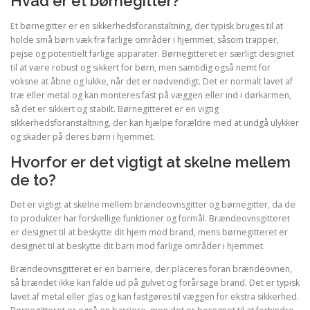
Hvad er et børnegitter?
Et børnegitter er en sikkerhedsforanstaltning, der typisk bruges til at
holde små børn væk fra farlige områder i hjemmet, såsom trapper,
pejse og potentielt farlige apparater. Børnegitteret er særligt designet
til at være robust og sikkert for børn, men samtidig også nemt for
voksne at åbne og lukke, når det er nødvendigt. Det er normalt lavet af
træ eller metal og kan monteres fast på væggen eller ind i dørkarmen,
så det er sikkert og stabilt. Børnegitteret er en vigtig
sikkerhedsforanstaltning, der kan hjælpe forældre med at undgå ulykker
og skader på deres børn i hjemmet.
Hvorfor er det vigtigt at skelne mellem
de to?
Det er vigtigt at skelne mellem brændeovnsgitter og børnegitter, da de
to produkter har forskellige funktioner og formål. Brændeovnsgitteret
er designet til at beskytte dit hjem mod brand, mens børnegitteret er
designet til at beskytte dit barn mod farlige områder i hjemmet.
Brændeovnsgitteret er en barriere, der placeres foran brændeovnen,
så brændet ikke kan falde ud på gulvet og forårsage brand. Det er typisk
lavet af metal eller glas og kan fastgøres til væggen for ekstra sikkerhed.