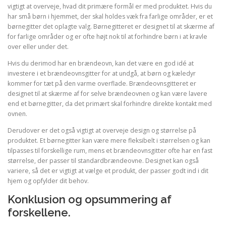
vigtigt at overveje, hvad dit primære formål er med produktet. Hvis du
har små børn i hjemmet, der skal holdes væk fra farlige områder, er et
børnegitter det oplagte valg. Børnegitteret er designet til at skærme af
for farlige områder og er ofte højt nok til at forhindre børn i at kravle
over eller under det.
Hvis du derimod har en brændeovn, kan det være en god idé at
investere i et brændeovnsgitter for at undgå, at børn og kæledyr
kommer for tæt på den varme overflade. Brændeovnsgitteret er
designet til at skærme af for selve brændeovnen og kan være lavere
end et børnegitter, da det primært skal forhindre direkte kontakt med
ovnen.
Derudover er det også vigtigt at overveje design og størrelse på
produktet. Et børnegitter kan være mere fleksibelt i størrelsen og kan
tilpasses til forskellige rum, mens et brændeovnsgitter ofte har en fast
størrelse, der passer til standardbrændeovne. Designet kan også
variere, så det er vigtigt at vælge et produkt, der passer godt ind i dit
hjem og opfylder dit behov.
Konklusion og opsummering af
forskellene.