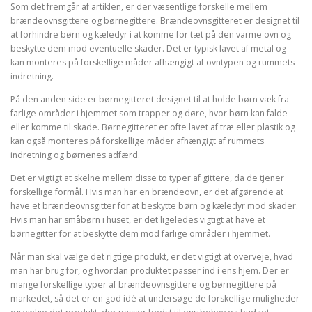
Som det fremgår af artiklen, er der væsentlige forskelle mellem
brændeovnsgittere og børnegittere. Brændeovnsgitteret er designet til
at forhindre børn og kæledyr i at komme for tæt på den varme ovn og
beskytte dem mod eventuelle skader. Det er typisk lavet af metal og
kan monteres på forskellige måder afhængigt af ovntypen og rummets
indretning.
På den anden side er børnegitteret designet til at holde børn væk fra
farlige områder i hjemmet som trapper og døre, hvor børn kan falde
eller komme til skade. Børnegitteret er ofte lavet af træ eller plastik og
kan også monteres på forskellige måder afhængigt af rummets
indretning og børnenes adfærd.
Det er vigtigt at skelne mellem disse to typer af gittere, da de tjener
forskellige formål. Hvis man har en brændeovn, er det afgørende at
have et brændeovnsgitter for at beskytte børn og kæledyr mod skader.
Hvis man har småbørn i huset, er det ligeledes vigtigt at have et
børnegitter for at beskytte dem mod farlige områder i hjemmet.
Når man skal vælge det rigtige produkt, er det vigtigt at overveje, hvad
man har brug for, og hvordan produktet passer ind i ens hjem. Der er
mange forskellige typer af brændeovnsgittere og børnegittere på
markedet, så det er en god idé at undersøge de forskellige muligheder