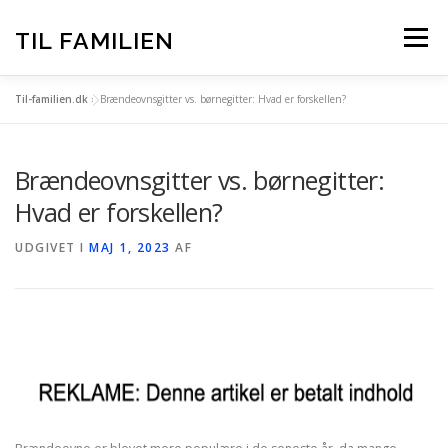
Spring
til
TIL FAMILIEN
Menu
indhold
Til-familien.dk
»
Brændeovnsgitter vs. børnegitter: Hvad er forskellen?
FORSIDE
ALLE INDLÆG
Brændeovnsgitter vs. børnegitter:
TIL-FAMILIEN.DK – BAG OM
Hvad er forskellen?
UDGIVET I
MAJ 1, 2023
AF