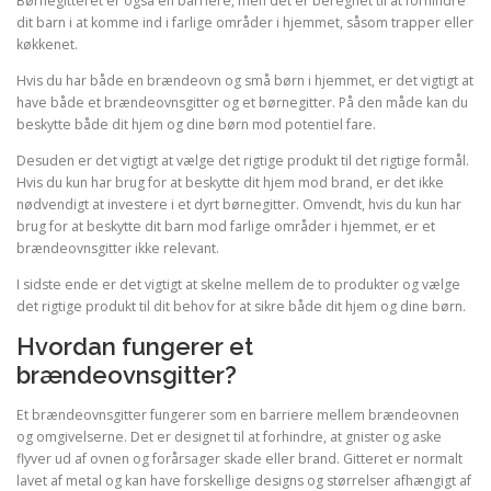
Børnegitteret er også en barriere, men det er beregnet til at forhindre
dit barn i at komme ind i farlige områder i hjemmet, såsom trapper eller
køkkenet.
Hvis du har både en brændeovn og små børn i hjemmet, er det vigtigt at
have både et brændeovnsgitter og et børnegitter. På den måde kan du
beskytte både dit hjem og dine børn mod potentiel fare.
Desuden er det vigtigt at vælge det rigtige produkt til det rigtige formål.
Hvis du kun har brug for at beskytte dit hjem mod brand, er det ikke
nødvendigt at investere i et dyrt børnegitter. Omvendt, hvis du kun har
brug for at beskytte dit barn mod farlige områder i hjemmet, er et
brændeovnsgitter ikke relevant.
I sidste ende er det vigtigt at skelne mellem de to produkter og vælge
det rigtige produkt til dit behov for at sikre både dit hjem og dine børn.
Hvordan fungerer et
brændeovnsgitter?
Et brændeovnsgitter fungerer som en barriere mellem brændeovnen
og omgivelserne. Det er designet til at forhindre, at gnister og aske
flyver ud af ovnen og forårsager skade eller brand. Gitteret er normalt
lavet af metal og kan have forskellige designs og størrelser afhængigt af