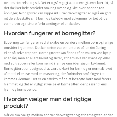
ovnens størrelse og stil. Det er også vigtigt at placere gitteret korrekt, så
det dækker hele området omkring ovnen og ikke overlader nogen
åbninger, hvor gnister kan slippe ud. Brændeovnsgitter er også en god
måde at beskytte små børn og kæledyr mod at komme for tæt på den
varme ovn og risikere forbrændinger eller skader.
Hvordan fungerer et børnegitter?
Et børnegitter fungerer ved at skabe en barriere mellem børn og farlige
områder i hjemmet. Det kan enten være monteret på en døråbning
eller på selve trappen. Børnegitteret kan åbnes af en voksen ved hjælp
af en lås, men er ellers lukket og sikrer, at børn ikke kan kravle op eller
ned ad trappen eller komme ind i farlige områder såsom køkkenet.
Børnegitteret er designet til at være sikkert for børn og er normalt lavet
af metal eller træ med en maskering, der forhindrer små fingre i at
komme i klemme. Det er en effektiv måde at beskytte børn mod farer i
hjemmet, og det er vigtigt at vælge et børnegitter, der passer til ens
hjem og børns behov.
Hvordan vælger man det rigtige
produkt?
Når du skal vælge mellem et brændeovnsgitter og et børnegitter, er det