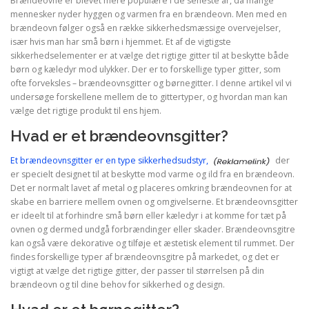
Brændeovne er blevet mere populære i de seneste år, da mange
mennesker nyder hyggen og varmen fra en brændeovn. Men med en
brændeovn følger også en række sikkerhedsmæssige overvejelser,
især hvis man har små børn i hjemmet. Et af de vigtigste
sikkerhedselementer er at vælge det rigtige gitter til at beskytte både
børn og kæledyr mod ulykker. Der er to forskellige typer gitter, som
ofte forveksles – brændeovnsgitter og børnegitter. I denne artikel vil vi
undersøge forskellene mellem de to gittertyper, og hvordan man kan
vælge det rigtige produkt til ens hjem.
Hvad er et brændeovnsgitter?
Et brændeovnsgitter er en type sikkerhedsudstyr,
der
er specielt designet til at beskytte mod varme og ild fra en brændeovn.
Det er normalt lavet af metal og placeres omkring brændeovnen for at
skabe en barriere mellem ovnen og omgivelserne. Et brændeovnsgitter
er ideelt til at forhindre små børn eller kæledyr i at komme for tæt på
ovnen og dermed undgå forbrændinger eller skader. Brændeovnsgitre
kan også være dekorative og tilføje et æstetisk element til rummet. Der
findes forskellige typer af brændeovnsgitre på markedet, og det er
vigtigt at vælge det rigtige gitter, der passer til størrelsen på din
brændeovn og til dine behov for sikkerhed og design.