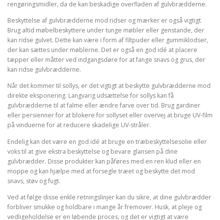
rengøringsmidler, da de kan beskadige overfladen af ​​gulvbrædderne.
Beskyttelse af gulvbrædderne mod ridser og mærker er også vigtigt.
Brug altid møbelbeskyttere under tunge møbler eller genstande, der
kan ridse gulvet. Dette kan være i form af filtpuder eller gummiklodser,
der kan sættes under møblerne. Det er også en god idé at placere
tæpper eller måtter ved indgangsdøre for at fange snavs og grus, der
kan ridse gulvbrædderne.
Når det kommer til sollys, er det vigtigt at beskytte gulvbrædderne mod
direkte eksponering. Langvarig udsættelse for sollys kan få
gulvbrædderne til at falme eller ændre farve over tid. Brug gardiner
eller persienner for at blokere for sollyset eller overvej at bruge UV-film
på vinduerne for at reducere skadelige UV-stråler.
Endelig kan det være en god idé at bruge en træbeskyttelsesolie eller
voks til at give ekstra beskyttelse og bevare glansen på dine
gulvbrædder. Disse produkter kan påføres med en ren klud eller en
moppe og kan hjælpe med at forsegle træet og beskytte det mod
snavs, støv og fugt.
Ved at følge disse enkle retningslinjer kan du sikre, at dine gulvbrædder
forbliver smukke og holdbare i mange år fremover. Husk, at pleje og
vedligeholdelse er en løbende proces, og det er vigtigt at være