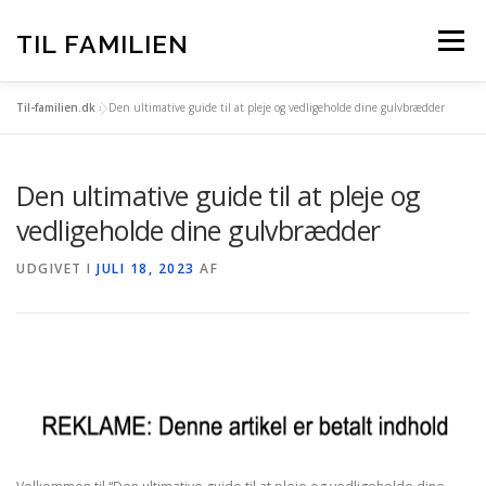
Spring
til
TIL FAMILIEN
Menu
indhold
Til-familien.dk
»
Den ultimative guide til at pleje og vedligeholde dine gulvbrædder
FORSIDE
ALLE INDLÆG
Den ultimative guide til at pleje og
TIL-FAMILIEN.DK – BAG OM
vedligeholde dine gulvbrædder
UDGIVET I
JULI 18, 2023
AF