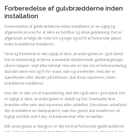
Forberedelse af gulvbrædderne inden
installation
Forberedelse af gulvbrædderne inden installation er en vigtig og
afgørende proces for at sikre en holdbar og smuk gulvløsning. Det er
afgørende at følge de rette trin og tage sig tid til at forberede gulvet,
inden brædderne installeres.
Først og fremmest er det vigtigt at sikre, at undergulvet er i god stand.
Det er nødvendigt at fjerne eventuelle eksisterende gulvbelægninger
såsom tæpper, vinyl eller laminat. Hvis der er tale om et betonunderlag,
skal det være rent og fri for snavs, støv og urenheder. Hvis der er
ujævnheder eller skader på betonen, skal disse repareres, inden
brædderne installeres.
Hvis der er tale om et træunderlag, skal det også være i god stand. Det
er vigtigt at sikre, at undergulvet er stabilt og fast. Eventuelle løse
brædder eller søm skal repareres eller udskiftes. Derudover anbefales
det at installere en dampspærre, især hvis gulvet skal installeres i et
fugtigt område som f.eks. et badeværelse eller en kælder.
Når undergulvet er klargjort, er det tid til at forberede gulvbrædderne