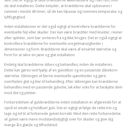
selv. Det er vigtigt at lade brædderne akklimatisere sig i det rum, hvor
de skal installeres. Dette betyder, at brædderne skal opbevares i
rummet i mindst 48 timer, så de kan tilpasse sig rummets temperatur og
luftfugtighed.
Inden installationen er det også vigtigt at kontrollere brædderne for
eventuelle fejl eller skader. Der kan være brædder med knaster, revner
eller splinter, som bør sorteres fra og ikke bruges. Det er også vigtigt at
kontrollere brædderne for eventuelle uregelmæssigheder i
dimensioner og form. Brædderne skal være af ensartet størrelse og
form for at sikre en jævn og glat installation.
Endelig skal brædderne slibes og behandles, inden de installeres.
Dette kan gøres ved hjælp af en gulvsliber og en passende slibekorn-
størrelse. Slibningen vil fjerne eventuelle ujævnheder og gøre
overfladen glat og klar til behandling. Efter slibningen kan brædderne
behandles med en passende gulvolie, lak eller voks for at beskytte dem
mod slid og pletter.
Forberedelsen af gulvbrædderne inden installation er afgørende for at
opnå et smukt og holdbart gulv. Det er vigtigt at følge de rette trin og
tage sig tid til at forberede gulvet korrekt. Med den rette forberedelse
vil gulvet være mere modstandsdygtigt over for skader og give dig
mange års glæde og tilfredshed.