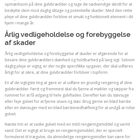
opmærksom på dine gulvbrædder og tage de nødvendige skridt for at
beskytte dem mod daglig slitage og potentielle skader. Med den rette
pleje vil dine gulvbrædder forblive et smukt og funktionelt element i dit
hjem i mange år.
Årlig vedligeholdelse og forebyggelse
af skader
Årlig vedligeholdelse og forebyggelse af skader er afgørende for at
bevare dine gulvbrædders skønhed og holdbarhed på lang sigt. Selvom
daglig pleje er vigtig, er der nogle specifikke opgaver, der skal udføres
årligt for at sikre, at dine gulvbrædder forbliver i topform.
En af de vigtigste ting at gøre er at udføre en grundig rengøring af dine
gulvbrædder. Først og fremmest skal du fjerne al møbler og tæpper fra
rummet for at få adgang til hele gulvfladen. Derefter kan du støvsuge
eller feje gulvet for at fjerne snavs og støv. Brug gerne en blød børste
eller en støvsuger med en blød børstevedhæftning for at undgå at ridse
gulvet.
Næste trin er at vaske gulvet med en mild rengøringsmiddel og varmt
vand. Det er vigtigt at bruge en rengøringsmiddel, der er specielt
formuleret til trægulve, da almindelige rengøringsmidler kan være for