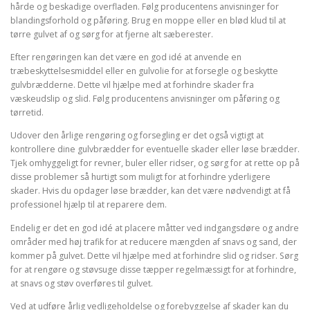
hårde og beskadige overfladen. Følg producentens anvisninger for
blandingsforhold og påføring. Brug en moppe eller en blød klud til at
tørre gulvet af og sørg for at fjerne alt sæberester.
Efter rengøringen kan det være en god idé at anvende en
træbeskyttelsesmiddel eller en gulvolie for at forsegle og beskytte
gulvbrædderne. Dette vil hjælpe med at forhindre skader fra
væskeudslip og slid. Følg producentens anvisninger om påføring og
tørretid.
Udover den årlige rengøring og forsegling er det også vigtigt at
kontrollere dine gulvbrædder for eventuelle skader eller løse brædder.
Tjek omhyggeligt for revner, buler eller ridser, og sørg for at rette op på
disse problemer så hurtigt som muligt for at forhindre yderligere
skader. Hvis du opdager løse brædder, kan det være nødvendigt at få
professionel hjælp til at reparere dem.
Endelig er det en god idé at placere måtter ved indgangsdøre og andre
områder med høj trafik for at reducere mængden af snavs og sand, der
kommer på gulvet. Dette vil hjælpe med at forhindre slid og ridser. Sørg
for at rengøre og støvsuge disse tæpper regelmæssigt for at forhindre,
at snavs og støv overføres til gulvet.
Ved at udføre årlig vedligeholdelse og forebyggelse af skader kan du