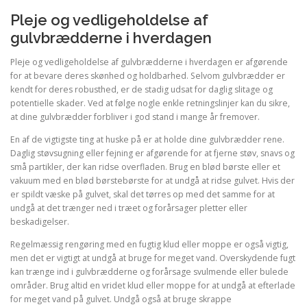
Pleje og vedligeholdelse af
gulvbrædderne i hverdagen
Pleje og vedligeholdelse af gulvbrædderne i hverdagen er afgørende
for at bevare deres skønhed og holdbarhed. Selvom gulvbrædder er
kendt for deres robusthed, er de stadig udsat for daglig slitage og
potentielle skader. Ved at følge nogle enkle retningslinjer kan du sikre,
at dine gulvbrædder forbliver i god stand i mange år fremover.
En af de vigtigste ting at huske på er at holde dine gulvbrædder rene.
Daglig støvsugning eller fejning er afgørende for at fjerne støv, snavs og
små partikler, der kan ridse overfladen. Brug en blød børste eller et
vakuum med en blød børstebørste for at undgå at ridse gulvet. Hvis der
er spildt væske på gulvet, skal det tørres op med det samme for at
undgå at det trænger ned i træet og forårsager pletter eller
beskadigelser.
Regelmæssig rengøring med en fugtig klud eller moppe er også vigtig,
men det er vigtigt at undgå at bruge for meget vand. Overskydende fugt
kan trænge ind i gulvbrædderne og forårsage svulmende eller bulede
områder. Brug altid en vridet klud eller moppe for at undgå at efterlade
for meget vand på gulvet. Undgå også at bruge skrappe