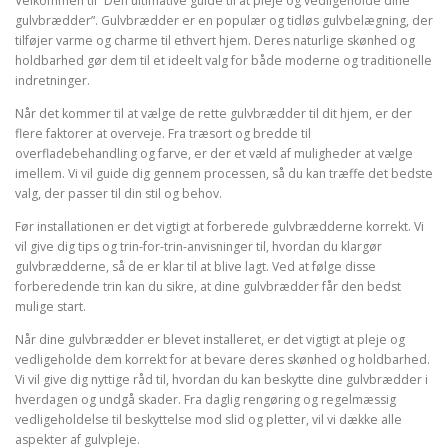
Velkommen til “Den ultimative guide til at pleje og vedligeholde dine
gulvbrædder”. Gulvbrædder er en populær og tidløs gulvbelægning, der
tilføjer varme og charme til ethvert hjem. Deres naturlige skønhed og
holdbarhed gør dem til et ideelt valg for både moderne og traditionelle
indretninger.
Når det kommer til at vælge de rette gulvbrædder til dit hjem, er der
flere faktorer at overveje. Fra træsort og bredde til
overfladebehandling og farve, er der et væld af muligheder at vælge
imellem. Vi vil guide dig gennem processen, så du kan træffe det bedste
valg, der passer til din stil og behov.
Før installationen er det vigtigt at forberede gulvbrædderne korrekt. Vi
vil give dig tips og trin-for-trin-anvisninger til, hvordan du klargør
gulvbrædderne, så de er klar til at blive lagt. Ved at følge disse
forberedende trin kan du sikre, at dine gulvbrædder får den bedst
mulige start.
Når dine gulvbrædder er blevet installeret, er det vigtigt at pleje og
vedligeholde dem korrekt for at bevare deres skønhed og holdbarhed.
Vi vil give dig nyttige råd til, hvordan du kan beskytte dine gulvbrædder i
hverdagen og undgå skader. Fra daglig rengøring og regelmæssig
vedligeholdelse til beskyttelse mod slid og pletter, vil vi dække alle
aspekter af gulvpleje.