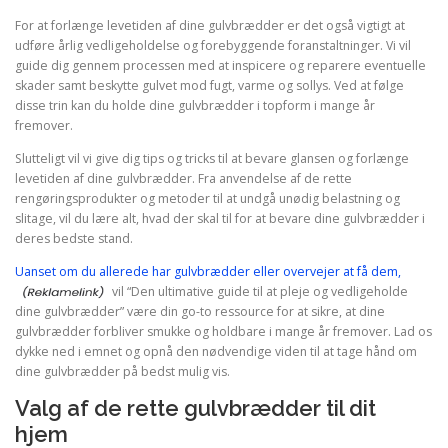
For at forlænge levetiden af dine gulvbrædder er det også vigtigt at
udføre årlig vedligeholdelse og forebyggende foranstaltninger. Vi vil
guide dig gennem processen med at inspicere og reparere eventuelle
skader samt beskytte gulvet mod fugt, varme og sollys. Ved at følge
disse trin kan du holde dine gulvbrædder i topform i mange år
fremover.
Slutteligt vil vi give dig tips og tricks til at bevare glansen og forlænge
levetiden af dine gulvbrædder. Fra anvendelse af de rette
rengøringsprodukter og metoder til at undgå unødig belastning og
slitage, vil du lære alt, hvad der skal til for at bevare dine gulvbrædder i
deres bedste stand.
Uanset om du allerede har gulvbrædder eller overvejer at få dem,
vil “Den ultimative guide til at pleje og vedligeholde
dine gulvbrædder” være din go-to ressource for at sikre, at dine
gulvbrædder forbliver smukke og holdbare i mange år fremover. Lad os
dykke ned i emnet og opnå den nødvendige viden til at tage hånd om
dine gulvbrædder på bedst mulig vis.
Valg af de rette gulvbrædder til dit
hjem