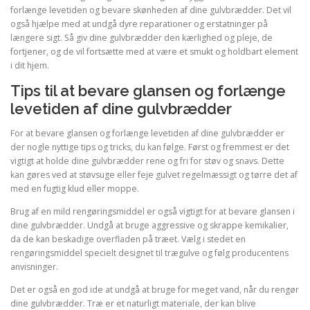
forlænge levetiden og bevare skønheden af dine gulvbrædder. Det vil
også hjælpe med at undgå dyre reparationer og erstatninger på
længere sigt. Så giv dine gulvbrædder den kærlighed og pleje, de
fortjener, og de vil fortsætte med at være et smukt og holdbart element
i dit hjem.
Tips til at bevare glansen og forlænge
levetiden af dine gulvbrædder
For at bevare glansen og forlænge levetiden af dine gulvbrædder er
der nogle nyttige tips og tricks, du kan følge. Først og fremmest er det
vigtigt at holde dine gulvbrædder rene og fri for støv og snavs. Dette
kan gøres ved at støvsuge eller feje gulvet regelmæssigt og tørre det af
med en fugtig klud eller moppe.
Brug af en mild rengøringsmiddel er også vigtigt for at bevare glansen i
dine gulvbrædder. Undgå at bruge aggressive og skrappe kemikalier,
da de kan beskadige overfladen på træet. Vælg i stedet en
rengøringsmiddel specielt designet til trægulve og følg producentens
anvisninger.
Det er også en god ide at undgå at bruge for meget vand, når du rengør
dine gulvbrædder. Træ er et naturligt materiale, der kan blive