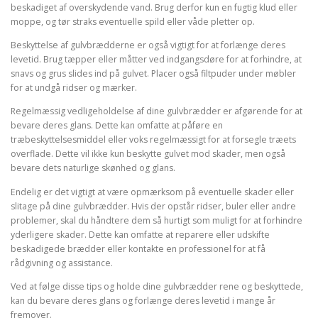
beskadiget af overskydende vand. Brug derfor kun en fugtig klud eller
moppe, og tør straks eventuelle spild eller våde pletter op.
Beskyttelse af gulvbrædderne er også vigtigt for at forlænge deres
levetid. Brug tæpper eller måtter ved indgangsdøre for at forhindre, at
snavs og grus slides ind på gulvet. Placer også filtpuder under møbler
for at undgå ridser og mærker.
Regelmæssig vedligeholdelse af dine gulvbrædder er afgørende for at
bevare deres glans. Dette kan omfatte at påføre en
træbeskyttelsesmiddel eller voks regelmæssigt for at forsegle træets
overflade. Dette vil ikke kun beskytte gulvet mod skader, men også
bevare dets naturlige skønhed og glans.
Endelig er det vigtigt at være opmærksom på eventuelle skader eller
slitage på dine gulvbrædder. Hvis der opstår ridser, buler eller andre
problemer, skal du håndtere dem så hurtigt som muligt for at forhindre
yderligere skader. Dette kan omfatte at reparere eller udskifte
beskadigede brædder eller kontakte en professionel for at få
rådgivning og assistance.
Ved at følge disse tips og holde dine gulvbrædder rene og beskyttede,
kan du bevare deres glans og forlænge deres levetid i mange år
fremover.