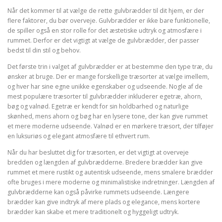
Når det kommer til at vælge de rette gulvbrædder til dit hjem, er der
flere faktorer, du bør overveje. Gulvbrædder er ikke bare funktionelle,
de spiller også en stor rolle for det æstetiske udtryk og atmosfære i
rummet. Derfor er det vigtigt at vælge de gulvbrædder, der passer
bedst til din stil og behov.
Det første trin i valget af gulvbrædder er at bestemme den type træ, du
ønsker at bruge. Der er mange forskellige træsorter at vælge imellem,
og hver har sine egne unikke egenskaber og udseende. Nogle af de
mest populære træsorter til gulvbrædder inkluderer egetræ, ahorn,
bøg og valnød. Egetræ er kendt for sin holdbarhed og naturlige
skønhed, mens ahorn og bøg har en lysere tone, der kan give rummet
et mere moderne udseende. Valnød er en mørkere træsort, der tilføjer
en luksuriøs og elegant atmosfære til ethvert rum.
Når du har besluttet dig for træsorten, er det vigtigt at overveje
bredden og længden af gulvbrædderne. Bredere brædder kan give
rummet et mere rustikt og autentisk udseende, mens smalere brædder
ofte bruges i mere moderne og minimalistiske indretninger. Længden af
gulvbrædderne kan også påvirke rummets udseende. Længere
brædder kan give indtryk af mere plads og elegance, mens kortere
brædder kan skabe et mere traditionelt og hyggeligt udtryk.