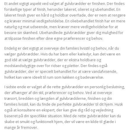
Et andet vigtigt aspekt ved valget af gulvbrædder er finishen. Der findes
forskellige typer af finish, herunder lakeret, olieret og ubehandlet. En
lakeret finish giver en hård og holdbar overflade, der er nem at rengøre
og kræver minimal vedligeholdelse. En oliebehandlet finish har en mere
naturlig og mat udseende, men kræver mere vedligeholdelse for at
bevare sin skønhed. Ubehandlede gulvbrædder giver dig mulighed for
at tilpasse finishen efter dine egne præferencer og behov.
Endelig er det vigtigt at overveje din families livsstil og behov, når du
vælger gulvbrædder. Hvis du har børn eller kæledyr, kan det være en
god idé at vælge gulvbrædder, der er ekstra holdbare og
modstandsdygtige over for ridser og pletter. Der findes også
gulvbrædder, der er specielt behandlet for at være vandafvisende,
hvilket kan være ideelt til rum som køkken og badeværelse.
I sidste ende er valget af de rette gulvbrædder en personlig beslutning,
der afhænger af din stil, præferencer og behov. Ved at overveje
træsort, bredden og længden af gulvbrædderne, finishen og din
families livsstil, kan du finde de perfekte gulvbrædder til dit hjem. Husk
også at konsultere en ekspert, der kan give dig råd og vejledning
baseret på din specifikke situation. Med de rette gulvbrædder kan du
skabe et smukt og funktionelt hjem, der vil være en kilde til glæde i
mange år fremover.