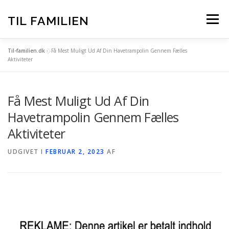
Spring
til
TIL FAMILIEN
Menu
indhold
Til-familien.dk
»
Få Mest Muligt Ud Af Din Havetrampolin Gennem Fælles
FORSIDE
ALLE INDLÆG
Aktiviteter
Få Mest Muligt Ud Af Din
TIL-FAMILIEN.DK – BAG OM
Havetrampolin Gennem Fælles
Aktiviteter
UDGIVET I
FEBRUAR 2, 2023
AF