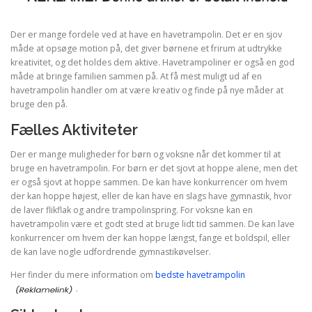
Der er mange fordele ved at have en havetrampolin. Det er en sjov
måde at opsøge motion på, det giver børnene et frirum at udtrykke
kreativitet, og det holdes dem aktive. Havetrampoliner er også en god
måde at bringe familien sammen på. At få mest muligt ud af en
havetrampolin handler om at være kreativ og finde på nye måder at
bruge den på.
Fælles Aktiviteter
Der er mange muligheder for børn og voksne når det kommer til at
bruge en havetrampolin. For børn er det sjovt at hoppe alene, men det
er også sjovt at hoppe sammen. De kan have konkurrencer om hvem
der kan hoppe højest, eller de kan have en slags have gymnastik, hvor
de laver flikflak og andre trampolinspring. For voksne kan en
havetrampolin være et godt sted at bruge lidt tid sammen. De kan lave
konkurrencer om hvem der kan hoppe længst, fange et boldspil, eller
de kan lave nogle udfordrende gymnastikøvelser.
Her finder du mere information om
bedste havetrampolin
.