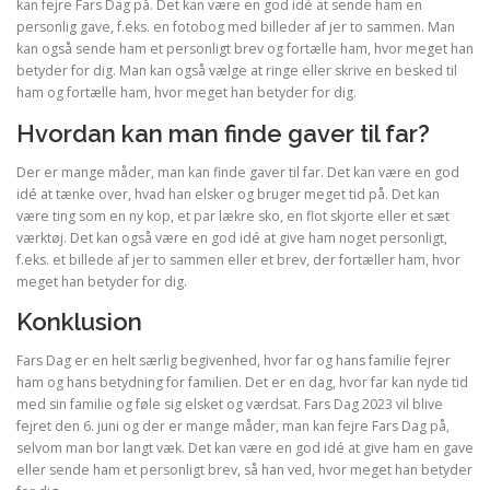
kan fejre Fars Dag på. Det kan være en god idé at sende ham en
personlig gave, f.eks. en fotobog med billeder af jer to sammen. Man
kan også sende ham et personligt brev og fortælle ham, hvor meget han
betyder for dig. Man kan også vælge at ringe eller skrive en besked til
ham og fortælle ham, hvor meget han betyder for dig.
Hvordan kan man finde gaver til far?
Der er mange måder, man kan finde gaver til far. Det kan være en god
idé at tænke over, hvad han elsker og bruger meget tid på. Det kan
være ting som en ny kop, et par lækre sko, en flot skjorte eller et sæt
værktøj. Det kan også være en god idé at give ham noget personligt,
f.eks. et billede af jer to sammen eller et brev, der fortæller ham, hvor
meget han betyder for dig.
Konklusion
Fars Dag er en helt særlig begivenhed, hvor far og hans familie fejrer
ham og hans betydning for familien. Det er en dag, hvor far kan nyde tid
med sin familie og føle sig elsket og værdsat. Fars Dag 2023 vil blive
fejret den 6. juni og der er mange måder, man kan fejre Fars Dag på,
selvom man bor langt væk. Det kan være en god idé at give ham en gave
eller sende ham et personligt brev, så han ved, hvor meget han betyder