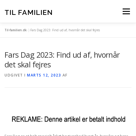
Spring
til
TIL FAMILIEN
Menu
indhold
Til-familien.dk
»
Fars Dag 2023: Find ud af, hvornår det skal fejres
FORSIDE
ALLE INDLÆG
Fars Dag 2023: Find ud af, hvornår
TIL-FAMILIEN.DK – BAG OM
det skal fejres
UDGIVET I
MARTS 12, 2023
AF