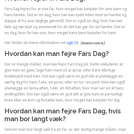
Fars Dag fejres for at vise far, hvor meget han betyder for sine børn og
hans familie. Det er en dag, hvor han kan nyde tiden med sin familie og
slappe af fra sine daglige gøremål. Det er også en dag, hvor han kan
føle sig værdsat og anerkendt for alt det han gør for sin familie. Det er
en dag, hvor far kan vise, hvor meget hans børn betyder for ham.
Her finder du mere information om
uge 23
.
Hvordan kan man fejre Fars Dag?
Der er mange måder, man kan fejre Fars Dag på. Dette inkluderer at
give ham en gave, tage ham med ud at spise, eller bare tilbringe
kvalitetstid med ham. Det kan også være en god idé at planlægge en
særlig dag for ham, f.eks. en picnic eller en tur i en park. Man kan også
planlægge en tema-aften, f.eks. en filmaften, hvor man ser en af hans
yndlingsfilm. Det kan også være en god idé at give ham et personligt
brev eller en kort og fortælle ham, hvor meget han betyder for dig.
Hvordan kan man fejre Fars Dag, hvis
man bor langt væk?
Selvom man bor langt væk fra sin far, er der stadig mange måder, man