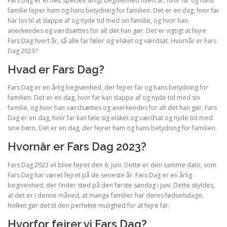
Fars Dag er et helt specielt årligt begivenhed hvert år, hvor far og hans
familie fejrer ham og hans betydning for familien. Det er en dag, hvor far
har lov til at slappe af og nyde tid med sin familie, og hvor han
anerkendes og værdsættes for alt det han gør. Det er vigtigt at fejre
Fars Dag hvert år, så alle far føler sig elsket og værdsat. Hvornår er Fars
Dag 2023?
Hvad er Fars Dag?
Fars Dag er en årlig begivenhed, der fejrer far og hans betydning for
familien. Det er en dag, hvor far kan slappe af og nyde tid med sin
familie, og hvor han værdsættes og anerkendes for alt det han gør. Fars
Dag er en dag, hvor far kan føle sig elsket og værdsat og nyde tid med
sine børn. Det er en dag, der fejrer ham og hans betydning for familien.
Hvornår er Fars Dag 2023?
Fars Dag 2023 vil blive fejret den 6. juni. Dette er den samme dato, som
Fars Dag har været fejret på de seneste år. Fars Dag er en årlig
begivenhed, der finder sted på den første søndag i juni. Dette skyldes,
at det er i denne måned, at mange familier har deres fødselsdage,
hvilket gør det til den perfekte mulighed for at fejre far.
Hvorfor fejrer vi Fars Dag?