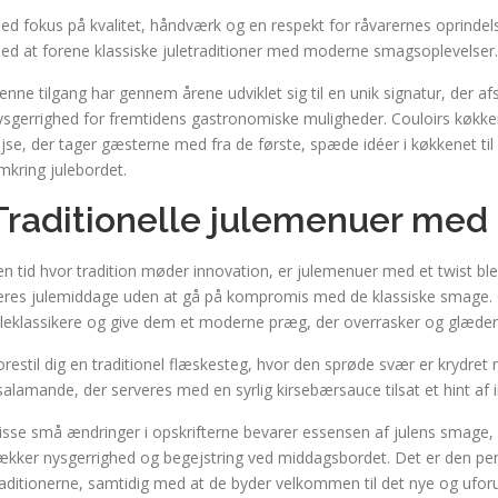
ed fokus på kvalitet, håndværk og en respekt for råvarernes oprinde
ed at forene klassiske juletraditioner med moderne smagsoplevelser.
enne tilgang har gennem årene udviklet sig til en unik signatur, der af
ysgerrighed for fremtidens gastronomiske muligheder. Couloirs køkke
ejse, der tager gæsterne med fra de første, spæde idéer i køkkenet t
mkring julebordet.
Traditionelle julemenuer med 
 en tid hvor tradition møder innovation, er julemenuer med et twist bl
eres julemiddage uden at gå på kompromis med de klassiske smage. C
uleklassikere og give dem et moderne præg, der overrasker og glæder
orestil dig en traditionel flæskesteg, hvor den sprøde svær er krydret m
isalamande, der serveres med en syrlig kirsebærsauce tilsat et hint af 
isse små ændringer i opskrifterne bevarer essensen af julens smage,
ækker nysgerrighed og begejstring ved middagsbordet. Det er den per
raditionerne, samtidig med at de byder velkommen til det nye og uforu