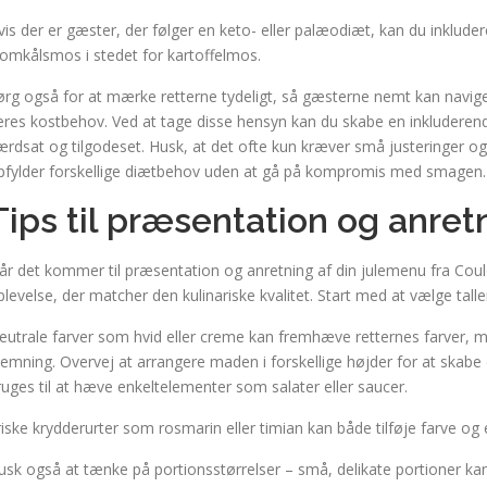
vis der er gæster, der følger en keto- eller palæodiæt, kan du inkluder
lomkålsmos i stedet for kartoffelmos.
ørg også for at mærke retterne tydeligt, så gæsterne nemt kan naviger
eres kostbehov. Ved at tage disse hensyn kan du skabe en inkluderend
ærdsat og tilgodeset. Husk, at det ofte kun kræver små justeringer og e
pfylder forskellige diætbehov uden at gå på kompromis med smagen.
Tips til præsentation og anret
år det kommer til præsentation og anretning af din julemenu fra Coul
plevelse, der matcher den kulinariske kvalitet. Start med at vælge ta
eutrale farver som hvid eller creme kan fremhæve retternes farver, me
temning. Overvej at arrangere maden i forskellige højder for at skab
ruges til at hæve enkeltelementer som salater eller saucer.
riske krydderurter som rosmarin eller timian kan både tilføje farve og
usk også at tænke på portionsstørrelser – små, delikate portioner k