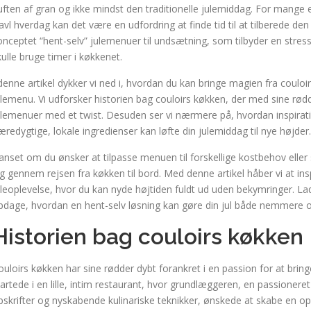
uften af gran og ikke mindst den traditionelle julemiddag. For mange e
ravl hverdag kan det være en udfordring at finde tid til at tilberede 
onceptet “hent-selv” julemenuer til undsætning, som tilbyder en stress
kulle bruge timer i køkkenet.
 denne artikel dykker vi ned i, hvordan du kan bringe magien fra couloi
ulemenu. Vi udforsker historien bag couloirs køkken, der med sine rødd
ulemenuer med et twist. Desuden ser vi nærmere på, hvordan inspirati
æredygtige, lokale ingredienser kan løfte din julemiddag til nye højder.
anset om du ønsker at tilpasse menuen til forskellige kostbehov eller s
ig gennem rejsen fra køkken til bord. Med denne artikel håber vi at ins
uleoplevelse, hvor du kan nyde højtiden fuldt ud uden bekymringer. Lad
pdage, hvordan en hent-selv løsning kan gøre din jul både nemmere o
Historien bag couloirs køkken
ouloirs køkken har sine rødder dybt forankret i en passion for at br
tartede i en lille, intim restaurant, hvor grundlæggeren, en passionere
pskrifter og nyskabende kulinariske teknikker, ønskede at skabe en op