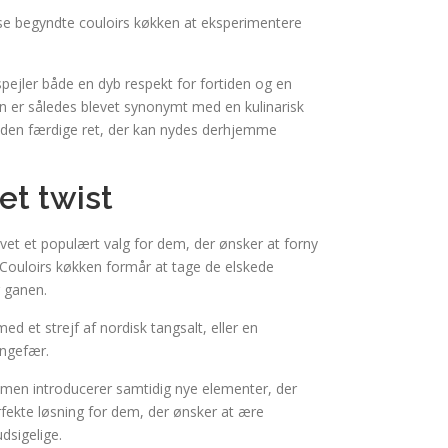
lse begyndte couloirs køkken at eksperimentere
spejler både en dyb respekt for fortiden og en
n er således blevet synonymt med en kulinarisk
il den færdige ret, der kan nydes derhjemme
et twist
evet et populært valg for dem, der ønsker at forny
ouloirs køkken formår at tage de elskede
 ganen.
ed et strejf af nordisk tangsalt, eller en
ingefær.
 men introducerer samtidig nye elementer, der
fekte løsning for dem, der ønsker at ære
dsigelige.