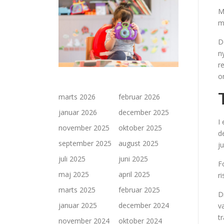
M
m
D
n
r
o
marts 2026
februar 2026
januar 2026
december 2025
I
november 2025
oktober 2025
d
september 2025
august 2025
j
juli 2025
juni 2025
F
maj 2025
april 2025
r
marts 2025
februar 2025
D
januar 2025
december 2024
v
t
november 2024
oktober 2024