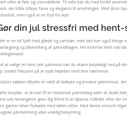
vert uden at føle sig overvældede. Til sidst kan du med fordel anvend
inish, der både tilføjer farve og elegance til anretningen. Med disse ti
antastisk, men også er en fryd for øjet.
Gør din jul stressfri med hent-
ulen er en tid fyldt med glæde og samvær, men den kan også bringe en
lanlægning og tilberedning af julemiddagen. Her kommer hent-selv lø
edningsmand.
ed at vælge en hent-selv julemenu kan du skære betydeligt ned på den 
g i stedet fokusere på at nyde højtiden med dine nærmeste.
ouloirs køkken tilbyder et væld af delikate og kreative julemenuer, der e
ette betyder, at du kan få en fantastisk julemiddag uden at skulle be
ent-selv løsningerne giver dig frihed til at tilpasse måltidet efter din 
ine gæster bliver forkælet med lækre retter. Med denne stressfri tilga
agiske julestemning uden unødig bekymring.