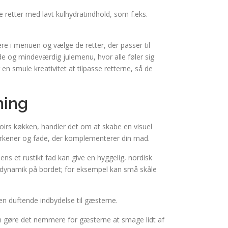
e retter med lavt kulhydratindhold, som f.eks.
e i menuen og vælge de retter, der passer til
e og mindeværdig julemenu, hvor alle føler sig
n smule kreativitet at tilpasse retterne, så de
ning
oirs køkken, handler det om at skabe en visuel
llerkener og fade, der komplementerer din mad.
ns et rustikt fad kan give en hyggelig, nordisk
e dynamik på bordet; for eksempel kan små skåle
 en duftende indbydelse til gæsterne.
an gøre det nemmere for gæsterne at smage lidt af