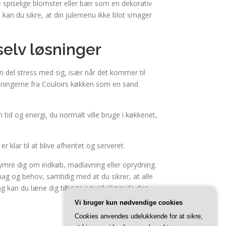
e spiselige blomster eller bær som en dekorativ
ps kan du sikre, at din julemenu ikke blot smager
selv løsninger
 del stress med sig, især når det kommer til
sningerne fra Couloirs køkken som en sand
tid og energi, du normalt ville bruge i køkkenet,
r klar til at blive afhentet og serveret.
kymre dig om indkøb, madlavning eller oprydning.
smag og behov, samtidig med at du sikrer, at alle
ng kan du læne dig tilbage og virkelig nyde den
Vi bruger kun nødvendige cookies
Cookies anvendes udelukkende for at sikre,