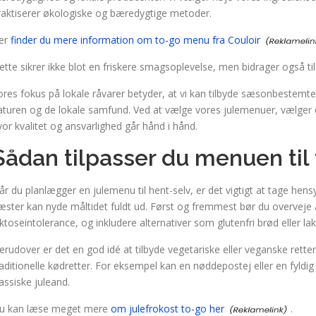
raktiserer økologiske og bæredygtige metoder.
er
finder du mere information om to-go menu fra Couloir
ette sikrer ikke blot en friskere smagsoplevelse, men bidrager også ti
ores fokus på lokale råvarer betyder, at vi kan tilbyde sæsonbestemt
aturen og de lokale samfund. Ved at vælge vores julemenuer, vælger 
vor kvalitet og ansvarlighed går hånd i hånd.
Sådan tilpasser du menuen til
år du planlægger en julemenu til hent-selv, er det vigtigt at tage hensyn
æster kan nyde måltidet fuldt ud. Først og fremmest bør du overveje al
aktoseintolerance, og inkludere alternativer som glutenfri brød eller lak
erudover er det en god idé at tilbyde vegetariske eller veganske retter
raditionelle kødretter. For eksempel kan en nøddepostej eller en fyldig
lassiske juleand.
u kan læse meget mere
om julefrokost to-go her
.