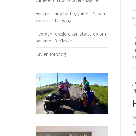
vurderer du børnehavens kvalitet
d
t
Fermentering for begyndere: Sådan
k
kommer du i gang
s
Hvordan forældre kan støtte op om
I
pensum i 3. Klasse
j
j
Lav en fotobog
b
U
d
j
o
C
s
o