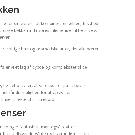
økken
se for sin evne til at kombinere enkelhed, friskhed
ordiske køkken ind i vores julemenuer til hent-selv,
erken.
ter, saftige bær og aromatiske urter, der alle bærer
øjer vi et lag af dybde og kompleksitet til de
 hvilket betyder, at vi fokuserer på at bevare
nuer får du mulighed for at opleve en
iser direkte til dit julebord.
ienser
kun smager fantastisk, men også støtter
er fra nærliggende gårde og leverandører, som