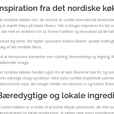
Inspiration fra det nordiske k
et nordiske køkken har i de seneste år vundet international anerkendel
g et stærkt fokus på lokale råvarer. Når vi bringer inspiration fra det n
r det med en ambition om at forene tradition og innovation på din tall
orestil dig retter, der hylder sæsonens bedste råvarer: sprøde rodfrug
ræg af det nordiske klima.
ed at inkorporere elementer som syltning, fermentering og røgning, tilf
raditionelle smage.
et nordiske køkken handler også om at lade råvarerne tale for sig selv,
eres naturlige smag og tekstur. Med vores nordisk-inspirerede juleme
astronomisk rejse, der bringer minder om skovens ro og havets friske br
Bæredygtige og lokale ingred
 Couloirs køkken er vi stolte af at kunne tilbyde julemenuer, der ikke 
æredygtighed og lokale producenter. Vi vælger nøje vores ingrediens