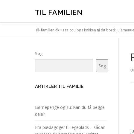
Spring
til
TIL FAMILIEN
indhold
Til-familien.dk
»
Fra couloirs køkken til dit bord: Julemenuer
Søg
Søg
U
ARTIKLER TIL FAMILIE
Børnepenge og su: Kan du få begge
dele?
Fra pædagoger til legeplads – sådan
J