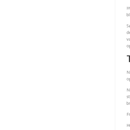
H
b
S
d
v
o
N
o
N
s
b
F
H