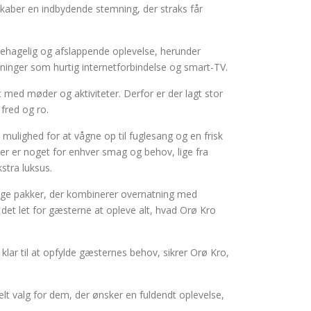
 skaber en indbydende stemning, der straks får
 behagelig og afslappende oplevelse, herunder
inger som hurtig internetforbindelse og smart-TV.
t med møder og aktiviteter. Derfor er der lagt stor
 fred og ro.
mulighed for at vågne op til fuglesang og en frisk
der er noget for enhver smag og behov, lige fra
stra luksus.
lige pakker, der kombinerer overnatning med
 det let for gæsterne at opleve alt, hvad Orø Kro
lar til at opfylde gæsternes behov, sikrer Orø Kro,
elt valg for dem, der ønsker en fuldendt oplevelse,