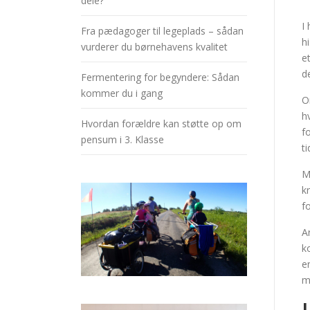
dele?
I
Fra pædagoger til legeplads – sådan
h
vurderer du børnehavens kvalitet
e
d
Fermentering for begyndere: Sådan
kommer du i gang
O
h
Hvordan forældre kan støtte op om
f
pensum i 3. Klasse
t
M
k
f
A
k
e
m