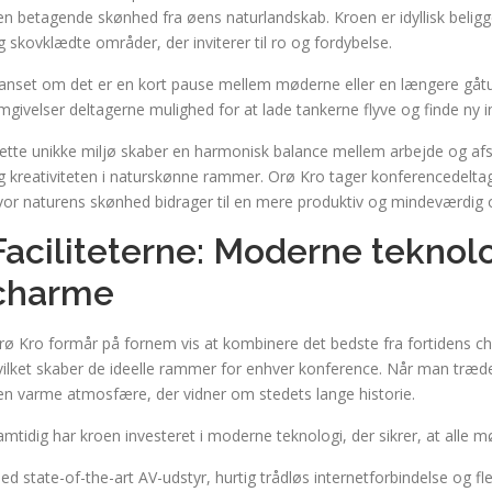
en betagende skønhed fra øens naturlandskab. Kroen er idyllisk belig
g skovklædte områder, der inviterer til ro og fordybelse.
anset om det er en kort pause mellem møderne eller en længere gåtur
mgivelser deltagerne mulighed for at lade tankerne flyve og finde ny in
ette unikke miljø skaber en harmonisk balance mellem arbejde og afsl
g kreativiteten i naturskønne rammer. Orø Kro tager konferencedeltag
vor naturens skønhed bidrager til en mere produktiv og mindeværdig o
Faciliteterne: Moderne teknol
charme
rø Kro formår på fornem vis at kombinere det bedste fra fortidens c
vilket skaber de ideelle rammer for enhver konference. Når man træder
en varme atmosfære, der vidner om stedets lange historie.
amtidig har kroen investeret i moderne teknologi, der sikrer, at alle m
ed state-of-the-art AV-udstyr, hurtig trådløs internetforbindelse og 