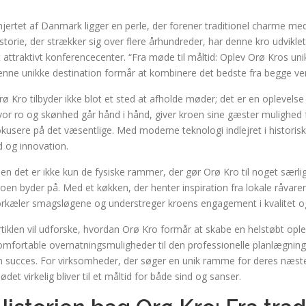
 hjertet af Danmark ligger en perle, der forener traditionel charme
istorie, der strækker sig over flere århundreder, har denne kro udviklet 
t attraktivt konferencecenter. “Fra møde til måltid: Oplev Orø Kros uni
enne unikke destination formår at kombinere det bedste fra begge ve
rø Kro tilbyder ikke blot et sted at afholde møder; det er en oplevelse
vor ro og skønhed går hånd i hånd, giver kroen sine gæster mulighed f
okusere på det væsentlige. Med moderne teknologi indlejret i historisk
id og innovation.
en det er ikke kun de fysiske rammer, der gør Orø Kro til noget særl
roen byder på. Med et køkken, der henter inspiration fra lokale råvarer, 
orkæler smagsløgene og understreger kroens engagement i kvalitet 
rtiklen vil udforske, hvordan Orø Kro formår at skabe en helstøbt opl
omfortable overnatningsmuligheder til den professionelle planlægning o
n succes. For virksomheder, der søger en unik ramme for deres næste 
ødet virkelig bliver til et måltid for både sind og sanser.