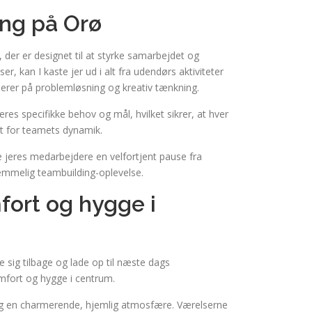
ing på Orø
 der er designet til at styrke samarbejdet og
 kan I kaste jer ud i alt fra udendørs aktiviteter
serer på problemløsning og kreativ tænkning.
eres specifikke behov og mål, hvilket sikrer, at hver
gt for teamets dynamik.
ive jeres medarbejdere en velfortjent pause fra
emmelig teambuilding-oplevelse.
ort og hygge i
 sig tilbage og lade op til næste dags
mfort og hygge i centrum.
g en charmerende, hjemlig atmosfære. Værelserne