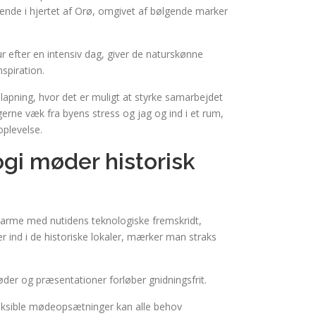
gende i hjertet af Orø, omgivet af bølgende marker
 efter en intensiv dag, giver de naturskønne
spiration.
apning, hvor det er muligt at styrke samarbejdet
erne væk fra byens stress og jag og ind i et rum,
plevelse.
ogi møder historisk
harme med nutidens teknologiske fremskridt,
 ind i de historiske lokaler, mærker man straks
øder og præsentationer forløber gnidningsfrit.
fleksible mødeopsætninger kan alle behov