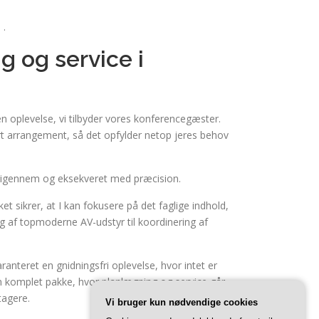
.
 og service i
en oplevelse, vi tilbyder vores konferencegæster.
ert arrangement, så det opfylder netop jeres behov
ænkt igennem og eksekveret med præcision.
t sikrer, at I kan fokusere på det faglige indhold,
ng af topmoderne AV-udstyr til koordinering af
anteret en gnidningsfri oplevelse, hvor intet er
 en komplet pakke, hvor planlægning og service går
tagere.
Vi bruger kun nødvendige cookies