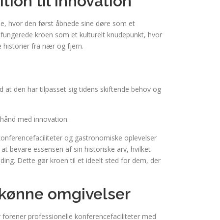
tion til innovation
rede, hvor den først åbnede sine døre som et
t fungerede kroen som et kulturelt knudepunkt, hvor
istorier fra nær og fjern.
at den har tilpasset sig tidens skiftende behov og
i hånd med innovation.
ferencefaciliteter og gastronomiske oplevelser
at bevare essensen af sin historiske arv, hvilket
ding. Dette gør kroen til et ideelt sted for dem, der
skønne omgivelser
forener professionelle konferencefaciliteter med