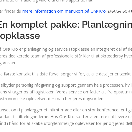
er finder du
mere information om menukort på Orø Kro
En komplet pakke: Planlægning
topklasse
å Orø Kro er planlægning og service i topklasse en integreret del af d
ores dedikerede team af professionelle står klar til at skræddersy hv
g ønsker.
ra første kontakt til sidste farvel sørger vi for, at alle detaljer er t
i tilbyder personlig rådgivning og support gennem hele processen, hvilke
ens vi tager os af logistikken. Vores service omfatter alt fra opsætni
astronomiske oplevelser, der matcher jeres dagsorden.
anset om I planlægger et intimt møde eller en stor konference, er I gar
verladt til tilfældighederne. Hos Orø Kro sætter vi en ære i at levere
ånd i hånd for at skabe uforglemmelige oplevelser for jer og jeres del