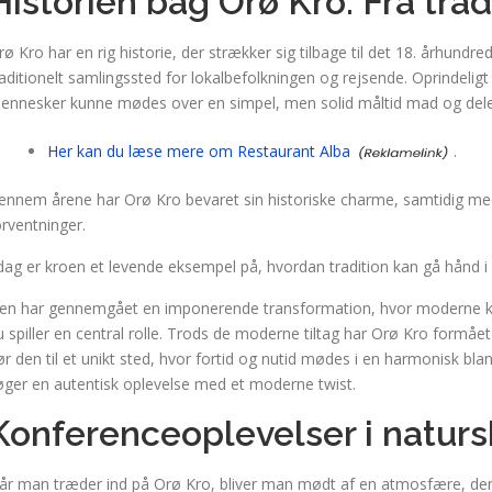
Historien bag Orø Kro: Fra tradi
rø Kro har en rig historie, der strækker sig tilbage til det 18. århund
raditionelt samlingssted for lokalbefolkningen og rejsende. Oprindelig
ennesker kunne mødes over en simpel, men solid måltid mad og dele h
Her kan du læse mere om Restaurant Alba
.
ennem årene har Orø Kro bevaret sin historiske charme, samtidig med 
orventninger.
 dag er kroen et levende eksempel på, hvordan tradition kan gå hånd 
en har gennemgået en imponerende transformation, hvor moderne kon
u spiller en central rolle. Trods de moderne tiltag har Orø Kro formået 
ør den til et unikt sted, hvor fortid og nutid mødes i en harmonisk blan
øger en autentisk oplevelse med et moderne twist.
Konferenceoplevelser i natur
år man træder ind på Orø Kro, bliver man mødt af en atmosfære, der 