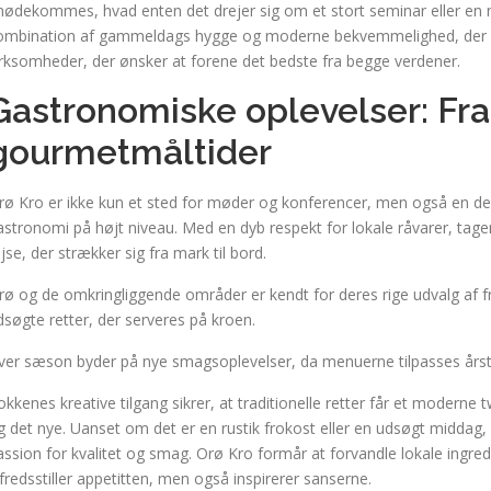
mødekommes, hvad enten det drejer sig om et stort seminar eller en
ombination af gammeldags hygge og moderne bekvemmelighed, der gør
irksomheder, der ønsker at forene det bedste fra begge verdener.
Gastronomiske oplevelser: Fra l
gourmetmåltider
rø Kro er ikke kun et sted for møder og konferencer, men også en des
astronomi på højt niveau. Med en dyb respekt for lokale råvarer, tag
ejse, der strækker sig fra mark til bord.
rø og de omkringliggende områder er kendt for deres rige udvalg af fr
dsøgte retter, der serveres på kroen.
ver sæson byder på nye smagsoplevelser, da menuerne tilpasses årst
okkenes kreative tilgang sikrer, at traditionelle retter får et moderne t
g det nye. Uanset om det er en rustik frokost eller en udsøgt middag, 
assion for kvalitet og smag. Orø Kro formår at forvandle lokale ingredi
ilfredsstiller appetitten, men også inspirerer sanserne.