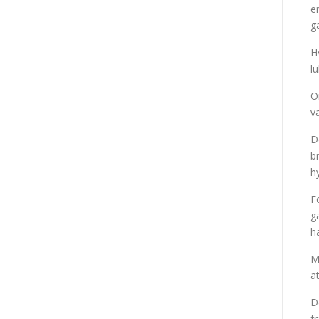
e
g
H
l
O
v
D
b
h
F
g
h
M
a
D
f