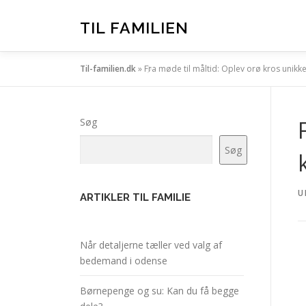
Spring
til
TIL FAMILIEN
indhold
Til-familien.dk
»
Fra møde til måltid: Oplev orø kros unikke
Søg
Søg
U
ARTIKLER TIL FAMILIE
Når detaljerne tæller ved valg af
bedemand i odense
Børnepenge og su: Kan du få begge