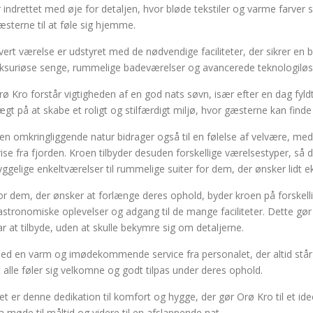
r indrettet med øje for detaljen, hvor bløde tekstiler og varme farver
æsterne til at føle sig hjemme.
vert værelse er udstyret med de nødvendige faciliteter, der sikrer en
uksuriøse senge, rummelige badeværelser og avancerede teknologiløsn
rø Kro forstår vigtigheden af en god nats søvn, især efter en dag fyld
ægt på at skabe et roligt og stilfærdigt miljø, hvor gæsterne kan finde
en omkringliggende natur bidrager også til en følelse af velvære, med 
rise fra fjorden. Kroen tilbyder desuden forskellige værelsestyper, så 
yggelige enkeltværelser til rummelige suiter for dem, der ønsker lidt ek
or dem, der ønsker at forlænge deres ophold, byder kroen på forskel
astronomiske oplevelser og adgang til de mange faciliteter. Dette gør
ar at tilbyde, uden at skulle bekymre sig om detaljerne.
ed en varm og imødekommende service fra personalet, der altid står k
t alle føler sig velkomne og godt tilpas under deres ophold.
et er denne dedikation til komfort og hygge, der gør Orø Kro til et ide
ra møde til måltid og videre til en afslappende nat.