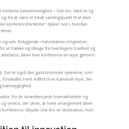
 med moderne bekvemmelighed – Orø Kro. Med en rig
sig fra at være et lokalt samlingspunkt til at blive
kke konferencefaciliteter” dykker ned i, hvordan
rdener.
 i sig selv. Beliggende i naturskønne omgivelser,
or at trække sig tilbage fra hverdagens travlhed og
 arkitektur, bliver hver konference en rejse gennem
igt. Det er også den gastronomiske oplevelse, som
forvandles hvert måltid til en kulinarisk rejse, der
og bæredygtighed.
evelse, fra de skræddersyede teamaktiviteter og
g service, der sikrer, at hvert arrangement bliver
konference, tilbyder Orø Kro en destination, hvor