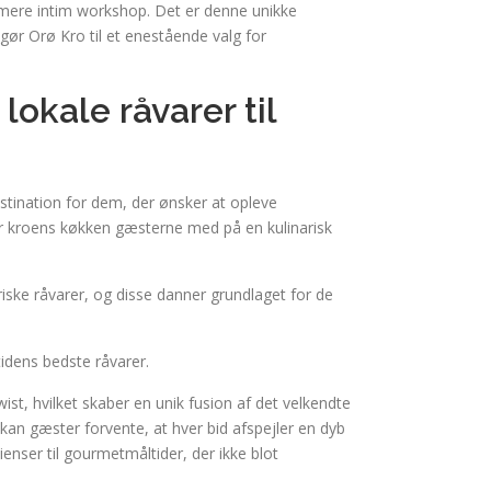
 mere intim workshop. Det er denne unikke
 Orø Kro til et enestående valg for
okale råvarer til
tination for dem, der ønsker at opleve
er kroens køkken gæsterne med på en kulinarisk
iske råvarer, og disse danner grundlaget for de
idens bedste råvarer.
wist, hvilket skaber en unik fusion af det velkendte
kan gæster forvente, at hver bid afspejler en dyb
enser til gourmetmåltider, der ikke blot