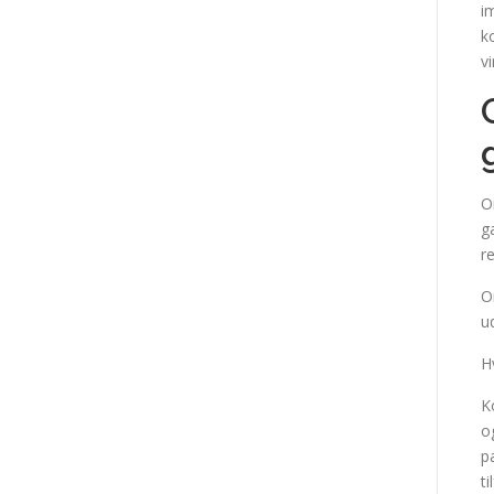
i
k
v
O
g
r
O
u
H
K
o
p
t