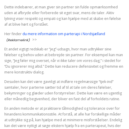
Dette indebærer, at man giver sin partner sin fulde opmærksomhed
uden at afbryde eller forberede sit eget svar, mens de taler. Aktiv
lytning viser respekt og empati og kan hjælpe med at skabe en følelse
af at blive hørt og forstået.
Her finder
du mere information om parterapi i Nordsjælland
>>
Et andet vigtigt redskab er “jeg”-udsagn, hvor man udtrykker sine
følelser og behov uden at bebrejde sin partner. For eksempel kan man
sige, “Jeg føler mig overset, når vi ikke taler om vores dag,” i stedet for
“Du ignorerer mig altid.” Dette kan reducere defensivitet og fremme en
mere konstruktiv dialog.
Desuden kan det være gavnligt at indføre regelmæssige “tjek-ind”
samtaler, hvor parterne sætter tid af til at tale om deres følelser,
bekymringer og glæder uden forstyrrelser. Dette kan være en ugentlig
eller månedlig begivenhed, der bliver en fast del af forholdets rutine.
En anden metode er at praktisere tålmodighed og tolerance over for
hinandens kommunikationsstile. At forstå, at alle har forskellige måder
at udtrykke sig på, kan hjælpe med at minimere misforståelser. Endelig
kan det være nyttigt at søge ekstern hjælp fra en parterapeut, hvis der