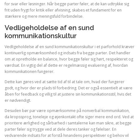
for svar eller løsninger. Når begge parter føler, at de kan udtrykke sig
frit uden frygt for kritik eller afvisning, skabes et fundament for en
stærkere og mere meningsfuld forbindelse.
Vedligeholdelse af en sund
kommunikationskultur
Vedligeholdelse af en sund kommunikationskultur i et parforhold kræver
kontinuerlig opmærksomhed og indsats fra begge parter. Det handler
om at opretholde en balance, hvor begge føler sig hørt, respekteret og
værdsat. En vigtig del af dette er regelmæssig evaluering af, hvordan
kommunikationen fungerer.
Dette kan gøres ved at sætte tid af til at tale om, hvad der fungerer
godt, og hvor der er plads til forbedring. Det er også essentielt at være
åben for feedback og villig til at justere sin kommunikationsstil, hvis det
er nødvendigt.
Desuden bør par være opmærksomme på nonverbal kommunikation,
da kropssprog, toneleje og øjenkontakt ofte siger mere end ord. Ved at
prioritere ærlighed og sårbarhed i samtalerne kan man sikre, at begge
parter føler sig trygge ved at dele deres tanker og følelser. En
vedvarende indsats for at forstå hinandens perspektiver og behov vil