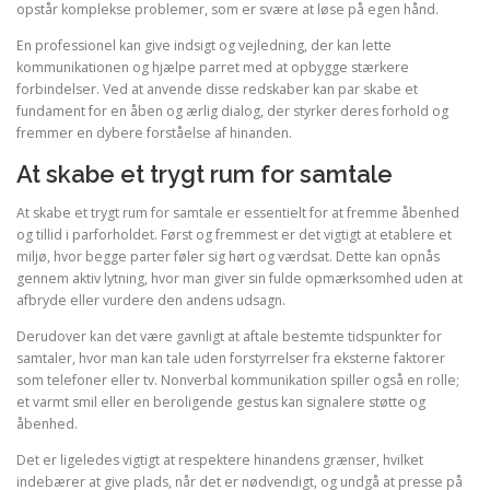
opstår komplekse problemer, som er svære at løse på egen hånd.
En professionel kan give indsigt og vejledning, der kan lette
kommunikationen og hjælpe parret med at opbygge stærkere
forbindelser. Ved at anvende disse redskaber kan par skabe et
fundament for en åben og ærlig dialog, der styrker deres forhold og
fremmer en dybere forståelse af hinanden.
At skabe et trygt rum for samtale
At skabe et trygt rum for samtale er essentielt for at fremme åbenhed
og tillid i parforholdet. Først og fremmest er det vigtigt at etablere et
miljø, hvor begge parter føler sig hørt og værdsat. Dette kan opnås
gennem aktiv lytning, hvor man giver sin fulde opmærksomhed uden at
afbryde eller vurdere den andens udsagn.
Derudover kan det være gavnligt at aftale bestemte tidspunkter for
samtaler, hvor man kan tale uden forstyrrelser fra eksterne faktorer
som telefoner eller tv. Nonverbal kommunikation spiller også en rolle;
et varmt smil eller en beroligende gestus kan signalere støtte og
åbenhed.
Det er ligeledes vigtigt at respektere hinandens grænser, hvilket
indebærer at give plads, når det er nødvendigt, og undgå at presse på