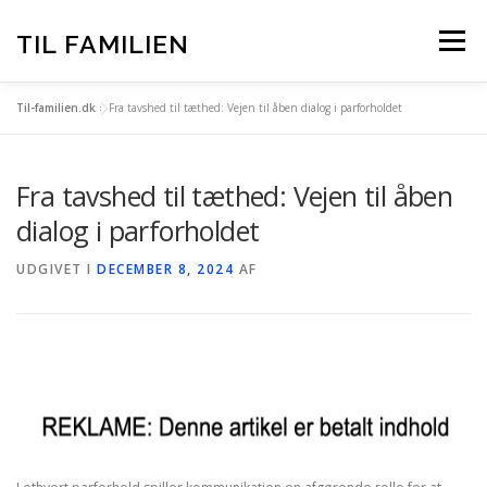
Spring
til
TIL FAMILIEN
Menu
indhold
Til-familien.dk
»
Fra tavshed til tæthed: Vejen til åben dialog i parforholdet
FORSIDE
ALLE INDLÆG
Fra tavshed til tæthed: Vejen til åben
TIL-FAMILIEN.DK – BAG OM
dialog i parforholdet
UDGIVET I
DECEMBER 8, 2024
AF