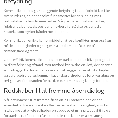
betydning
Kommunikationens grundlæggende betydning i et parforhold kan ikke
overvurderes, da det er selve fundamentet for en sund og varig
forbindelse mellem to mennesker. Når partnere udveksler tanker,
følelser og behov, skabes der en dybere forståelse og gensidig
respekt, som styrker båndet mellem dem.
Kommunikation er ikke kun et middel til at løse konflikter, men også en
måde at dele glæder og sorger, hvilket fremmer følelsen af
samhørighed og støtte.
Uden effektiv kommunikation risikerer parforholdet at blive præget af
misforståelser og afstand, hvor tavshed kan skabe en kløft, der er svær
at brobygge. Derfor er det essentielt, at begge parter aktivt arbejder
på at forbedre deres kommunikationsfærdigheder og forbliver åbne og
ærlige over for hinanden for at sikre et harmonisk og kærligt forhold.
Redskaber til at fremme åben dialog
Når det kommer til at fremme åben dialog i parforholdet, er det
essentielt at have en række effektive redskaber til rådighed, som kan
hjælpe med at bryde stilheden og opbygge et miljø præget af tillid og
forståelse. Et af de mest fundamentale redskaber er aktiv lytning.