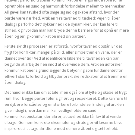
I ethvert parforhold spiller kommunikation en afgørende rolle for at
opretholde en sund og harmonisk forbindelse mellem to mennesker.
Alligevel kan tavshed ofte snige sig ind og skabe afstand, hvor der
burde være nærhed. Artiklen “Fra tavshed til tæthed: Vejen til åben
dialog i parforholdet” dykker ned i de dynamikker, der kan føre til
stilhed, og hvordan man kan bryde denne barriere for at opnå en mere
åben og ærlig kommunikation med sin partner.
Første skridt i processen er at forstå, hvorfor tavshed opstår. Er det
frygt for konflikter, mangel på tillid, eller simpelthen en vane, der er
dannet over tid? Ved at identificere kilderne til tavsheden kan par
begynde at arbejde hen imod at overvinde dem. Artiklen udforsker
kommunikationens grundlæggende betydning som fundamentet for
ethvert stærkt forhold og tilbyder praktiske redskaber til at fremme en
åben dialog.
Det handler ikke kun om at tale, men også om at lytte og skabe et trygt
rum, hvor begge parter føler sig hørt og respekteret. Dette kan føre til
en dybere forståelse og en stærkere forbindelse. Endelig vil artiklen
give indsigt i, hvordan man kan vedligeholde en sund
kommunikationskultur, der sikrer, at tavshed ikke får lov til at vende
tilbage. Gennem konkrete eksempler og strategier vil læserne blive
inspireret til at tage skridtene mod et mere åbent og tæt forhold.