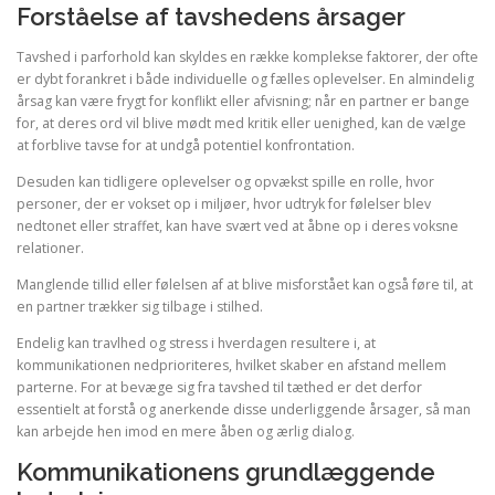
Forståelse af tavshedens årsager
Tavshed i parforhold kan skyldes en række komplekse faktorer, der ofte
er dybt forankret i både individuelle og fælles oplevelser. En almindelig
årsag kan være frygt for konflikt eller afvisning; når en partner er bange
for, at deres ord vil blive mødt med kritik eller uenighed, kan de vælge
at forblive tavse for at undgå potentiel konfrontation.
Desuden kan tidligere oplevelser og opvækst spille en rolle, hvor
personer, der er vokset op i miljøer, hvor udtryk for følelser blev
nedtonet eller straffet, kan have svært ved at åbne op i deres voksne
relationer.
Manglende tillid eller følelsen af at blive misforstået kan også føre til, at
en partner trækker sig tilbage i stilhed.
Endelig kan travlhed og stress i hverdagen resultere i, at
kommunikationen nedprioriteres, hvilket skaber en afstand mellem
parterne. For at bevæge sig fra tavshed til tæthed er det derfor
essentielt at forstå og anerkende disse underliggende årsager, så man
kan arbejde hen imod en mere åben og ærlig dialog.
Kommunikationens grundlæggende