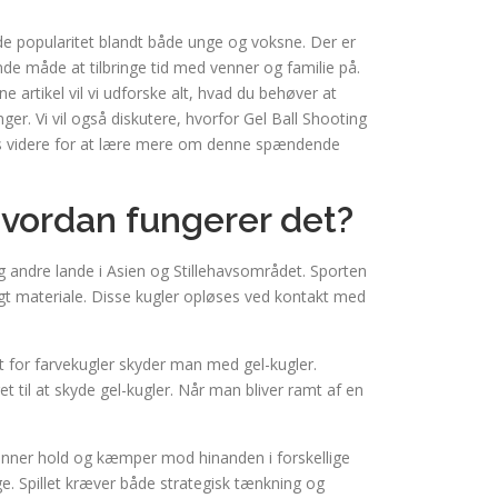
e popularitet blandt både unge og voksne. Der er
nde måde at tilbringe tid med venner og familie på.
 artikel vil vi udforske alt, hvad du behøver at
er. Vi vil også diskutere, hvorfor Gel Ball Shooting
Læs videre for at lære mere om denne spændende
hvordan fungerer det?
og andre lande i Asien og Stillehavsområdet. Sporten
igt materiale. Disse kugler opløses ved kontakt med
 for farvekugler skyder man med gel-kugler.
et til at skyde gel-kugler. Når man bliver ramt af en
 danner hold og kæmper mod hinanden i forskellige
nge. Spillet kræver både strategisk tænkning og