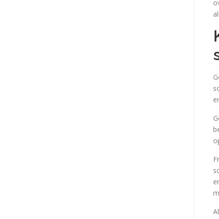
o
a
G
s
e
G
b
o
F
s
e
m
A