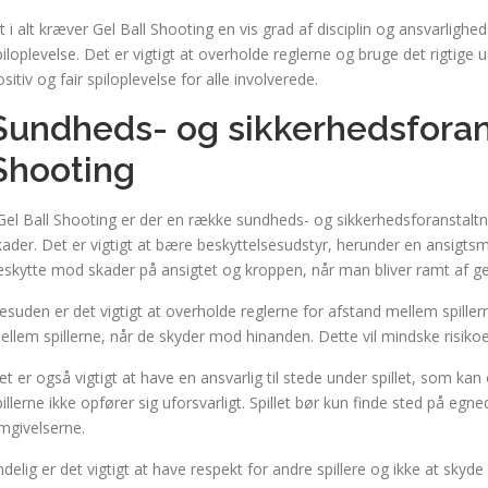
lt i alt kræver Gel Ball Shooting en vis grad af disciplin og ansvarlighed 
piloplevelse. Det er vigtigt at overholde reglerne og bruge det rigtige u
sitiv og fair spiloplevelse for alle involverede.
Sundheds- og sikkerhedsforans
Shooting
 Gel Ball Shooting er der en række sundheds- og sikkerhedsforanstaltn
kader. Det er vigtigt at bære beskyttelsesudstyr, herunder en ansigts
eskytte mod skader på ansigtet og kroppen, når man bliver ramt af ge
esuden er det vigtigt at overholde reglerne for afstand mellem spill
ellem spillerne, når de skyder mod hinanden. Dette vil mindske risiko
et er også vigtigt at have en ansvarlig til stede under spillet, som kan
pillerne ikke opfører sig uforsvarligt. Spillet bør kun finde sted på egne
mgivelserne.
ndelig er det vigtigt at have respekt for andre spillere og ikke at skyde 