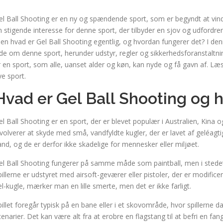
el Ball Shooting er en ny og spændende sport, som er begyndt at vind
n stigende interesse for denne sport, der tilbyder en sjov og udfordre
en hvad er Gel Ball Shooting egentlig, og hvordan fungerer det? I denne
ide om denne sport, herunder udstyr, regler og sikkerhedsforanstaltning
r en sport, som alle, uanset alder og køn, kan nyde og få gavn af. 
ye sport.
Hvad er Gel Ball Shooting og 
el Ball Shooting er en sport, der er blevet populær i Australien, Kina 
nvolverer at skyde med små, vandfyldte kugler, der er lavet af geléagt
and, og de er derfor ikke skadelige for mennesker eller miljøet.
el Ball Shooting fungerer på samme måde som paintball, men i stedet
pillerne er udstyret med airsoft-geværer eller pistoler, der er modificer
el-kugle, mærker man en lille smerte, men det er ikke farligt.
pillet foregår typisk på en bane eller i et skovområde, hvor spillerne
cenarier. Det kan være alt fra at erobre en flagstang til at befri en fa