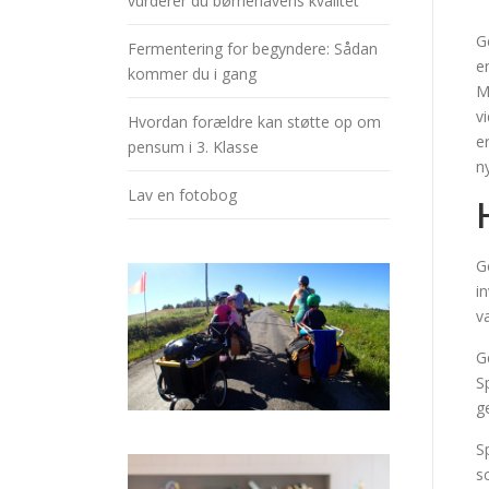
vurderer du børnehavens kvalitet
G
Fermentering for begyndere: Sådan
e
kommer du i gang
M
v
Hvordan forældre kan støtte op om
e
pensum i 3. Klasse
n
Lav en fotobog
G
i
v
G
S
g
S
s