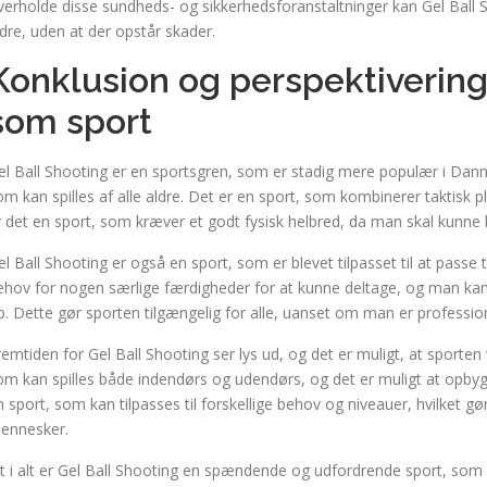
verholde disse sundheds- og sikkerhedsforanstaltninger kan Gel Ball
ldre, uden at der opstår skader.
Konklusion og perspektivering
som sport
el Ball Shooting er en sportsgren, som er stadig mere populær i Da
om kan spilles af alle aldre. Det er en sport, som kombinerer taktis
r det en sport, som kræver et godt fysisk helbred, da man skal kunne 
el Ball Shooting er også en sport, som er blevet tilpasset til at passe t
ehov for nogen særlige færdigheder for at kunne deltage, og man kan 
p. Dette gør sporten tilgængelig for alle, uanset om man er professio
remtiden for Gel Ball Shooting ser lys ud, og det er muligt, at sporten 
om kan spilles både indendørs og udendørs, og det er muligt at opby
n sport, som kan tilpasses til forskellige behov og niveauer, hvilket gø
ennesker.
lt i alt er Gel Ball Shooting en spændende og udfordrende sport, som k