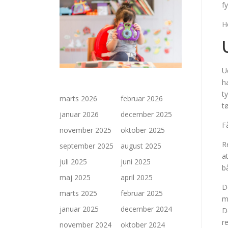
f
H
U
h
t
marts 2026
februar 2026
t
januar 2026
december 2025
F
november 2025
oktober 2025
R
september 2025
august 2025
a
juli 2025
juni 2025
b
maj 2025
april 2025
D
marts 2025
februar 2025
m
januar 2025
december 2024
D
re
november 2024
oktober 2024