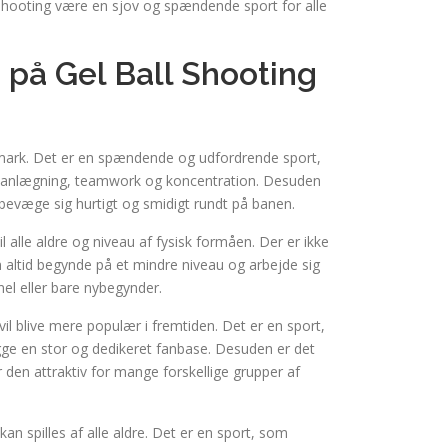
 Shooting være en sjov og spændende sport for alle
 på Gel Ball Shooting
nmark. Det er en spændende og udfordrende sport,
k planlægning, teamwork og koncentration. Desuden
bevæge sig hurtigt og smidigt rundt på banen.
il alle aldre og niveau af fysisk formåen. Der er ikke
altid begynde på et mindre niveau og arbejde sig
nel eller bare nybegynder.
vil blive mere populær i fremtiden. Det er en sport,
gge en stor og dedikeret fanbase. Desuden er det
r den attraktiv for mange forskellige grupper af
an spilles af alle aldre. Det er en sport, som