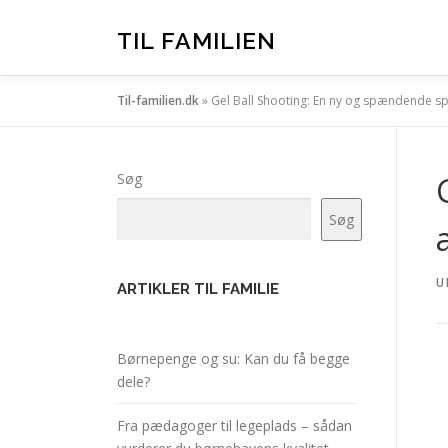
Spring
til
TIL FAMILIEN
indhold
Til-familien.dk
»
Gel Ball Shooting: En ny og spændende spo
Søg
Søg
U
ARTIKLER TIL FAMILIE
Børnepenge og su: Kan du få begge
dele?
Fra pædagoger til legeplads – sådan