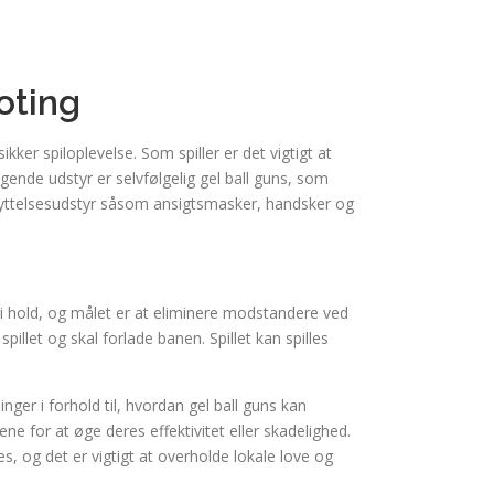
oting
ikker spiloplevelse. Som spiller er det vigtigt at
ggende udstyr er selvfølgelig gel ball guns, som
skyttelsesudstyr såsom ansigtsmasker, handsker og
sk i hold, og målet er at eliminere modstandere ved
pillet og skal forlade banen. Spillet kan spilles
ger i forhold til, hvordan gel ball guns kan
e for at øge deres effektivitet eller skadelighed.
es, og det er vigtigt at overholde lokale love og