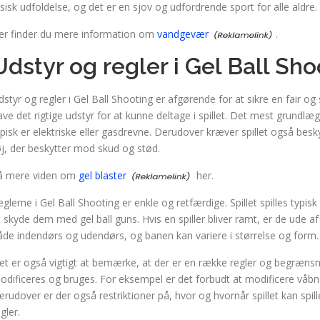
ysisk udfoldelse, og det er en sjov og udfordrende sport for alle aldre.
er finder du mere information om
vandgevær
.
Udstyr og regler i Gel Ball Sho
dstyr og regler i Gel Ball Shooting er afgørende for at sikre en fair og s
ave det rigtige udstyr for at kunne deltage i spillet. Det mest grundlæ
ypisk er elektriske eller gasdrevne. Derudover kræver spillet også be
øj, der beskytter mod skud og stød.
å mere viden om
gel blaster
her.
eglerne i Gel Ball Shooting er enkle og retfærdige. Spillet spilles typi
t skyde dem med gel ball guns. Hvis en spiller bliver ramt, er de ude af s
åde indendørs og udendørs, og banen kan variere i størrelse og form.
et er også vigtigt at bemærke, at der er en række regler og begrænsnin
odificeres og bruges. For eksempel er det forbudt at modificere våbnen
erudover er der også restriktioner på, hvor og hvornår spillet kan spill
gler.