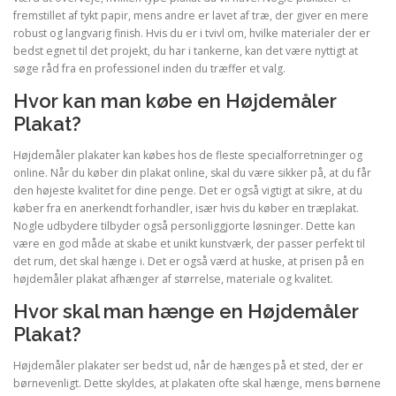
fremstillet af tykt papir, mens andre er lavet af træ, der giver en mere
robust og langvarig finish. Hvis du er i tvivl om, hvilke materialer der er
bedst egnet til det projekt, du har i tankerne, kan det være nyttigt at
søge råd fra en professionel inden du træffer et valg.
Hvor kan man købe en Højdemåler
Plakat?
Højdemåler plakater kan købes hos de fleste specialforretninger og
online. Når du køber din plakat online, skal du være sikker på, at du får
den højeste kvalitet for dine penge. Det er også vigtigt at sikre, at du
køber fra en anerkendt forhandler, især hvis du køber en træplakat.
Nogle udbydere tilbyder også personliggjorte løsninger. Dette kan
være en god måde at skabe et unikt kunstværk, der passer perfekt til
det rum, det skal hænge i. Det er også værd at huske, at prisen på en
højdemåler plakat afhænger af størrelse, materiale og kvalitet.
Hvor skal man hænge en Højdemåler
Plakat?
Højdemåler plakater ser bedst ud, når de hænges på et sted, der er
børnevenligt. Dette skyldes, at plakaten ofte skal hænge, mens børnene