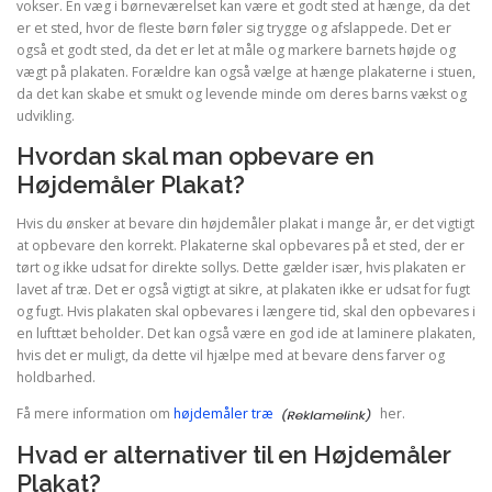
vokser. En væg i børneværelset kan være et godt sted at hænge, da det
er et sted, hvor de fleste børn føler sig trygge og afslappede. Det er
også et godt sted, da det er let at måle og markere barnets højde og
vægt på plakaten. Forældre kan også vælge at hænge plakaterne i stuen,
da det kan skabe et smukt og levende minde om deres barns vækst og
udvikling.
Hvordan skal man opbevare en
Højdemåler Plakat?
Hvis du ønsker at bevare din højdemåler plakat i mange år, er det vigtigt
at opbevare den korrekt. Plakaterne skal opbevares på et sted, der er
tørt og ikke udsat for direkte sollys. Dette gælder især, hvis plakaten er
lavet af træ. Det er også vigtigt at sikre, at plakaten ikke er udsat for fugt
og fugt. Hvis plakaten skal opbevares i længere tid, skal den opbevares i
en lufttæt beholder. Det kan også være en god ide at laminere plakaten,
hvis det er muligt, da dette vil hjælpe med at bevare dens farver og
holdbarhed.
Få mere information om
højdemåler træ
her.
Hvad er alternativer til en Højdemåler
Plakat?