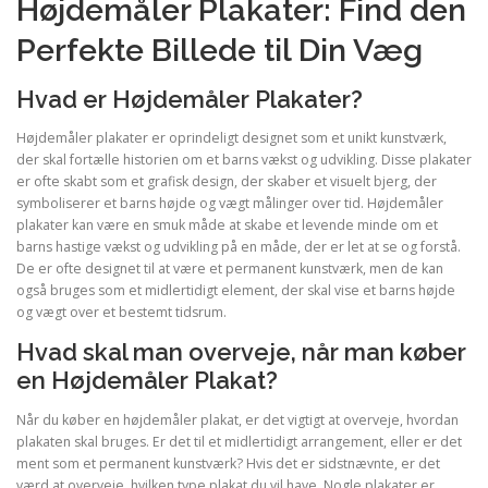
Højdemåler Plakater: Find den
Perfekte Billede til Din Væg
Hvad er Højdemåler Plakater?
Højdemåler plakater er oprindeligt designet som et unikt kunstværk,
der skal fortælle historien om et barns vækst og udvikling. Disse plakater
er ofte skabt som et grafisk design, der skaber et visuelt bjerg, der
symboliserer et barns højde og vægt målinger over tid. Højdemåler
plakater kan være en smuk måde at skabe et levende minde om et
barns hastige vækst og udvikling på en måde, der er let at se og forstå.
De er ofte designet til at være et permanent kunstværk, men de kan
også bruges som et midlertidigt element, der skal vise et barns højde
og vægt over et bestemt tidsrum.
Hvad skal man overveje, når man køber
en Højdemåler Plakat?
Når du køber en højdemåler plakat, er det vigtigt at overveje, hvordan
plakaten skal bruges. Er det til et midlertidigt arrangement, eller er det
ment som et permanent kunstværk? Hvis det er sidstnævnte, er det
værd at overveje, hvilken type plakat du vil have. Nogle plakater er