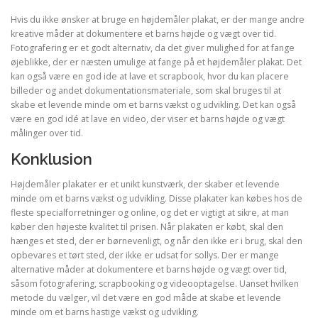
Hvis du ikke ønsker at bruge en højdemåler plakat, er der mange andre
kreative måder at dokumentere et barns højde og vægt over tid.
Fotografering er et godt alternativ, da det giver mulighed for at fange
øjeblikke, der er næsten umulige at fange på et højdemåler plakat. Det
kan også være en god ide at lave et scrapbook, hvor du kan placere
billeder og andet dokumentationsmateriale, som skal bruges til at
skabe et levende minde om et barns vækst og udvikling. Det kan også
være en god idé at lave en video, der viser et barns højde og vægt
målinger over tid.
Konklusion
Højdemåler plakater er et unikt kunstværk, der skaber et levende
minde om et barns vækst og udvikling. Disse plakater kan købes hos de
fleste specialforretninger og online, og det er vigtigt at sikre, at man
køber den højeste kvalitet til prisen. Når plakaten er købt, skal den
hænges et sted, der er børnevenligt, og når den ikke er i brug, skal den
opbevares et tørt sted, der ikke er udsat for sollys. Der er mange
alternative måder at dokumentere et barns højde og vægt over tid,
såsom fotografering, scrapbooking og videooptagelse. Uanset hvilken
metode du vælger, vil det være en god måde at skabe et levende
minde om et barns hastige vækst og udvikling.