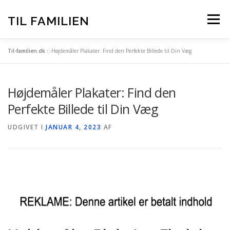
Spring
til
TIL FAMILIEN
Menu
indhold
Til-familien.dk
»
Højdemåler Plakater: Find den Perfekte Billede til Din Væg
FORSIDE
ALLE INDLÆG
Højdemåler Plakater: Find den
TIL-FAMILIEN.DK – BAG OM
Perfekte Billede til Din Væg
UDGIVET I
JANUAR 4, 2023
AF