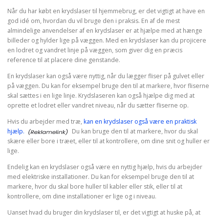
Når du har købt en krydslaser til hjemmebrug, er det vigtigt at have en
god idé om, hvordan du vil bruge den i praksis. En af de mest
almindelige anvendelser af en krydslaser er at hjælpe med at hænge
billeder og hylder lige på væggen. Med en krydslaser kan du projicere
en lodret og vandret linje på væggen, som giver dig en præcis
reference til at placere dine genstande.
En krydslaser kan også være nyttig, når du lægger fliser på gulvet eller
på væggen. Du kan for eksempel bruge den til at markere, hvor fliserne
skal sættes i en lige linje. Krydslaseren kan også hjælpe dig med at
oprette et lodret eller vandret niveau, når du sætter fliserne op.
Hvis du arbejder med træ,
kan en krydslaser også være en praktisk
hjælp.
Du kan bruge den til at markere, hvor du skal
skære eller bore i træet, eller til at kontrollere, om dine snit og huller er
lige.
Endelig kan en krydslaser også være en nyttig hjælp, hvis du arbejder
med elektriske installationer. Du kan for eksempel bruge den til at
markere, hvor du skal bore huller til kabler eller stik, eller til at
kontrollere, om dine installationer er lige og i niveau.
Uanset hvad du bruger din krydslaser til, er det vigtigt at huske på, at