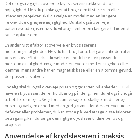
Det er også vigtigt at overveje krydslaserens rækkevidde og
nøjagtighed. Hvis du planlægger at bruge den til store rum eller
udendørs projekter, skal du vælge en model med en længere
rækkevidde og højere nøjagtighed. Du skal også overveje
batterilevetiden, især hvis du vil bruge enheden i længere tid uden at
skulle oplade den.
En anden vigtig faktor at overveje er krydslaserens
monteringsmuligheder. Hvis du har brug for at fastgøre enheden til en
bestemt overflade, skal du vælge en model med en passende
monteringsmulighed. Nogle modeller leveres med en sugekop eller
klemme, mens andre har en magnetisk base eller en ¼ tomme gevind,
der passer til stativer.
Endelig skal du også overveje prisen og garantien på enheden. Du vil
have en krydslaser, der er holdbar og pålidelig, men du vil også undgå
at betale for meget. Sørg for at undersøge forskellige modeller og
priser, og vælg en enhed med en god garanti, der dækker eventuelle
defekter eller problemer, du kan støde på. Ved at tage disse faktorer i
betragtning, kan du vælge den rigtige krydslaser til dine behov og
projekter.
Anvendelse af krydslaseren i praksis