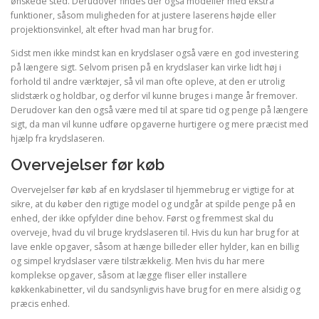
ønskede sted. Derudover findes der også modeller med ekstra
funktioner, såsom muligheden for at justere laserens højde eller
projektionsvinkel, alt efter hvad man har brug for.
Sidst men ikke mindst kan en krydslaser også være en god investering
på længere sigt. Selvom prisen på en krydslaser kan virke lidt høj i
forhold til andre værktøjer, så vil man ofte opleve, at den er utrolig
slidstærk og holdbar, og derfor vil kunne bruges i mange år fremover.
Derudover kan den også være med til at spare tid og penge på længere
sigt, da man vil kunne udføre opgaverne hurtigere og mere præcist med
hjælp fra krydslaseren.
Overvejelser før køb
Overvejelser før køb af en krydslaser til hjemmebrug er vigtige for at
sikre, at du køber den rigtige model og undgår at spilde penge på en
enhed, der ikke opfylder dine behov. Først og fremmest skal du
overveje, hvad du vil bruge krydslaseren til. Hvis du kun har brug for at
lave enkle opgaver, såsom at hænge billeder eller hylder, kan en billig
og simpel krydslaser være tilstrækkelig. Men hvis du har mere
komplekse opgaver, såsom at lægge fliser eller installere
køkkenkabinetter, vil du sandsynligvis have brug for en mere alsidig og
præcis enhed.