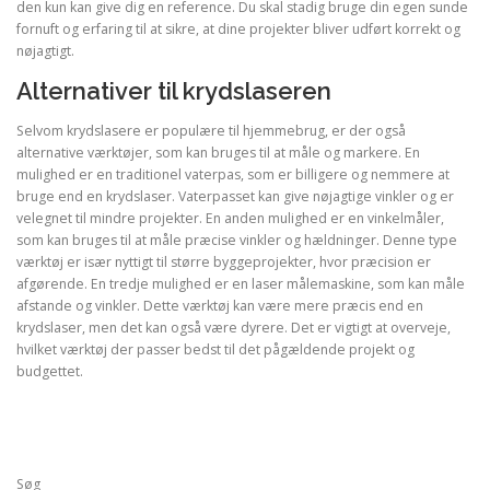
den kun kan give dig en reference. Du skal stadig bruge din egen sunde
fornuft og erfaring til at sikre, at dine projekter bliver udført korrekt og
nøjagtigt.
Alternativer til krydslaseren
Selvom krydslasere er populære til hjemmebrug, er der også
alternative værktøjer, som kan bruges til at måle og markere. En
mulighed er en traditionel vaterpas, som er billigere og nemmere at
bruge end en krydslaser. Vaterpasset kan give nøjagtige vinkler og er
velegnet til mindre projekter. En anden mulighed er en vinkelmåler,
som kan bruges til at måle præcise vinkler og hældninger. Denne type
værktøj er især nyttigt til større byggeprojekter, hvor præcision er
afgørende. En tredje mulighed er en laser målemaskine, som kan måle
afstande og vinkler. Dette værktøj kan være mere præcis end en
krydslaser, men det kan også være dyrere. Det er vigtigt at overveje,
hvilket værktøj der passer bedst til det pågældende projekt og
budgettet.
Søg