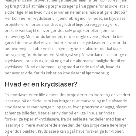
Mange af os har prøvet at hænge billeder eller hylder op i vores hjem
og brugt tid på at måle og tegne streger på væggene for at sikre, at alt
sidder lige. Men hvad hvis der var en nemmere måde at gøre det på?
Her kommer en krydslaser til hjemmebrug ind i billedet. En krydslaser
projekterer en præcis vandret og lodret linje på væggen og er et
praktisk værktøj til enhver gør-det-selv projekter eller hjemme-
renovering. Men før du køber en, er der nogle overvejelser, du bør
gøre. I denne artikel vil vi diskutere, hvad en krydslaser er, hvorfor du
bør overveje at købe en til dit hjem, og hvilke faktorer du skal tage i
betragtning, før du køber en. Vi vil også se på, hvordan du kan bruge en
krydslaser i praksis og se på nogle af de alternative muligheder til en
krydslaser. Så lad os komme i gang med at finde ud af alt, hvad du
behøver at vide, før du køber en krydslaser til hjemmebrug.
Hvad er en krydslaser?
En krydslaser er en lille enhed, der projekterer en lodret og en vandret
laserlinje på en flade, som kan bruges til at markere og måle afstande.
Krydslasere er især nyttige til opgaver, hvor præcision er vigtig, såsom
at hænge billeder, fliser eller hylder på en lige linje. Der findes
forskellige typer af krydslasere, fra de enkleste modeller med kun en
laserlinje til mere avancerede enheder, der kan projektere flere linjer
og endda punkter. Krydslasere kan også have forskellige funktioner,