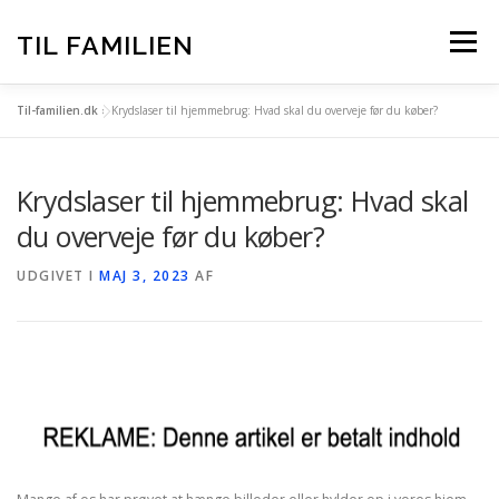
Spring
til
TIL FAMILIEN
Menu
indhold
Til-familien.dk
»
Krydslaser til hjemmebrug: Hvad skal du overveje før du køber?
FORSIDE
ALLE INDLÆG
Krydslaser til hjemmebrug: Hvad skal
TIL-FAMILIEN.DK – BAG OM
du overveje før du køber?
UDGIVET I
MAJ 3, 2023
AF