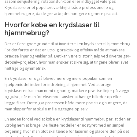
såsom selvjustering, rotationsfunktion eller indbygget vaterpas.
Krydslasere er et populært værktøj til både professionelle og
hjemmebrugere, da de gør arbejdet hurtigere og mere præcist.
Hvorfor købe en krydslaser til
hjemmebrug?
Der er flere gode grunde til at investere i en krydslaser til hjemmebrug.
For det første er det en utrolig praktisk og effektiv måde at markere
præcise linjer og vinkler på. Det kan være til stor hjælp ved diverse gør-
det-selv-projekter, hvor man ønsker at sikre sig, at tingene bliver lavet
helt lige og symmetrisk.
En krydslaser er også blevet mere og mere populær som en
hjælpemiddel inden for indretning af hjemmet. Ved at bruge
krydslaseren kan man nemt og hurtigt markere præcise linjer på vægge
og gulve, når man for eksempel ønsker at hænge billeder op eller
lægge fliser. Dette gør processen både mere præcis og hurtigere, da
man slipper for at skulle måle og tegne op selv.
En anden fordel ved at købe en krydslaser til hjemmebrug er, at den er
utrolig nem at bruge. De fleste modeller er udstyret med en simpel
betjening, hvor man blot skal tænde for laseren og placere den på det