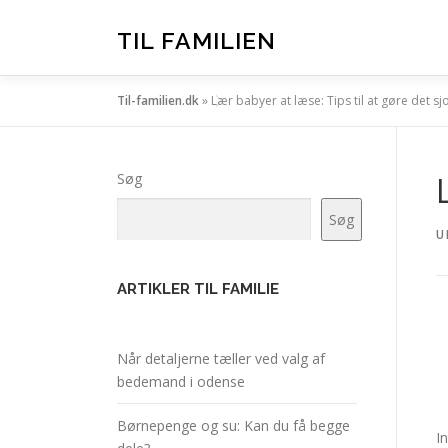
Spring
til
TIL FAMILIEN
indhold
Til-familien.dk
»
Lær babyer at læse: Tips til at gøre det sj
Søg
Søg
U
ARTIKLER TIL FAMILIE
Når detaljerne tæller ved valg af
bedemand i odense
Børnepenge og su: Kan du få begge
I