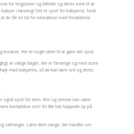
se for bogstaver og billeder og deres evne til at
 babyer i læsning! Det er sjovt for babyerne, fordi
at de får en tid for interaktion med forældrene.
reative. Her er nogle ideer til at gøre det sjovt:
igtigt at vælge bøger, der er farverige og med store
se højt med babyerne, så de kan lære ord og deres
.
er også sjovt for dem. Rim og remser kan være
 mere komplekse som ‘En lille kat hoppede op på
 og sætninger. Lære dem sange, der handler om