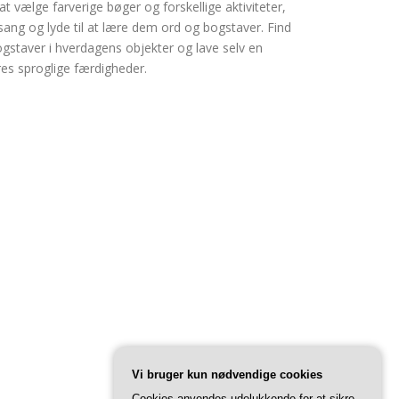
t at vælge farverige bøger og forskellige aktiviteter,
sang og lyde til at lære dem ord og bogstaver. Find
ogstaver i hverdagens objekter og lave selv en
res sproglige færdigheder.
Vi bruger kun nødvendige cookies
Cookies anvendes udelukkende for at sikre,