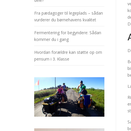
dele?
v
k
Fra pædagoger til legeplads – sådan
d
vurderer du børnehavens kvalitet
D
Fermentering for begyndere: Sådan
kommer du i gang
D
Hvordan forældre kan støtte op om
pensum i 3. Klasse
B
b
b
L
R
e
st
S
b