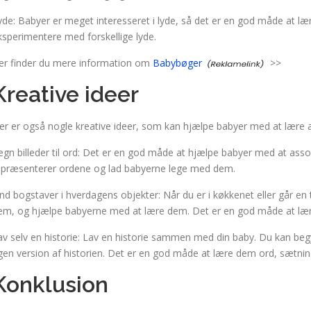
yde: Babyer er meget interesseret i lyde, så det er en god måde at 
ksperimentere med forskellige lyde.
er finder du mere information om
Babybøger
>>
Kreative ideer
er er også nogle kreative ideer, som kan hjælpe babyer med at lære a
egn billeder til ord: Det er en god måde at hjælpe babyer med at assoc
epræsenterer ordene og lad babyerne lege med dem.
ind bogstaver i hverdagens objekter: Når du er i køkkenet eller går en 
em, og hjælpe babyerne med at lære dem. Det er en god måde at lær
av selv en historie: Lav en historie sammen med din baby. Du kan beg
gen version af historien. Det er en god måde at lære dem ord, sætning
Konklusion