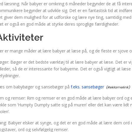
ed læsning. Når babyer er omkring 6 måneder begynder de at få interes
ommunikere begynder at udvikle sig. Det er en fantastisk tid at indføre
et giver dem mulighed for at udforske og lære nye ting, samtidig med 
et er også en god måde at styrke deres sproglige færdigheder.
Aktiviteter
er er mange måder at lære babyer at læse på, og de fleste er sjove og k
øger: Bøger er det bedste værktøj til at lære babyer at læse. Det er v
illeder, så de er interessante for babyerne. Det er også vigtigt at læ
etydninger.
æs om babybøger og sansebøger på
f.eks. sansebøger
im og remser: Rim og remser er en god måde at lære babyer ord og 
nkle som ‘Humpty Dumpty satte sig på muren’ eller det kan være lidt
olen’.
ang: Babyer elsker at synge, og det er en god måde at lære dem ord
ogstaver, ord og selvfølgelig remser.