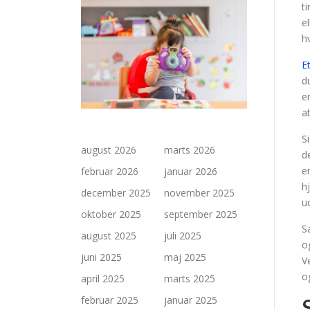
t
e
h
E
d
e
a
S
august 2026
marts 2026
d
e
februar 2026
januar 2026
h
december 2025
november 2025
u
oktober 2025
september 2025
S
august 2025
juli 2025
o
juni 2025
maj 2025
V
o
april 2025
marts 2025
februar 2025
januar 2025