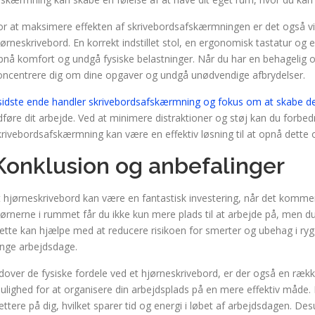
or at maksimere effekten af skrivebordsafskærmningen er det også vig
jørneskrivebord. En korrekt indstillet stol, en ergonomisk tastatur og e
pnå komfort og undgå fysiske belastninger. Når du har en behagelig o
oncentrere dig om dine opgaver og undgå unødvendige afbrydelser.
 sidste ende handler skrivebordsafskærmning og fokus om at skabe d
dføre dit arbejde. Ved at minimere distraktioner og støj kan du forbed
krivebordsafskærmning kan være en effektiv løsning til at opnå dette o
Konklusion og anbefalinger
t hjørneskrivebord kan være en fantastisk investering, når det kommer 
jørnerne i rummet får du ikke kun mere plads til at arbejde på, men d
ette kan hjælpe med at reducere risikoen for smerter og ubehag i ry
ange arbejdsdage.
dover de fysiske fordele ved et hjørneskrivebord, er der også en række
ulighed for at organisere din arbejdsplads på en mere effektiv måde.
ættere på dig, hvilket sparer tid og energi i løbet af arbejdsdagen. 