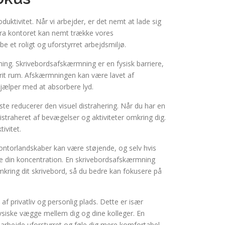
ktivitet. Når vi arbejder, er det nemt at lade sig
 fra kontoret kan nemt trække vores
 et roligt og uforstyrret arbejdsmiljø.
ing. Skrivebordsafskærmning er en fysisk barriere,
jfrit rum. Afskærmningen kan være lavet af
 hjælper med at absorbere lyd.
ste reducerer den visuel distrahering. Når du har en
straheret af bevægelser og aktiviteter omkring dig.
ivitet.
ntorlandskaber kan være støjende, og selv hvis
yrre din koncentration. En skrivebordsafskærmning
ring dit skrivebord, så du bedre kan fokusere på
f privatliv og personlig plads. Dette er især
 fysiske vægge mellem dig og dine kolleger. En
arbejde uforstyrret og føle dig mere komfortabel.