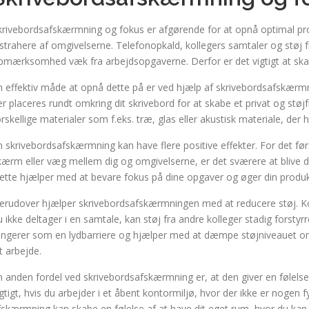
krivebordsafskærmning og fokus er afgørende for at opnå optimal produ
istrahere af omgivelserne. Telefonopkald, kollegers samtaler og støj
pmærksomhed væk fra arbejdsopgaverne. Derfor er det vigtigt at skabe
n effektiv måde at opnå dette på er ved hjælp af skrivebordsafskærmn
er placeres rundt omkring dit skrivebord for at skabe et privat og stø
orskellige materialer som f.eks. træ, glas eller akustisk materiale, der
n skrivebordsafskærmning kan have flere positive effekter. For det før
kærm eller væg mellem dig og omgivelserne, er det sværere at blive di
ette hjælper med at bevare fokus på dine opgaver og øger din produkt
erudover hjælper skrivebordsafskærmningen med at reducere støj. Ko
u ikke deltager i en samtale, kan støj fra andre kolleger stadig forst
ungerer som en lydbarriere og hjælper med at dæmpe støjniveauet omk
t arbejde.
n anden fordel ved skrivebordsafskærmning er, at den giver en følelse a
igtigt, hvis du arbejder i et åbent kontormiljø, hvor der ikke er nogen
fskærmning kan skabe en følelse af at have dit eget rum, hvor du kan 