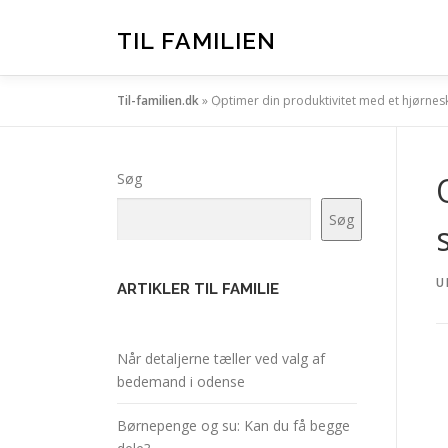
Spring
til
TIL FAMILIEN
indhold
Til-familien.dk
»
Optimer din produktivitet med et hjørne
Søg
Søg
U
ARTIKLER TIL FAMILIE
Når detaljerne tæller ved valg af
bedemand i odense
Børnepenge og su: Kan du få begge