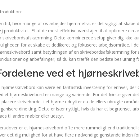
ntroduktion:
 en tid, hvor mange af os arbejder hjemmefra, er det vigtigt at skabe 
øj produktivitet. Et af de mest effektive værktøjer til at optimere di
n skrivebordsafskærmning. Dette kombinerede setup giver dig ikke kun
uligheden for at skabe et dedikeret og fokuseret arbejdsområde. I denn
jørneskrivebord samt betydningen af en skrivebordsafskærmning for at 
onklusioner og anbefalinger, så du kan træffe den bedste beslutning fo
Fordelene ved et hjørneskrive
t hjørneskrivebord kan være en fantastisk investering for enhver, der 
ed et hjørneskrivebord er mange og varierede. For det første giver det
t placere skrivebordet i et hjørne udnytter du de ellers ubrugte områd
rganisere dine ting. Dette er især nyttigt, hvis du har et begrænset a
lads til andre møbler eller udstyr.
erudover er et hjørneskrivebord ofte mere rummeligt end traditionell
iver det dig mulighed for at have flere nødvendige genstande inden for