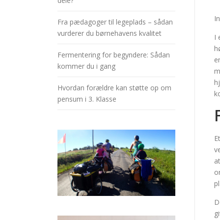
dele?
I
Fra pædagoger til legeplads – sådan
vurderer du børnehavens kvalitet
I
h
Fermentering for begyndere: Sådan
e
kommer du i gang
m
h
Hvordan forældre kan støtte op om
k
pensum i 3. Klasse
E
v
a
o
p
D
g