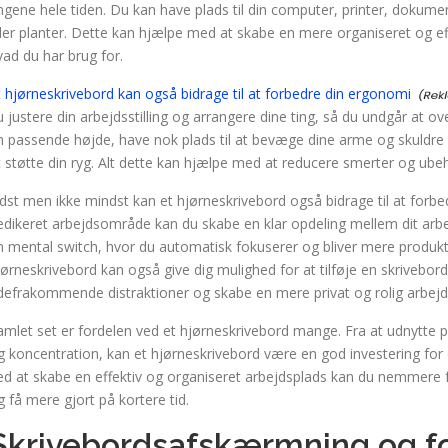
ingene hele tiden. Du kan have plads til din computer, printer, dokum
ller planter. Dette kan hjælpe med at skabe en mere organiseret og eff
vad du har brug for.
t hjørneskrivebord kan også bidrage til at forbedre din ergonomi
u justere din arbejdsstilling og arrangere dine ting, så du undgår at 
n passende højde, have nok plads til at bevæge dine arme og skuldre fri
t støtte din ryg. Alt dette kan hjælpe med at reducere smerter og ube
idst men ikke mindst kan et hjørneskrivebord også bidrage til at forbe
edikeret arbejdsområde kan du skabe en klar opdeling mellem dit arbe
n mental switch, hvor du automatisk fokuserer og bliver mere produktiv
jørneskrivebord kan også give dig mulighed for at tilføje en skriveb
defrakommende distraktioner og skabe en mere privat og rolig arbej
amlet set er fordelen ved et hjørneskrivebord mange. Fra at udnytte p
g koncentration, kan et hjørneskrivebord være en god investering for 
ed at skabe en effektiv og organiseret arbejdsplads kan du nemmere f
g få mere gjort på kortere tid.
Skrivebordsafskærmning og f