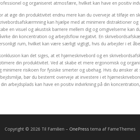
rofessionel og organiseret atmosfære, hvilket kan have en positiv indv
or at øge din produktivitet endnu mere kan du overveje at tilføje en 
krivebordsafskærmning kan hjælpe med at minimere distraktioner og s
kabe en visuel og akustisk barriere mellem dig og omgivelserne kan du
åvirke din koncentration og arbejdsflow negativt. En skrivebordsafskæ
ersonligt rum, hvilket kan være særligt vigtigt, hvis du arbejder i et åb
 konklusion kan det siges, at et hjørneskrivebord og en skrivebordsa
ptimere din produktivitet. Ved at skabe et mere ergonomisk og organi
g minimere risikoen for fysiske smerter og ubehag. Hvis du ønsker at
rbejdsmiljø, bør du bestemt overveje at investere i et hjørneskrivebor
il din arbejdsplads kan have en positiv indvirkning på din koncentration, 
Copyright © 2026 Til Familien
–
OnePress
tema af FameThemes