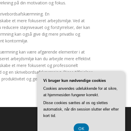
irkning på din motivation og fokus.
skrivebordsafskærmning. En
kabe et mere fokuseret arbejdsmiljø. Ved at
 reducere støjniveauet og forstyrrelser, der kan
rmning kan også give dig mere privatliv og
ent kontormiljø.
fskærmning kan være afgørende elementer i at
seret arbejdsmiljø kan du arbejde mere effektivt
 skabe et mere fokuseret og professionelt
d og en skrivebordsafskærmning. Disse tilføjelser
produktivitet og generelle trivsel i arbejdslivet.
Vi bruger kun nødvendige cookies
Cookies anvendes udelukkende for at sikre,
at hjemmesiden fungerer korrekt.
Disse cookies sættes af os og slettes
automatisk, når din session slutter eller efter
kort tid.
OK