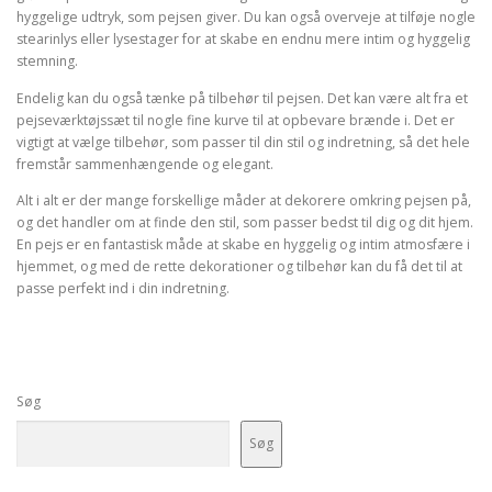
hyggelige udtryk, som pejsen giver. Du kan også overveje at tilføje nogle
stearinlys eller lysestager for at skabe en endnu mere intim og hyggelig
stemning.
Endelig kan du også tænke på tilbehør til pejsen. Det kan være alt fra et
pejseværktøjssæt til nogle fine kurve til at opbevare brænde i. Det er
vigtigt at vælge tilbehør, som passer til din stil og indretning, så det hele
fremstår sammenhængende og elegant.
Alt i alt er der mange forskellige måder at dekorere omkring pejsen på,
og det handler om at finde den stil, som passer bedst til dig og dit hjem.
En pejs er en fantastisk måde at skabe en hyggelig og intim atmosfære i
hjemmet, og med de rette dekorationer og tilbehør kan du få det til at
passe perfekt ind i din indretning.
Søg
Søg