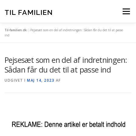
Spring
til
TIL FAMILIEN
Menu
indhold
Til-familien.dk
»
Pejsesæt som en del af indretningen: Sådan får du det til at passe
FORSIDE
ALLE INDLÆG
ind
Pejsesæt som en del af indretningen:
TIL-FAMILIEN.DK – BAG OM
Sådan får du det til at passe ind
UDGIVET I
MAJ 14, 2023
AF