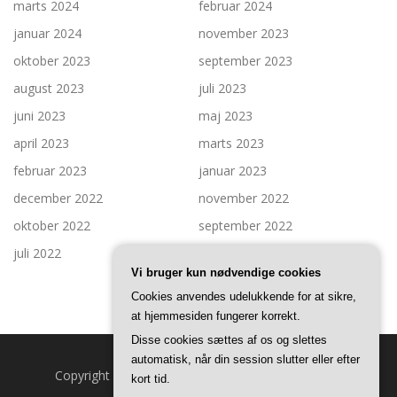
marts 2024
februar 2024
januar 2024
november 2023
oktober 2023
september 2023
august 2023
juli 2023
juni 2023
maj 2023
april 2023
marts 2023
februar 2023
januar 2023
december 2022
november 2022
oktober 2022
september 2022
juli 2022
Vi bruger kun nødvendige cookies
Cookies anvendes udelukkende for at sikre,
at hjemmesiden fungerer korrekt.
Disse cookies sættes af os og slettes
automatisk, når din session slutter eller efter
Copyright © 2026 Til Familien
–
OnePress
tema af
kort tid.
FameThemes