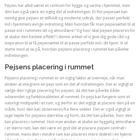
Pejsen har altid været et centrum for hygge og varme i hjemmet, men
den kan også være en vigtig del af indretningen. Et flot pejsesæt kan
nemlig give pejsen et stilfuldt og moderne udtryk, der passer perfekt
ind i hjemmets øvrige indretning. Men hvordan får man pejsesættet til at
passe ind i rummets stil og atmosfære? Og hvor skal pejsen placeres for
at skabe den bedste effekt? I denne artikel vil vi give dig gode råd og
inspiration til at få pejsesættet til at passe perfekt ind i dit hjem. Vi vil
starte med at se på, hvordan pejsens placering i rummet kan påvirke
indretningen.
Pejsens placering i rummet
Pejsens placering i rummet er en vigtig faktor at overveje, når man
ønsker at integrere en pejs som en del af indretningen. Det er vigtigt at
vælge den rigtige placering for pejsen, da det kan påvirke både
udseendet og funktionaliteten af rummet. En pejs kan fungere som et
naturligt midtpunkt i et rum, og derfor er det vigtigt at placere den på en
måde, hvor den kan observeres fra flere vinkler. Det er også vigtigt at
tage højde for pejsens størrelse og form, da det kan påvirke, hvor den
kan placeres i rummet. Hvis man ønsker at skabe en hyggelig atmosfære
i et større rum, kan det være en god idé at placere pejsen centralt i
rummet, mens den i mindre rum kan placeres mere diskret i en hjørne