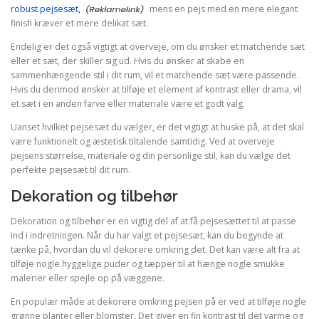
robust pejsesæt,
mens en pejs med en mere elegant
finish kræver et mere delikat sæt.
Endelig er det også vigtigt at overveje, om du ønsker et matchende sæt
eller et sæt, der skiller sig ud. Hvis du ønsker at skabe en
sammenhængende stil i dit rum, vil et matchende sæt være passende.
Hvis du derimod ønsker at tilføje et element af kontrast eller drama, vil
et sæt i en anden farve eller materiale være et godt valg.
Uanset hvilket pejsesæt du vælger, er det vigtigt at huske på, at det skal
være funktionelt og æstetisk tiltalende samtidig. Ved at overveje
pejsens størrelse, materiale og din personlige stil, kan du vælge det
perfekte pejsesæt til dit rum.
Dekoration og tilbehør
Dekoration og tilbehør er en vigtig del af at få pejsesættet til at passe
ind i indretningen. Når du har valgt et pejsesæt, kan du begynde at
tænke på, hvordan du vil dekorere omkring det. Det kan være alt fra at
tilføje nogle hyggelige puder og tæpper til at hænge nogle smukke
malerier eller spejle op på væggene.
En populær måde at dekorere omkring pejsen på er ved at tilføje nogle
grønne planter eller blomster. Det giver en fin kontrast til det varme og