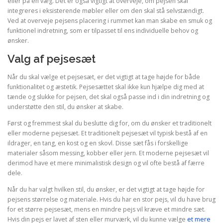
eller på en væg. Det er også vigtigt at overveje, om pejsen skal
integreres i eksisterende møbler eller om den skal stå selvstændigt.
Ved at overveje pejsens placering i rummet kan man skabe en smuk og
funktionel indretning, som er tilpasset til ens individuelle behov og
ønsker.
Valg af pejsesæt
Når du skal vælge et pejsesæt, er det vigtigt at tage højde for både
funktionalitet og æstetik. Pejsesættet skal ikke kun hjælpe dig med at
tænde og slukke for pejsen, det skal også passe ind i din indretning og
understøtte den stil, du ønsker at skabe.
Først og fremmest skal du beslutte dig for, om du ønsker et traditionelt
eller moderne pejsesæt. Et traditionelt pejsesæt vil typisk bestå af en
ildrager, en tang, en kost og en skovl. Disse sæt fås i forskellige
materialer såsom messing, kobber eller jern. Et moderne pejsesæt vil
derimod have et mere minimalistisk design og vil ofte bestå af færre
dele.
Når du har valgt hvilken stil, du ønsker, er det vigtigt at tage højde for
pejsens størrelse og materiale. Hvis du har en stor pejs, vil du have brug
for et større pejsesæt, mens en mindre pejs vil kræve et mindre sæt.
Hvis din pejs er lavet af sten eller murværk, vil du kunne vælge
et mere