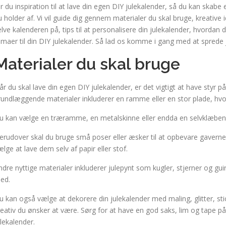
år du inspiration til at lave din egen DIY julekalender, så du kan skabe e
u holder af. Vi vil guide dig gennem materialer du skal bruge, kreative i
elve kalenderen på, tips til at personalisere din julekalender, hvorda
emaer til din DIY julekalender. Så lad os komme i gang med at sprede j
Materialer du skal bruge
år du skal lave din egen DIY julekalender, er det vigtigt at have styr p
rundlæggende materialer inkluderer en ramme eller en stor plade, hv
u kan vælge en træramme, en metalskinne eller endda en selvklæbende k
erudover skal du bruge små poser eller æsker til at opbevare gaverne 
ælge at lave dem selv af papir eller stof.
ndre nyttige materialer inkluderer julepynt som kugler, stjerner og gu
ed.
u kan også vælge at dekorere din julekalender med maling, glitter, sti
reativ du ønsker at være. Sørg for at have en god saks, lim og tape p
ulekalender.