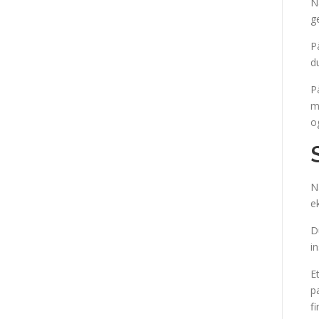
N
g
P
d
P
m
o
N
e
D
in
E
p
f