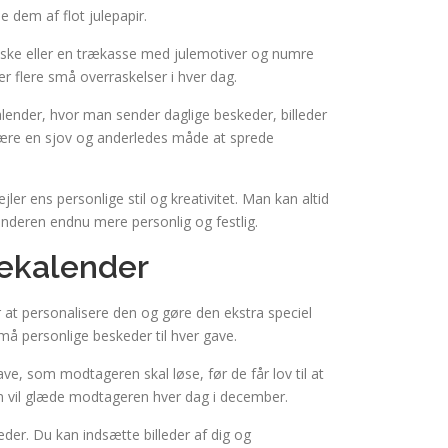
e dem af flot julepapir.
æske eller en trækasse med julemotiver og numre
er flere små overraskelser i hver dag.
alender, hvor man sender daglige beskeder, billeder
n være en sjov og anderledes måde at sprede
er ens personlige stil og kreativitet. Man kan altid
alenderen endnu mere personlig og festlig.
ulekalender
r at personalisere den og gøre den ekstra speciel
 små personlige beskeder til hver gave.
ave, som modtageren skal løse, før de får lov til at
m vil glæde modtageren hver dag i december.
eder. Du kan indsætte billeder af dig og