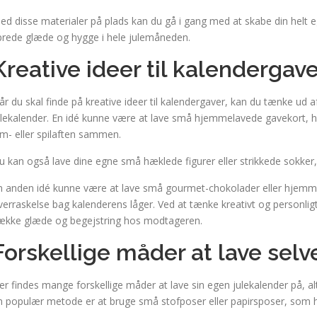
ed disse materialer på plads kan du gå i gang med at skabe din helt e
prede glæde og hygge i hele julemåneden.
Kreative ideer til kalendergav
år du skal finde på kreative ideer til kalendergaver, kan du tænke ud a
ulekalender. En idé kunne være at lave små hjemmelavede gavekort, h
ilm- eller spilaften sammen.
u kan også lave dine egne små hæklede figurer eller strikkede sokker
n anden idé kunne være at lave små gourmet-chokolader eller hjemme
verraskelse bag kalenderens låger. Ved at tænke kreativt og personligt 
ække glæde og begejstring hos modtageren.
Forskellige måder at lave sel
er findes mange forskellige måder at lave sin egen julekalender på, 
n populær metode er at bruge små stofposer eller papirsposer, som h