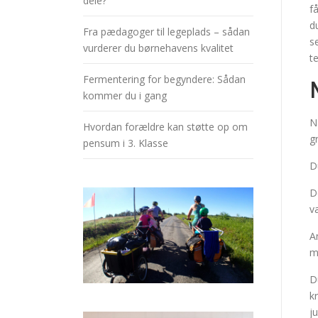
dele?
f
d
Fra pædagoger til legeplads – sådan
s
vurderer du børnehavens kvalitet
t
Fermentering for begyndere: Sådan
kommer du i gang
N
Hvordan forældre kan støtte op om
g
pensum i 3. Klasse
D
D
v
A
m
D
k
j