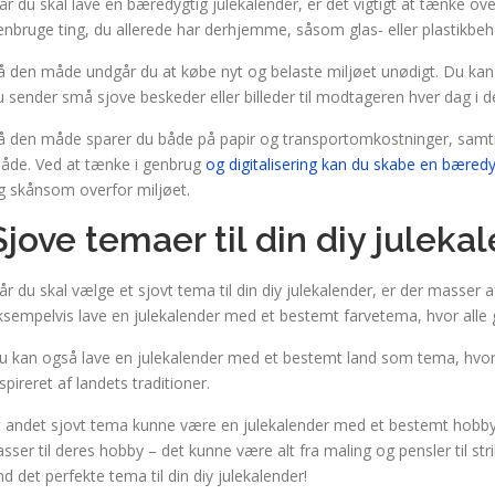
år du skal lave en bæredygtig julekalender, er det vigtigt at tænke ov
enbruge ting, du allerede har derhjemme, såsom glas- eller plastikbeho
å den måde undgår du at købe nyt og belaste miljøet unødigt. Du kan o
u sender små sjove beskeder eller billeder til modtageren hver dag i 
å den måde sparer du både på papir og transportomkostninger, samti
åde. Ved at tænke i genbrug
og digitalisering kan du skabe en bæredy
g skånsom overfor miljøet.
Sjove temaer til din diy juleka
år du skal vælge et sjovt tema til din diy julekalender, er der masser
ksempelvis lave en julekalender med et bestemt farvetema, hvor alle 
u kan også lave en julekalender med et bestemt land som tema, hvor hv
spireret af landets traditioner.
t andet sjovt tema kunne være en julekalender med et bestemt hobb
asser til deres hobby – det kunne være alt fra maling og pensler til str
ind det perfekte tema til din diy julekalender!