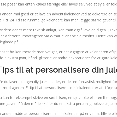
isse poser kan enten købes færdige eller laves selv ved at sy eller fold
n anden mulighed er at lave en adventskalender ved at dekorere en 
ra 1 til 24. I disse rummelige kalendere kan man lægge større gaver ell
or dem der er mere teknisk anlagt, kan man også lave en digital julek
ller videoer til modtageren via e-mail eller sociale medier. Dette ka
uleglæde på.
anset hvilken metode man vælger, er det vigtigste at kalenderen afspejl
ilføje ekstra pynt, bånd, glitter eller andre dekorationer for at gøre k
Tips til at personalisere din j
år du laver din egen diy julekalender, er det en fantastisk mulighed fo
or modtageren. Et tip til at personalisere din julekalender er at tilføje
u kan for eksempel skrive en sød hilsen, en sjov joke eller en lille opg
bne gaven. På den måde skaber du en ekstra personlig oplevelse, so
n anden måde at personalisere din julekalender på er ved at tilføje bill