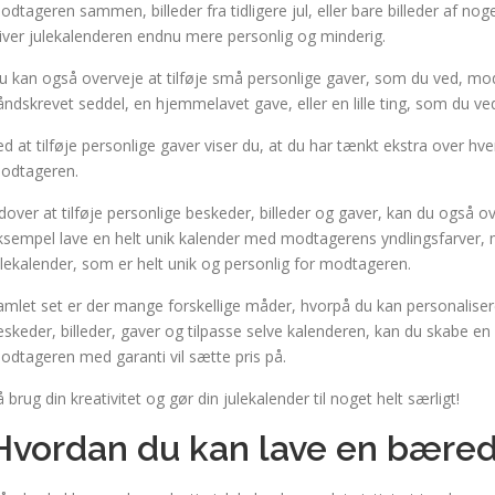
odtageren sammen, billeder fra tidligere jul, eller bare billeder af n
liver julekalenderen endnu mere personlig og minderig.
u kan også overveje at tilføje små personlige gaver, som du ved, modt
åndskrevet seddel, en hjemmelavet gave, eller en lille ting, som du ve
ed at tilføje personlige gaver viser du, at du har tænkt ekstra over hver
odtageren.
dover at tilføje personlige beskeder, billeder og gaver, kan du også ov
ksempel lave en helt unik kalender med modtagerens yndlingsfarver, 
ulekalender, som er helt unik og personlig for modtageren.
amlet set er der mange forskellige måder, hvorpå du kan personalisere 
eskeder, billeder, gaver og tilpasse selve kalenderen, kan du skabe e
odtageren med garanti vil sætte pris på.
å brug din kreativitet og gør din julekalender til noget helt særligt!
Hvordan du kan lave en bæred