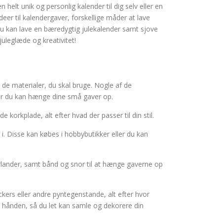
n helt unik og personlig kalender til dig selv eller en
deer til kalendergaver, forskellige måder at lave
n du kan lave en bæredygtig julekalender samt sjove
uleglæde og kreativitet!
å de materialer, du skal bruge. Nogle af de
or du kan hænge dine små gaver op.
orkplade, alt efter hvad der passer til din stil.
i. Disse kan købes i hobbybutikker eller du kan
irlander, samt bånd og snor til at hænge gaverne op
ckers eller andre pyntegenstande, alt efter hvor
å hånden, så du let kan samle og dekorere din