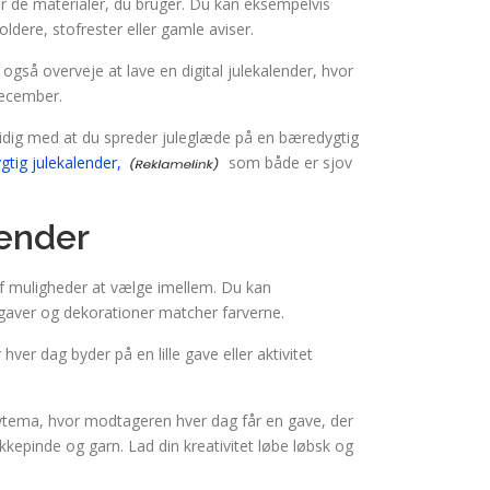
er de materialer, du bruger. Du kan eksempelvis
ldere, stofrester eller gamle aviser.
gså overveje at lave en digital julekalender, hvor
december.
dig med at du spreder juleglæde på en bæredygtig
gtig julekalender,
som både er sjov
lender
 af muligheder at vælge imellem. Du kan
gaver og dekorationer matcher farverne.
er dag byder på en lille gave eller aktivitet
ytema, hvor modtageren hver dag får en gave, der
ikkepinde og garn. Lad din kreativitet løbe løbsk og