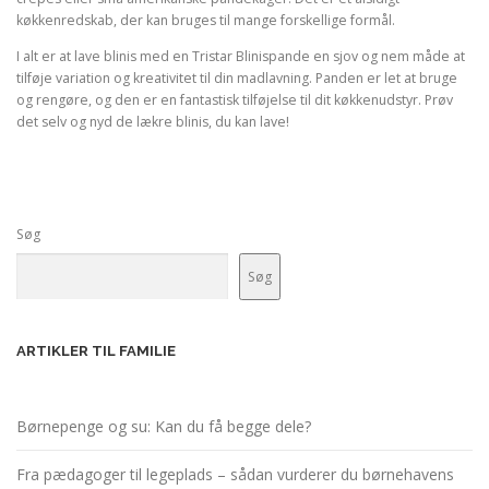
køkkenredskab, der kan bruges til mange forskellige formål.
I alt er at lave blinis med en Tristar Blinispande en sjov og nem måde at
tilføje variation og kreativitet til din madlavning. Panden er let at bruge
og rengøre, og den er en fantastisk tilføjelse til dit køkkenudstyr. Prøv
det selv og nyd de lækre blinis, du kan lave!
Søg
Søg
ARTIKLER TIL FAMILIE
Børnepenge og su: Kan du få begge dele?
Fra pædagoger til legeplads – sådan vurderer du børnehavens