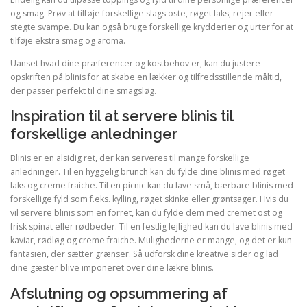
og smag. Prøv at tilføje forskellige slags oste, røget laks, rejer eller
stegte svampe. Du kan også bruge forskellige krydderier og urter for at
tilføje ekstra smag og aroma.
Uanset hvad dine præferencer og kostbehov er, kan du justere
opskriften på blinis for at skabe en lækker og tilfredsstillende måltid,
der passer perfekt til dine smagsløg.
Inspiration til at servere blinis til
forskellige anledninger
Blinis er en alsidig ret, der kan serveres til mange forskellige
anledninger. Til en hyggelig brunch kan du fylde dine blinis med røget
laks og creme fraiche. Til en picnic kan du lave små, bærbare blinis med
forskellige fyld som f.eks. kylling, røget skinke eller grøntsager. Hvis du
vil servere blinis som en forret, kan du fylde dem med cremet ost og
frisk spinat eller rødbeder. Til en festlig lejlighed kan du lave blinis med
kaviar, rødløg og creme fraiche. Mulighederne er mange, og det er kun
fantasien, der sætter grænser. Så udforsk dine kreative sider og lad
dine gæster blive imponeret over dine lækre blinis.
Afslutning og opsummering af