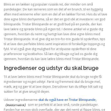
Blinis er en lækker og populær russisk ret, der minder om små
pandekager. De kan serveres som en del af en brunch, til en hyggelig
aften med vennerne eller som en del af en lækker forret. Hvis du vil lave
dine egne blinis derhjemme, så er det en god idé at investere i en god
blinispande. Tristar Blinispande er et godt bud på en pande, der kan
lave lækre og sprøde blinis på ingen tid. I denne artikel vil vi guide dig
igennem, hvordan du nemt og hurtigt kan lave dine egne blinis med
Tristar Blinispande. Vi vil give dig en trin-for-trin guide til opskriften, tips
til at lave den perfekte blinis samt inspiration til forskellige toppings og
fyld. Vi vil også give dig mulighed for at tilpasse opskriften til dine
præferencer og kostbehov. Så læn dig tilbage og lad os guide dig
igennem, hvordan du kan lave lækre blinis med Tristar Blinispande.
Ingredienser og udstyr du skal bruge
Til at lave lækre blinis med Tristar Blinispande skal du bruge nogle få
ingredienser og noget udstyr. Først og fremmest skal du bruge mel,
mælk, æg og gær til at lave dejen. Derudover kan du tilføje lidt salt og
sukker for at give smag til dejen.
Udover ingredienserne
skal du også have en Tristar Blinispande,
som er perfekt til at lave små, runde pandekager.
Panden har en non-stick overflade, der gør det nemt at flippe blinis, og