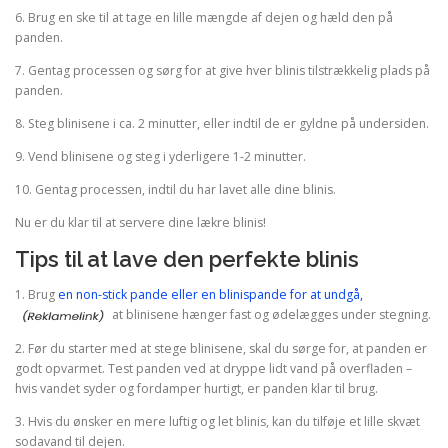
6. Brug en ske til at tage en lille mængde af dejen og hæld den på
panden.
7. Gentag processen og sørg for at give hver blinis tilstrækkelig plads på
panden.
8. Steg blinisene i ca. 2 minutter, eller indtil de er gyldne på undersiden.
9. Vend blinisene og steg i yderligere 1-2 minutter.
10. Gentag processen, indtil du har lavet alle dine blinis.
Nu er du klar til at servere dine lækre blinis!
Tips til at lave den perfekte blinis
1. Brug
en non-stick pande eller en blinispande for at undgå,
at blinisene hænger fast og ødelægges under stegning.
2. Før du starter med at stege blinisene, skal du sørge for, at panden er
godt opvarmet. Test panden ved at dryppe lidt vand på overfladen –
hvis vandet syder og fordamper hurtigt, er panden klar til brug.
3. Hvis du ønsker en mere luftig og let blinis, kan du tilføje et lille skvæt
sodavand til dejen.