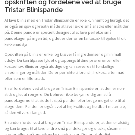
opskriften og fordelene ved at bruge
Tristar Blinispande
At lave blinis med en Tristar Blinispande er ikke kun nemt og hurtigt, det
er også en sjov og kreativ måde at lave lækre små snacks eller måltider
på. Denne pande er specielt designet til at lave perfekte små
pandekager på ingen tid, og det er derfor en fantastisk tilføjelse til dit
køkkenudstyr.
Opskriften på blinis er enkel og kræver få ingredienser og minimalt
udstyr. Du kan tilpasse fyldet og toppings til dine præferencer eller
kostbehov. Blinis er også alsidige og kan serveres til forskellige
anledninger og måltider. De er perfekte til brunch, frokost, aftenmad
eller som en lille snack.
En af fordelene ved at bruge en Tristar Blinispande er, at den er non-
stick og let at rengøre. Du behøver ikke bekymre dig om at få
pandekagerne til at sidde fast på panden eller bruge meget olie til at
stege dem. Panden er også lavet af høj kvalitet og holdbart materiale,
så den vil vare i lang tid.
En anden fordel ved at bruge en Tristar Blinispande er, at den er alsidig
og kan bruges til at lave andre små pandekager og snacks, såsom mini-
crepes eller små amerikanske pandekager. Det er et alsidigt