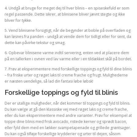
4. Undgå at bruge for meget dej til hver blinis – en spiseskefuld er som
regel passende. Dette sikrer, at blinisene bliver jævnt stegte og ikke
bliver for tykke.
5. Vend blinisene forsigtigt, når de begynder at boble på overfladen og
kan løsnes fra panden – undgå at vende dem for tidligt eller for sent, da
dette kan påvirke tekstur og smag.
6. Opbevar blinisene varme indtil servering, enten ved at placere dem
på en tallerken i ovnen ved lav varme eller i en tildækket skål på bordet.
7. Prøv at eksperimentere med forskellige toppings og fyld til dine blinis
– fra friske urter og røget laks til creme fraiche og frugt. Mulighederne
er næsten uendelige, så lad din fantasi løbe løbsk!
Forskellige toppings og fyld til blinis
Der er utallige muligheder, når det kommer til toppings og fyld til blinis.
Du kan vælge at gå den klassiske vej med røget laks og creme fraiche,
eller du kan eksperimentere med andre varianter. Prøv for eksempel at
toppe dine blinis med frisk avocado, ristede kerner og sprødt bacon,
eller fyld dem med en lækker svampetapenade og grillede grøntsager.
Du kan også tilføje forskellige krydderier og urter til dejen, såsom