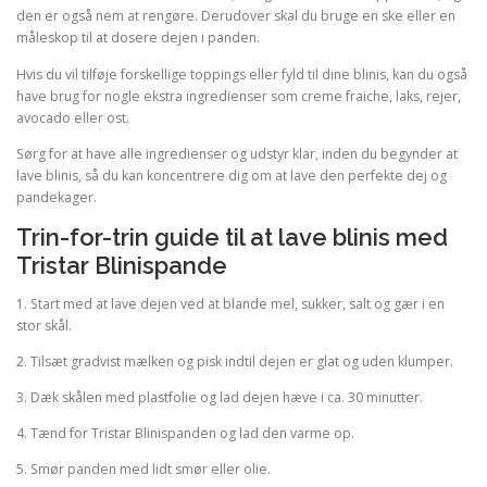
den er også nem at rengøre. Derudover skal du bruge en ske eller en
måleskop til at dosere dejen i panden.
Hvis du vil tilføje forskellige toppings eller fyld til dine blinis, kan du også
have brug for nogle ekstra ingredienser som creme fraiche, laks, rejer,
avocado eller ost.
Sørg for at have alle ingredienser og udstyr klar, inden du begynder at
lave blinis, så du kan koncentrere dig om at lave den perfekte dej og
pandekager.
Trin-for-trin guide til at lave blinis med
Tristar Blinispande
1. Start med at lave dejen ved at blande mel, sukker, salt og gær i en
stor skål.
2. Tilsæt gradvist mælken og pisk indtil dejen er glat og uden klumper.
3. Dæk skålen med plastfolie og lad dejen hæve i ca. 30 minutter.
4. Tænd for Tristar Blinispanden og lad den varme op.
5. Smør panden med lidt smør eller olie.