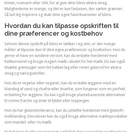
timian, rosmarin eller chili, for at give dine blinis ekstra smag.
Mulighederne er mange, og det er kun fantasien, der sætter grænser.
Så lad dig inspirere og skab dine egne favoritvarianter af blinis.
Hvordan du kan tilpasse opskriften til
dine præferencer og kostbehov
Selvom denne opskrift på blinis er lækker i sig selv, er der mange
måder at tilpasse den til dine egne præferencer og kostbehov. Hvis du
gerne vil have en sundere version, kan du erstatte hvedemel med
fuldkornsmel og bruge magert mælk i stedet for hel mælk. Du kan også
tilsætte grøntsager som fint hakket løg eller reven gulerod for ekstra
smag og næringsstoffer.
Hvis du er vegetar eller veganer, kan du erstatte æggene med en
blanding af vand og chiafrø eller linsefrø, som fungerer som en perfekt
erstatning for æggene. Du kan også bruge plantebaserede alternativer
til creme fraiche og smør til fyldet eller toppingen.
Hvis du har glutenintolerance, kan du udskifte hvedemel med glutenfri
melblanding. Derudover kan du også bruge alternative mælkeprodukter
som mandel- eller ris-mælk.
Endelig kan du tilpasse toppings og fyld til dine personlige præferencer