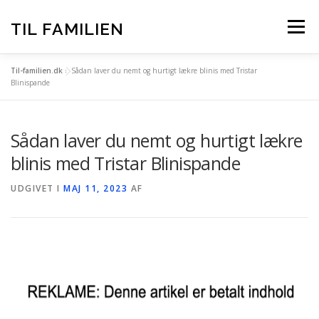
Spring
til
TIL FAMILIEN
Menu
indhold
Til-familien.dk
»
Sådan laver du nemt og hurtigt lækre blinis med Tristar
FORSIDE
ALLE INDLÆG
Blinispande
Sådan laver du nemt og hurtigt lækre
TIL-FAMILIEN.DK – BAG OM
blinis med Tristar Blinispande
UDGIVET I
MAJ 11, 2023
AF