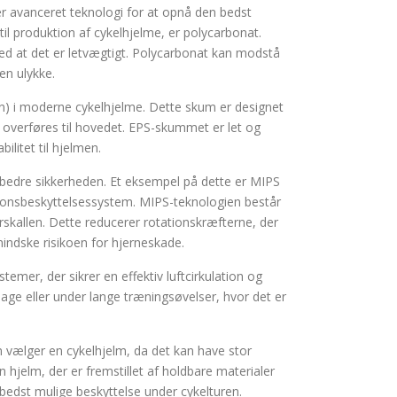
er avanceret teknologi for at opnå den bedst
til produktion af cykelhjelme, er polycarbonat.
med at det er letvægtigt. Polycarbonat kan modstå
en ulykke.
) i moderne cykelhjelme. Dette skum er designet
r overføres til hovedet. EPS-skummet er let og
litet til hjelmen.
orbedre sikkerheden. Et eksempel på dette er MIPS
ationsbeskyttelsessystem. MIPS-teknologien består
skallen. Dette reducerer rotationskræfterne, der
 mindske risikoen for hjerneskade.
mer, der sikrer en effektiv luftcirkulation og
dage eller under lange træningsøvelser, hvor det er
 vælger en cykelhjelm, da det kan have stor
hjelm, der er fremstillet af holdbare materialer
edst mulige beskyttelse under cykelturen.