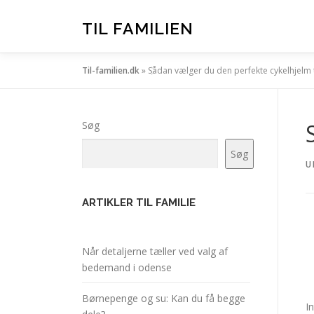
Spring
til
TIL FAMILIEN
indhold
Til-familien.dk
»
Sådan vælger du den perfekte cykelhjelm t
Søg
Søg
U
ARTIKLER TIL FAMILIE
Når detaljerne tæller ved valg af
bedemand i odense
Børnepenge og su: Kan du få begge
I