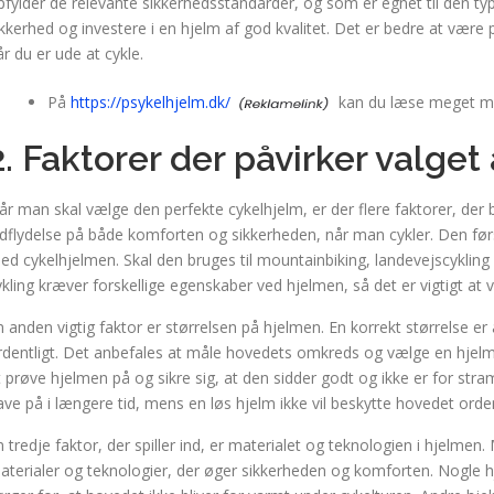
pfylder de relevante sikkerhedsstandarder, og som er egnet til den type
ikkerhed og investere i en hjelm af god kvalitet. Det er bedre at være 
år du er ude at cykle.
På
https://psykelhjelm.dk/
kan du læse meget me
2. Faktorer der påvirker valget
år man skal vælge den perfekte cykelhjelm, er der flere faktorer, der 
ndflydelse på både komforten og sikkerheden, når man cykler. Den førs
ed cykelhjelmen. Skal den bruges til mountainbiking, landevejscykling 
ykling kræver forskellige egenskaber ved hjelmen, så det er vigtigt at 
n anden vigtig faktor er størrelsen på hjelmen. En korrekt størrelse e
rdentligt. Det anbefales at måle hovedets omkreds og vælge en hjelm, 
t prøve hjelmen på og sikre sig, at den sidder godt og ikke er for stra
ave på i længere tid, mens en løs hjelm ikke vil beskytte hovedet ordent
n tredje faktor, der spiller ind, er materialet og teknologien i hjelme
aterialer og teknologier, der øger sikkerheden og komforten. Nogle h