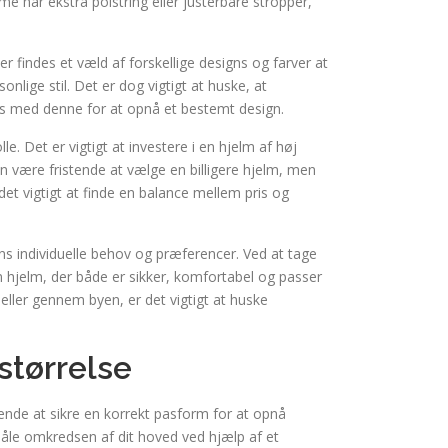
me har ekstra polstring eller justerbare stropper,
er findes et væld af forskellige designs og farver at
onlige stil. Det er dog vigtigt at huske, at
is med denne for at opnå et bestemt design.
le. Det er vigtigt at investere i en hjelm af høj
kan være fristende at vælge en billigere hjelm, men
t vigtigt at finde en balance mellem pris og
 ens individuelle behov og præferencer. Ved at tage
 hjelm, der både er sikker, komfortabel og passer
 eller gennem byen, er det vigtigt at huske
størrelse
rende at sikre en korrekt pasform for at opnå
måle omkredsen af dit hoved ved hjælp af et