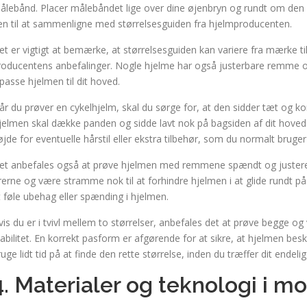
ålebånd. Placer målebåndet lige over dine øjenbryn og rundt om den 
en til at sammenligne med størrelsesguiden fra hjelmproducenten.
et er vigtigt at bemærke, at størrelsesguiden kan variere fra mærke t
roducentens anbefalinger. Nogle hjelme har også justerbare remme o
ilpasse hjelmen til dit hoved.
år du prøver en cykelhjelm, skal du sørge for, at den sidder tæt og k
jelmen skal dække panden og sidde lavt nok på bagsiden af ​​dit hoved
øjde for eventuelle hårstil eller ekstra tilbehør, som du normalt brug
et anbefales også at prøve hjelmen med remmene spændt og justere
rerne og være stramme nok til at forhindre hjelmen i at glide rundt 
t føle ubehag eller spænding i hjelmen.
vis du er i tvivl mellem to størrelser, anbefales det at prøve begge 
tabilitet. En korrekt pasform er afgørende for at sikre, at hjelmen besky
ruge lidt tid på at finde den rette størrelse, inden du træffer dit endelig
4. Materialer og teknologi i 