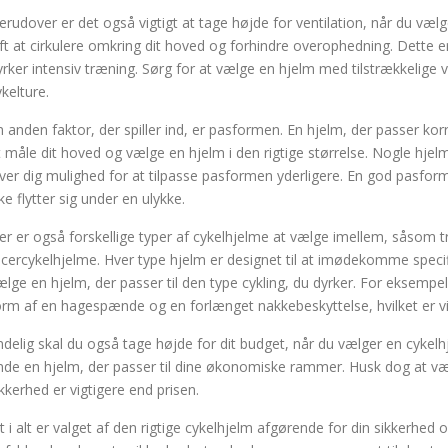
erudover er det også vigtigt at tage højde for ventilation, når du vælge
uft at cirkulere omkring dit hoved og forhindre overophedning. Dette er 
yrker intensiv træning. Sørg for at vælge en hjelm med tilstrækkelige 
ykelture.
n anden faktor, der spiller ind, er pasformen. En hjelm, der passer korre
t måle dit hoved og vælge en hjelm i den rigtige størrelse. Nogle hj
iver dig mulighed for at tilpasse pasformen yderligere. En god pasform 
ke flytter sig under en ulykke.
er er også forskellige typer af cykelhjelme at vælge imellem, såsom 
acercykelhjelme. Hver type hjelm er designet til at imødekomme specifi
ælge en hjelm, der passer til den type cykling, du dyrker. For eksempe
orm af en hagespænde og en forlænget nakkebeskyttelse, hvilket er vig
ndelig skal du også tage højde for dit budget, når du vælger en cykelhj
inde en hjelm, der passer til dine økonomiske rammer. Husk dog at væl
ikkerhed er vigtigere end prisen.
lt i alt er valget af den rigtige cykelhjelm afgørende for din sikkerhed