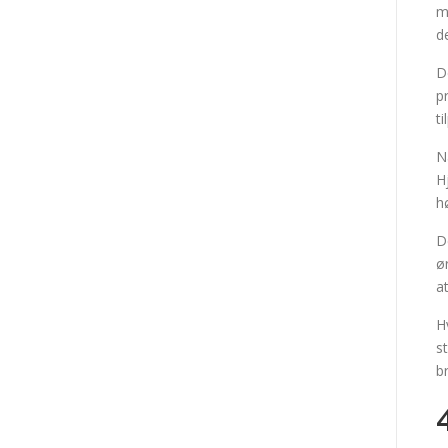
m
d
D
p
t
N
H
h
D
ø
a
H
s
b