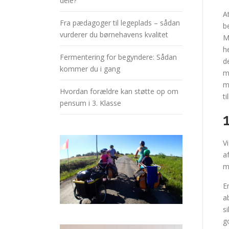
dele?
A
Fra pædagoger til legeplads – sådan
b
vurderer du børnehavens kvalitet
M
h
Fermentering for begyndere: Sådan
d
kommer du i gang
m
m
Hvordan forældre kan støtte op om
t
pensum i 3. Klasse
V
a
m
E
a
s
g