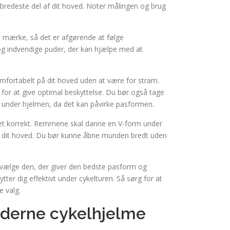
bredeste del af dit hoved. Noter målingen og brug
il mærke, så det er afgørende at følge
g indvendige puder, der kan hjælpe med at
omfortabelt på dit hoved uden at være for stram.
 for at give optimal beskyttelse. Du bør også tage
er under hjelmen, da det kan påvirke pasformen.
t korrekt. Remmene skal danne en V-form under
på dit hoved. Du bør kunne åbne munden bredt uden
og vælge den, der giver den bedste pasform og
tter dig effektivt under cykelturen. Så sørg for at
e valg.
moderne cykelhjelme