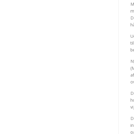
M
m
D
h
U
t
b
N
(
a
o
D
h
v
D
i
o