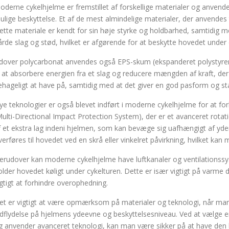
oderne cykelhjelme er fremstillet af forskellige materialer og anvend
ulige beskyttelse. Et af de mest almindelige materialer, der anvendes 
ette materiale er kendt for sin høje styrke og holdbarhed, samtidig 
årde slag og stød, hvilket er afgørende for at beskytte hovedet under 
dover polycarbonat anvendes også EPS-skum (ekspanderet polystyren
il at absorbere energien fra et slag og reducere mængden af kraft, de
ehageligt at have på, samtidig med at det giver en god pasform og stabi
ye teknologier er også blevet indført i moderne cykelhjelme for at f
Multi-Directional Impact Protection System), der er et avanceret rot
f et ekstra lag indeni hjelmen, som kan bevæge sig uafhængigt af yder
verføres til hovedet ved en skrå eller vinkelret påvirkning, hvilket kan
erudover kan moderne cykelhjelme have luftkanaler og ventilationssyste
older hovedet køligt under cykelturen. Dette er især vigtigt på varme 
igtigt at forhindre overophedning.
et er vigtigt at være opmærksom på materialer og teknologi, når man
ndflydelse på hjelmens ydeevne og beskyttelsesniveau. Ved at vælge en 
g anvender avanceret teknologi, kan man være sikker på at have den b