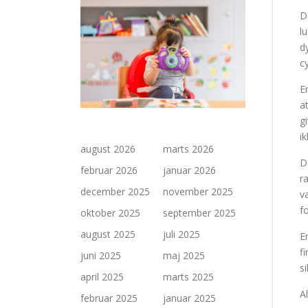
D
l
d
c
E
a
g
ik
august 2026
marts 2026
D
februar 2026
januar 2026
r
december 2025
november 2025
v
f
oktober 2025
september 2025
august 2025
juli 2025
E
f
juni 2025
maj 2025
s
april 2025
marts 2025
A
februar 2025
januar 2025