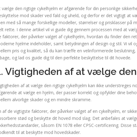
t vælge den rigtige cykelhjelm er afgørende for din personlige sikkerh
eskyttelse mod skader ved fald og uheld, og derfor er det vigtigt at væ
en med så mange forskellige modeller, størrelser og prisklasser på m
elt rette. I denne artikel vil vi guide dig gennem processen med at vælg
e faktorer, der påvirker valget af cykelhjelm, hvordan du finder den ret
oderne hjelme indeholder, samt betydningen af design og stil. Vi vil og
ellem pris og kvalitet, så du kan træffe en velinformerede beslutning,
ilbage, og lad os guide dig til den perfekte beskyttelse til dit hovede.
1. Vigtigheden af at vælge den
igtigheden af at vælge den rigtige cykelhjelm kan ikke understreges no
fgørende at vælge en hjelm, der passer korrekt og opfylder dine beho
ellem alvorlige skader og en mindre skramme.
n af de vigtigste faktorer, der påvirker valget af en cykelhjelm, er sikk
bsorbere stød og beskytte dit hoved mod slag. Det anbefales at vælge
ikkerhedsstandarder, såsom EN 1078 eller CPSC-certificering. Disse sta
odkendt til at beskytte mod hovedskader.