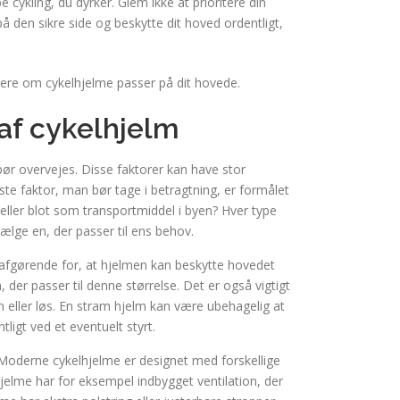
 cykling, du dyrker. Glem ikke at prioritere din
på den sikre side og beskytte dit hoved ordentligt,
re om cykelhjelme passer på dit hovede.
 af cykelhjelm
bør overvejes. Disse faktorer kan have stor
te faktor, man bør tage i betragtning, er formålet
eller blot som transportmiddel i byen? Hver type
vælge en, der passer til ens behov.
r afgørende for, at hjelmen kan beskytte hovedet
der passer til denne størrelse. Det er også vigtigt
m eller løs. En stram hjelm kan være ubehagelig at
ligt ved et eventuelt styrt.
n. Moderne cykelhjelme er designet med forskellige
jelme har for eksempel indbygget ventilation, der