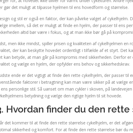
ørger for, at hovedet ikke bliver for varmt under cykelturen. Andre hjel
er gør det muligt at tilpasse hjelmen til ens hovedform og størrelse.
esign og stil er også en faktor, der kan påvirke valget af cykelhjelm. D
ælge imellem, så det er muligt at finde en hjelm, der passer til ens pers
ikkerheden altid bør være i fokus, og at man ikke bør gå på komprom
idst, men ikke mindst, spiller prisen og kvaliteten af cykelhjelmen en rol
valitet, der kan beskytte hovedet ordentligt i tilfælde af et styrt. Det 
et kan betyde, at man går på kompromis med sikkerheden. Derfor er de
valitet og vælge en hjelm, der opfylder ens behov og sikkerhedskrav.
 sidste ende er det vigtigt at finde den rette cykelhjelm, der passer til
venstående faktorer i betragtning kan man være sikker på at vælge en
il ens personlige stil. Så uanset om man cykler i skoven, på landevejen
ykelhjelmens betydning og vælge den rigtige hjelm til sit hovede.
3. Hvordan finder du den rette 
år det kommer til at finde den rette størrelse cykelhjelm, er det afgø
ptimal sikkerhed og komfort. For at finde den rette størrelse bør du 