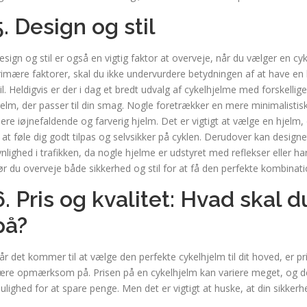
5. Design og stil
esign og stil er også en vigtig faktor at overveje, når du vælger en c
rimære faktorer, skal du ikke undervurdere betydningen af at have en h
til. Heldigvis er der i dag et bredt udvalg af cykelhjelme med forskelli
jelm, der passer til din smag. Nogle foretrækker en mere minimalistisk
ere iøjnefaldende og farverig hjelm. Det er vigtigt at vælge en hjelm,
il at føle dig godt tilpas og selvsikker på cyklen. Derudover kan desig
ynlighed i trafikken, da nogle hjelme er udstyret med reflekser eller h
ør du overveje både sikkerhed og stil for at få den perfekte kombinati
6. Pris og kvalitet: Hvad ska
på?
år det kommer til at vælge den perfekte cykelhjelm til dit hoved, er pr
ære opmærksom på. Prisen på en cykelhjelm kan variere meget, og det
ulighed for at spare penge. Men det er vigtigt at huske, at din sikkerhed