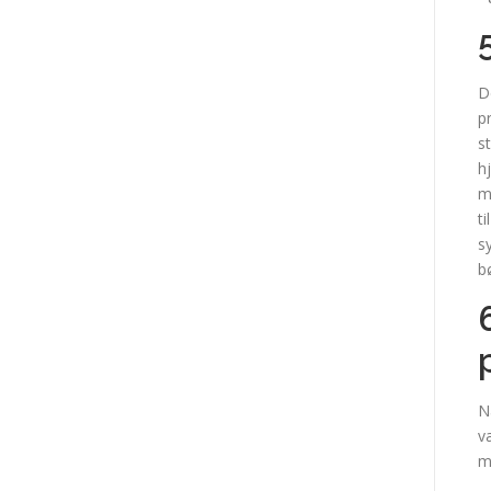
D
p
s
h
m
t
s
b
N
v
m