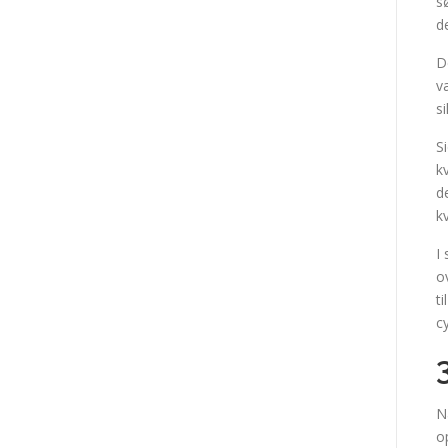
s
d
D
v
s
S
k
d
k
I
o
t
c
N
o