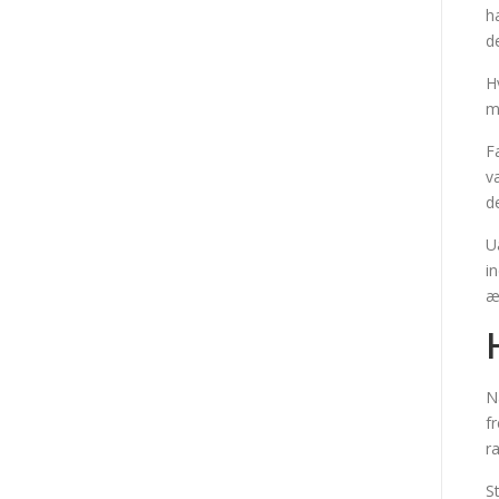
h
d
H
m
F
v
d
U
i
æ
N
f
r
S