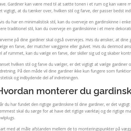
ave. Gardiner kan være med til at sætte tonen i et rum og kan være m
et vigtigt, at du tænker over, hvilken stil og farve, der passer bedst 
vis du har en minimalistisk stil, kan du overveje en gardinskinne i enk
ere traditionel stil, kan du overveje en gardinskinne i et mere dekorat
arverne på dine gardiner skal også overvejes. Hvis du ønsker, at dine 
ælge en farve, der matcher væggene eller gulvet. Hvis du derimod ønsk
el af rummet, kan du vælge en farve, der skiller sig ud og skaber kontr
anset hvilken stil og farve du vælger, er det vigtigt at vælge gardiner 
ndretning. På den måde vil dine gardiner ikke kun fungere som funkt
stetisk og indbydende del af indretningen.
Hvordan monterer du gardins
år du har fundet den rigtige gardinskine til dine gardiner, er det vigti
remmest skal du sørge for at have det rigtige værktøj og de rigtige m
awlplugs.
tart med at måle afstanden mellem de to monteringspunkter på vægg