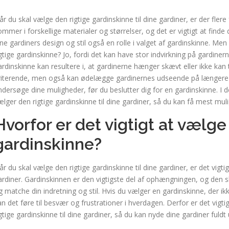
år du skal vælge den rigtige gardinskinne til dine gardiner, er der flere
ommer i forskellige materialer og størrelser, og det er vigtigt at finde 
ine gardiners design og stil også en rolle i valget af gardinskinne. Men
igtige gardinskinne? Jo, fordi det kan have stor indvirkning på gardinern
ardinskinne kan resultere i, at gardinerne hænger skævt eller ikke kan t
rriterende, men også kan ødelægge gardinernes udseende på længere sigt
ndersøge dine muligheder, før du beslutter dig for en gardinskinne. I d
ælger den rigtige gardinskinne til dine gardiner, så du kan få mest mul
Hvorfor er det vigtigt at vælge
gardinskinne?
år du skal vælge den rigtige gardinskinne til dine gardiner, er det vig
ardiner. Gardinskinnen er den vigtigste del af ophængningen, og den s
g matche din indretning og stil. Hvis du vælger en gardinskinne, der ikke
an det føre til besvær og frustrationer i hverdagen. Derfor er det vigtig
igtige gardinskinne til dine gardiner, så du kan nyde dine gardiner fuldt 