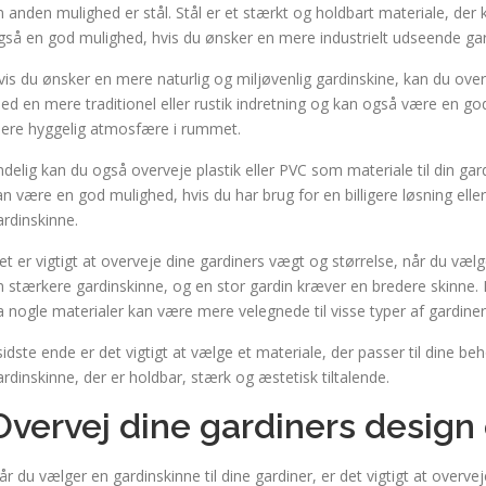
n anden mulighed er stål. Stål er et stærkt og holdbart materiale, de
gså en god mulighed, hvis du ønsker en mere industrielt udseende gar
vis du ønsker en mere naturlig og miljøvenlig gardinskine, kan du overv
ed en mere traditionel eller rustik indretning og kan også være en g
ere hyggelig atmosfære i rummet.
ndelig kan du også overveje plastik eller PVC som materiale til din gar
an være en god mulighed, hvis du har brug for en billigere løsning el
ardinskinne.
et er vigtigt at overveje dine gardiners vægt og størrelse, når du væl
n stærkere gardinskinne, og en stor gardin kræver en bredere skinne. 
a nogle materialer kan være mere velegnede til visse typer af gardine
 sidste ende er det vigtigt at vælge et materiale, der passer til dine b
ardinskinne, der er holdbar, stærk og æstetisk tiltalende.
Overvej dine gardiners design 
år du vælger en gardinskinne til dine gardiner, er det vigtigt at overvej