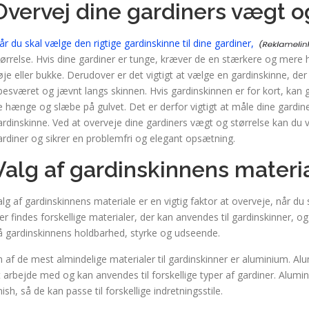
Overvej dine gardiners vægt o
år du skal vælge den rigtige gardinskinne til dine gardiner,
tørrelse. Hvis dine gardiner er tunge, kræver de en stærkere og mere
øje eller bukke. Derudover er det vigtigt at vælge en gardinskinne, der 
besværet og jævnt langs skinnen. Hvis gardinskinnen er for kort, kan g
e hænge og slæbe på gulvet. Det er derfor vigtigt at måle dine gardin
ardinskinne. Ved at overveje dine gardiners vægt og størrelse kan du v
ardiner og sikrer en problemfri og elegant opsætning.
Valg af gardinskinnens materi
alg af gardinskinnens materiale er en vigtig faktor at overveje, når du s
er findes forskellige materialer, der kan anvendes til gardinskinner, og
å gardinskinnens holdbarhed, styrke og udseende.
n af de mest almindelige materialer til gardinskinner er aluminium. Al
t arbejde med og kan anvendes til forskellige typer af gardiner. Alumin
nish, så de kan passe til forskellige indretningsstile.