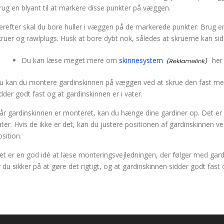
rug en blyant til at markere disse punkter på væggen.
erefter skal du bore huller i væggen på de markerede punkter. Brug en
kruer og rawlplugs. Husk at bore dybt nok, således at skruerne kan si
Du kan læse meget mere om
skinnesystem
her
u kan du montere gardinskinnen på væggen ved at skrue den fast med
idder godt fast og at gardinskinnen er i vater.
år gardinskinnen er monteret, kan du hænge dine gardiner op. Det er v
ater. Hvis de ikke er det, kan du justere positionen af gardinskinnen v
osition.
et er en god idé at læse monteringsvejledningen, der følger med gard
r du sikker på at gøre det rigtigt, og at gardinskinnen sidder godt fast o