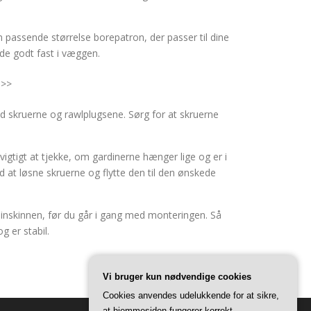
 passende størrelse borepatron, der passer til dine
dde godt fast i væggen.
 >>
 skruerne og rawlplugsene. Sørg for at skruerne
igtigt at tjekke, om gardinerne hænger lige og er i
ed at løsne skruerne og flytte den til den ønskede
inskinnen, før du går i gang med monteringen. Så
g er stabil.
Vi bruger kun nødvendige cookies
Cookies anvendes udelukkende for at sikre,
at hjemmesiden fungerer korrekt.