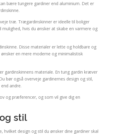
r kan bære tungere gardiner end aluminium. Det er
dinskinne.
eje træ. Trægardinskinner er ideelle til boliger
od mulighed, hvis du ønsker at skabe en varmere og
dinskinne. Disse materialer er lette og holdbare og
ler ønsker en mere moderne og minimalistisk
ger gardinskinnens materiale. En tung gardin kræver
Du bør også overveje gardinernes design og stil,
r end andre.
ehov og præferencer, og som vil give dig en
og stil
e, hvilket design og stil du ønsker dine gardiner skal