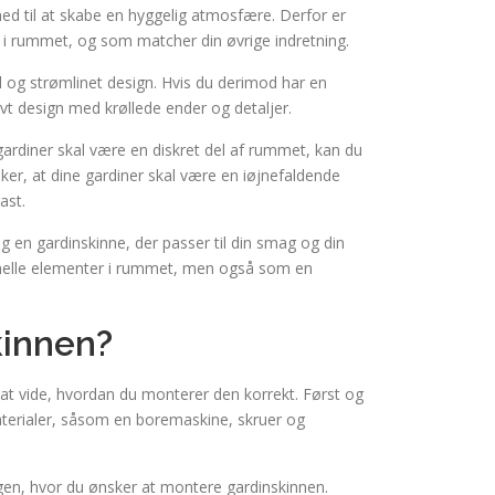
ed til at skabe en hyggelig atmosfære. Derfor er
ind i rummet, og som matcher din øvrige indretning.
el og strømlinet design. Hvis du derimod har en
ivt design med krøllede ender og detaljer.
gardiner skal være en diskret del af rummet, kan du
er, at dine gardiner skal være en iøjnefaldende
ast.
og en gardinskinne, der passer til din smag og din
ionelle elementer i rummet, men også som en
kinnen?
gt at vide, hvordan du monterer den korrekt. Først og
aterialer, såsom en boremaskine, skruer og
en, hvor du ønsker at montere gardinskinnen.