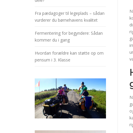
dele?
N
Fra pædagoger til legeplads – sådan
k
vurderer du børnehavens kvalitet
d
r
Fermentering for begyndere: Sådan
g
kommer du i gang
i
u
Hvordan forældre kan støtte op om
v
pensum i 3. Klasse
N
g
o
k
r