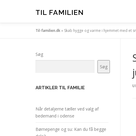
Spring
til
TIL FAMILIEN
indhold
Til-familien.dk
»
Skab hygge og varme i hjemmet med et s
Søg
Søg
U
ARTIKLER TIL FAMILIE
Når detaljerne tæller ved valg af
bedemand i odense
Børnepenge og su: Kan du få begge