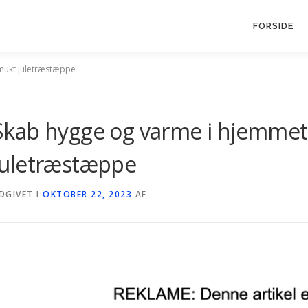
FORSIDE
mukt juletræstæppe
Skab hygge og varme i hjemme
juletræstæppe
DGIVET I
OKTOBER 22, 2023
AF