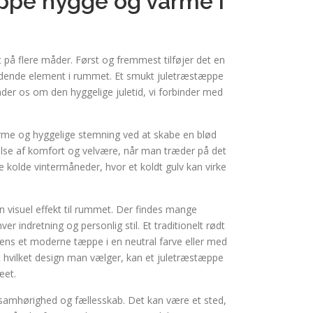
ppe hygge og varme i
på flere måder. Først og fremmest tilføjer det en
efaldende element i rummet. Et smukt juletræstæppe
nder os om den hyggelige juletid, vi forbinder med
arme og hyggelige stemning ved at skabe en blød
lse af komfort og velvære, når man træder på det
e kolde vintermåneder, hvor et koldt gulv kan virke
n visuel effekt til rummet. Der findes mange
er indretning og personlig stil. Et traditionelt rødt
ens et moderne tæppe i en neutral farve eller med
t hvilket design man vælger, kan et juletræstæppe
æet.
 samhørighed og fællesskab. Det kan være et sted,