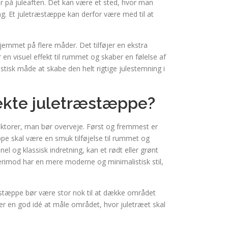
er på juleaften. Det kan være et sted, hvor man
. Et juletræstæppe kan derfor være med til at
jemmet på flere måder. Det tilføjer en ekstra
 en visuel effekt til rummet og skaber en følelse af
tisk måde at skabe den helt rigtige julestemning i
ekte juletræstæppe?
faktorer, man bør overveje. Først og fremmest er
ppe skal være en smuk tilføjelse til rummet og
l og klassisk indretning, kan et rødt eller grønt
imod har en mere moderne og minimalistisk stil,
træstæppe bør være stor nok til at dække området
 en god idé at måle området, hvor juletræet skal