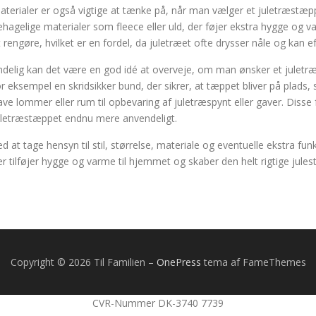
aterialer er også vigtige at tænke på, når man vælger et juletræstæp
ehagelige materialer som fleece eller uld, der føjer ekstra hygge og
t rengøre, hvilket er en fordel, da juletræet ofte drysser nåle og kan ef
ndelig kan det være en god idé at overveje, om man ønsker et julet
or eksempel en skridsikker bund, der sikrer, at tæppet bliver på plads
ave lommer eller rum til opbevaring af juletræspynt eller gaver. Disse
uletræstæppet endnu mere anvendeligt.
ed at tage hensyn til stil, størrelse, materiale og eventuelle ekstra f
er tilføjer hygge og varme til hjemmet og skaber den helt rigtige jule
Copyright © 2026 Til Familien
–
OnePress
tema af FameThemes
CVR-Nummer DK-3740 7739