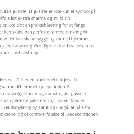
 smukke juletræ. Et juletræ er ikke kun et symbol på
føje lidt ekstra charme og stil til din
r ikke blot en praktisk løsning for at fange
 der kan skabe den perfekte ramme omkring dit
hvordan det kan skabe hygge og varme i hjemmet,
leudsmykning. Gør dig klar til at blive inspireret
 smukt juletræstæppe.
æet. Det er en traditionel tilføjelse til
 varme til hjemmet i juleperioden. Et
s i forskellige farver og mønstre, der passer til
kabe den perfekte julestemning i stuen. Med et
leudsmykning og samtidig undgå, at nåle fra
nktionel og dekorativ tilføjelse til juledekorationen