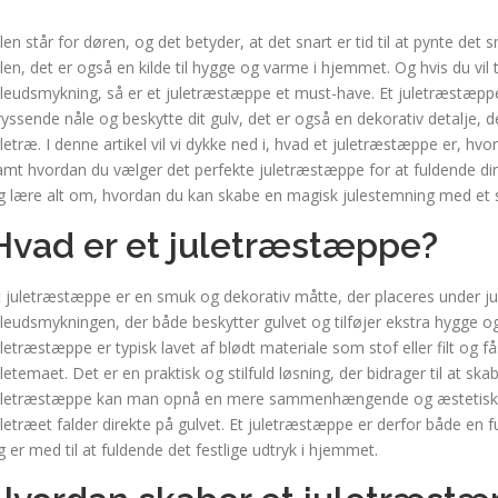
ulen står for døren, og det betyder, at det snart er tid til at pynte det
ulen, det er også en kilde til hygge og varme i hjemmet. Og hvis du vil til
uleudsmykning, så er et juletræstæppe et must-have. Et juletræstæppe e
ryssende nåle og beskytte dit gulv, det er også en dekorativ detalje,
uletræ. I denne artikel vil vi dykke ned i, hvad et juletræstæppe er, 
amt hvordan du vælger det perfekte juletræstæppe for at fuldende din ju
g lære alt om, hvordan du kan skabe en magisk julestemning med et
Hvad er et juletræstæppe?
t juletræstæppe er en smuk og dekorativ måtte, der placeres under juletr
uleudsmykningen, der både beskytter gulvet og tilføjer ekstra hygge og
uletræstæppe er typisk lavet af blødt materiale som stof eller filt og få
uletemaet. Det er en praktisk og stilfuld løsning, der bidrager til at s
uletræstæppe kan man opnå en mere sammenhængende og æstetisk ju
uletræet falder direkte på gulvet. Et juletræstæppe er derfor både en fu
g er med til at fuldende det festlige udtryk i hjemmet.