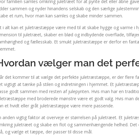
vor familien samles omkring juletræet for at pynte det eller åbne gav
idder sammen og nyder hinandens selskab og den særlige julestemning
kabe et rum, hvor man kan samles og skabe minder sammen.
lt i alt kan et juletræstæppe være med til at skabe hygge og varme i h
imension til juletræet, skaber en blød og indbydende overflade, tilføjer
amhørighed og fællesskab. Et smukt juletræstæppe er derfor en fantas
jemmet.
Hvordan vælger man det perf
år det kommer til at vælge det perfekte juletræstæppe, er der flere 
et vigtigt at tænke på stilen og indretningen i hjemmet. Et juletræstæ
asse godt sammen med resten af julepynten. Hvis man har en traditione
uletræstæppe med broderede mønstre være et godt valg. Hvis man der
an et hvidt eller gråt juletræstæppe være mere passende.
n anden vigtig faktor at overveje er størrelsen på juletræet. Et jule
mkring juletræet og skabe en flot og sammenhængende helhed. Det er
tå, og vælge et tæppe, der passer til disse mål.