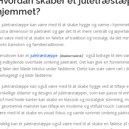
Hvordan skaber et juletræstæ
hjemmet?
t juletræstæppe kan være med til at skabe hygge og varme i hjemmet 
kstra dimension til juletræet og gør det til et mere centralt og iøjn
an være med til at skabe en følelse af tradition og nostalgi, da det mi
ores barndom og familietraditioner.
erudover kan et
juletræstæppe
også bidrage til den v
g indbydende overflade omkring juletræet. Det kan give en fornemme
g føler den bløde tekstur under fødderne. Dette kan især være rart i d
behageligt og kilde fødderne.
t juletræstæppe kan også være med til at skabe hygge ved at tilføje e
orskellige stilarter og designs af juletræstæpper, som kan passe til enhv
tof med hvide kanter kan skabe en klassisk og nostalgisk stemning, m
t geometrisk mønster kan tilføje en moderne og stilfuld touch. Uanse
ære med til at skabe en visuel fokus og samle rummet omkring juletr
ndelig kan et juletræstæppe også være med til at skabe en følelse af