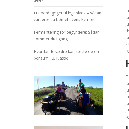
dele?
J
Fra pædagoger til legeplads – sådan
j
vurderer du børnehavens kvalitet
j
d
Fermentering for begyndere: Sådan
j
kommer du i gang
s
o
Hvordan forældre kan støtte op om
pensum i 3. Klasse
E
j
j
j
j
j
o