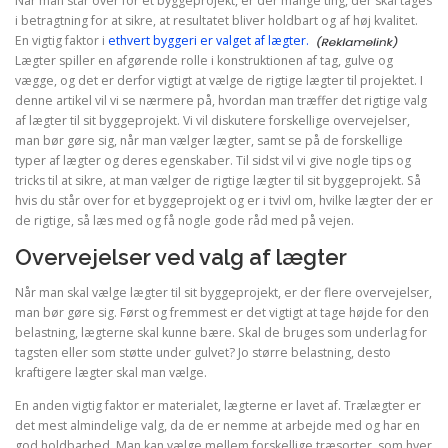
Når man står over for et byggeprojekt, er der mange ting, der skal tages
i betragtning for at sikre, at resultatet bliver holdbart og af høj kvalitet.
En vigtig faktor i
ethvert byggeri er valget af lægter.
Lægter spiller en afgørende rolle i konstruktionen af tag, gulve og
vægge, og det er derfor vigtigt at vælge de rigtige lægter til projektet. I
denne artikel vil vi se nærmere på, hvordan man træffer det rigtige valg
af lægter til sit byggeprojekt. Vi vil diskutere forskellige overvejelser,
man bør gøre sig, når man vælger lægter, samt se på de forskellige
typer af lægter og deres egenskaber. Til sidst vil vi give nogle tips og
tricks til at sikre, at man vælger de rigtige lægter til sit byggeprojekt. Så
hvis du står over for et byggeprojekt og er i tvivl om, hvilke lægter der er
de rigtige, så læs med og få nogle gode råd med på vejen.
Overvejelser ved valg af lægter
Når man skal vælge lægter til sit byggeprojekt, er der flere overvejelser,
man bør gøre sig. Først og fremmest er det vigtigt at tage højde for den
belastning, lægterne skal kunne bære. Skal de bruges som underlag for
tagsten eller som støtte under gulvet? Jo større belastning, desto
kraftigere lægter skal man vælge.
En anden vigtig faktor er materialet, lægterne er lavet af. Trælægter er
det mest almindelige valg, da de er nemme at arbejde med og har en
god holdbarhed. Man kan vælge mellem forskellige træsorter, som hver