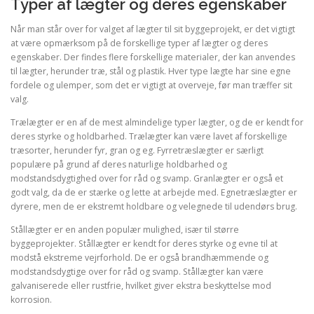
Typer af lægter og deres egenskaber
Når man står over for valget af lægter til sit byggeprojekt, er det vigtigt
at være opmærksom på de forskellige typer af lægter og deres
egenskaber. Der findes flere forskellige materialer, der kan anvendes
til lægter, herunder træ, stål og plastik. Hver type lægte har sine egne
fordele og ulemper, som det er vigtigt at overveje, før man træffer sit
valg.
Trælægter er en af de mest almindelige typer lægter, og de er kendt for
deres styrke og holdbarhed. Trælægter kan være lavet af forskellige
træsorter, herunder fyr, gran og eg. Fyrretræslægter er særligt
populære på grund af deres naturlige holdbarhed og
modstandsdygtighed over for råd og svamp. Granlægter er også et
godt valg, da de er stærke og lette at arbejde med. Egnetræslægter er
dyrere, men de er ekstremt holdbare og velegnede til udendørs brug.
Stållægter er en anden populær mulighed, især til større
byggeprojekter. Stållægter er kendt for deres styrke og evne til at
modstå ekstreme vejrforhold. De er også brandhæmmende og
modstandsdygtige over for råd og svamp. Stållægter kan være
galvaniserede eller rustfrie, hvilket giver ekstra beskyttelse mod
korrosion.