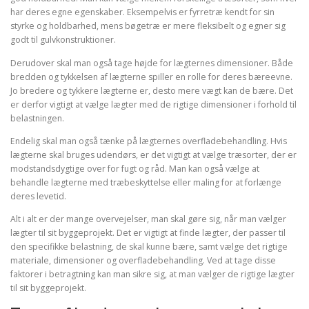
har deres egne egenskaber. Eksempelvis er fyrretræ kendt for sin
styrke og holdbarhed, mens bøgetræ er mere fleksibelt og egner sig
godt til gulvkonstruktioner.
Derudover skal man også tage højde for lægternes dimensioner. Både
bredden og tykkelsen af lægterne spiller en rolle for deres bæreevne.
Jo bredere og tykkere lægterne er, desto mere vægt kan de bære. Det
er derfor vigtigt at vælge lægter med de rigtige dimensioner i forhold til
belastningen.
Endelig skal man også tænke på lægternes overfladebehandling. Hvis
lægterne skal bruges udendørs, er det vigtigt at vælge træsorter, der er
modstandsdygtige over for fugt og råd. Man kan også vælge at
behandle lægterne med træbeskyttelse eller maling for at forlænge
deres levetid.
Alt i alt er der mange overvejelser, man skal gøre sig, når man vælger
lægter til sit byggeprojekt. Det er vigtigt at finde lægter, der passer til
den specifikke belastning, de skal kunne bære, samt vælge det rigtige
materiale, dimensioner og overfladebehandling. Ved at tage disse
faktorer i betragtning kan man sikre sig, at man vælger de rigtige lægter
til sit byggeprojekt.