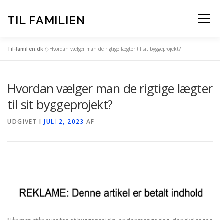
Spring
til
TIL FAMILIEN
Menu
indhold
Til-familien.dk
»
Hvordan vælger man de rigtige lægter til sit byggeprojekt?
FORSIDE
ALLE INDLÆG
Hvordan vælger man de rigtige lægter
TIL-FAMILIEN.DK – BAG OM
til sit byggeprojekt?
UDGIVET I
JULI 2, 2023
AF