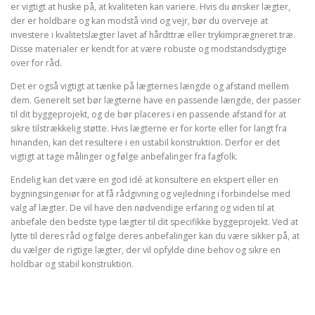
er vigtigt at huske på, at kvaliteten kan variere. Hvis du ønsker lægter,
der er holdbare og kan modstå vind og vejr, bør du overveje at
investere i kvalitetslægter lavet af hårdttræ eller trykimprægneret træ.
Disse materialer er kendt for at være robuste og modstandsdygtige
over for råd.
Det er også vigtigt at tænke på lægternes længde og afstand mellem
dem. Generelt set bør lægterne have en passende længde, der passer
til dit byggeprojekt, og de bør placeres i en passende afstand for at
sikre tilstrækkelig støtte. Hvis lægterne er for korte eller for langt fra
hinanden, kan det resultere i en ustabil konstruktion. Derfor er det
vigtigt at tage målinger og følge anbefalinger fra fagfolk.
Endelig kan det være en god idé at konsultere en ekspert eller en
bygningsingeniør for at få rådgivning og vejledning i forbindelse med
valg af lægter. De vil have den nødvendige erfaring og viden til at
anbefale den bedste type lægter til dit specifikke byggeprojekt. Ved at
lytte til deres råd og følge deres anbefalinger kan du være sikker på, at
du vælger de rigtige lægter, der vil opfylde dine behov og sikre en
holdbar og stabil konstruktion.