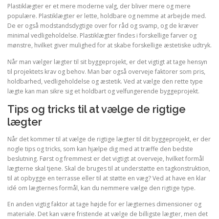
Plastiklægter er et mere moderne valg, der bliver mere og mere
populære. Plastiklægter er lette, holdbare og nemme at arbejde med.
De er også modstandsdygtige over for råd og svamp, og de kræver
minimal vedligeholdelse. Plastiklægter findes i forskellige farver og
mønstre, hvilket giver mulighed for at skabe forskellige æstetiske udtryk.
Når man vælger lægter til sit byggeprojekt, er det vigtigt at tage hensyn
til projektets krav og behov. Man bør også overveje faktorer som pris,
holdbarhed, vedligeholdelse og æstetik. Ved at vælge den rette type
lægte kan man sikre sig et holdbart og velfungerende byggeprojekt.
Tips og tricks til at vælge de rigtige
lægter
Når det kommer til at vælge de rigtige lægter til dit byggeprojekt, er der
nogle tips og tricks, som kan hjælpe dig med at træffe den bedste
beslutning. Først og fremmest er det vigtigt at overveje, hvilket formål
lægterne skal tjene. Skal de bruges til at understøtte en tagkonstruktion,
til at opbygge en terrasse eller til at støtte en væg? Ved at have en klar
idé om lægternes formål, kan du nemmere vælge den rigtige type.
En anden vigtig faktor at tage højde for er lægternes dimensioner og
materiale. Det kan være fristende at vælge de billigste lægter, men det