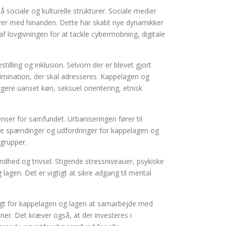
 sociale og kulturelle strukturer. Sociale medier
rer med hinanden. Dette har skabt nye dynamikker
f lovgivningen for at tackle cybermobning, digitale
stilling og inklusion. Selvom der er blevet gjort
rimination, der skal adresseres. Kappelagen og
rgere uanset køn, seksuel orientering, etnisk
nser for samfundet. Urbaniseringen fører til
ale spændinger og udfordringer for kappelagen og
 grupper.
undhed og trivsel. Stigende stressniveauer, psykiske
lagen. Det er vigtigt at sikre adgang til mental
digt for kappelagen og lagen at samarbejde med
er. Det kræver også, at der investeres i