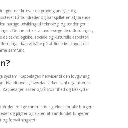
dringer, der kræver en grundig analyse og
sisteret i århundreder og har spillet en afgørende
en hurtige udvikling af teknologi og ændringer i
inger. Denne artikel vil undersøge de udfordringer,
 de teknologiske, sociale og kulturelle aspekter,
fordringer kan vi håbe på at finde løsninger, der
erne samfund.
en?
ge system. Kappelagen henviser til den lovgivning
ger blandt andet, hvordan kirken skal organiseres,
. Kappelagen sikrer også trosfrihed og beskytter
 er den retlige ramme, der gælder for alle borgere
heder og pligter og sikrer, at samfundet fungerer
t og forvaltningsret.