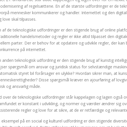
odernisering af regelsættene. En af de største udfordringer er de te
vorpå mennesker kommunikerer og handler. Internettet og den digitale 
g love skal tilpasses.
n af de teknologiske udfordringer er den stigende brug af online platf
raditionelle handelsmetoder og regler er ikke altid tilpasset den digita
ellem parter. Der er behov for at opdatere og udvikle regler, der kan 
onkurrence på internettet.
n anden teknologisk udfordring er den stigende brug af kunstig intellig
ejser spørgsmål om ansvar og juridisk status for selvstændige maskine
utomatisk styret bil forårsager en ulykke? Hvordan sikrer man, at kunsti
enneskerettigheder? Disse spørgsmål kræver en ajourføring af lovgivn
tisk og ansvarlig måde.
d over de teknologiske udfordringer står kappelagen og lagen også over
amfundet er konstant i udvikling, og normer og værdier ændrer sig ove
ksisterende regler og love for at sikre, at de er retfærdige og releva
t eksempel på en social og kulturel udfordring er den stigende diversite