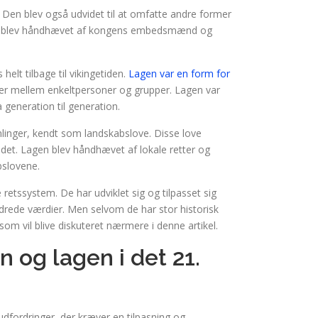
. Den blev også udvidet til at omfatte andre former
en blev håndhævet af kongens embedsmænd og
elt tilbage til vikingetiden.
Lagen var en form for
ikter mellem enkeltpersoner og grupper. Lagen var
 generation til generation.
mlinger, kendt som landskabslove. Disse love
ndet. Lagen blev håndhævet af lokale retter og
bslovene.
retssystem. De har udviklet sig og tilpasset sig
de værdier. Men selvom de har stor historisk
som vil blive diskuteret nærmere i denne artikel.
n og lagen i det 21.
dfordringer, der kræver en tilpasning og