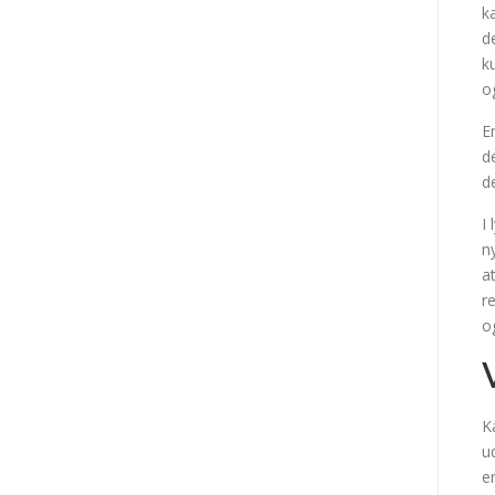
k
d
k
o
E
d
d
I
n
a
r
o
K
u
e