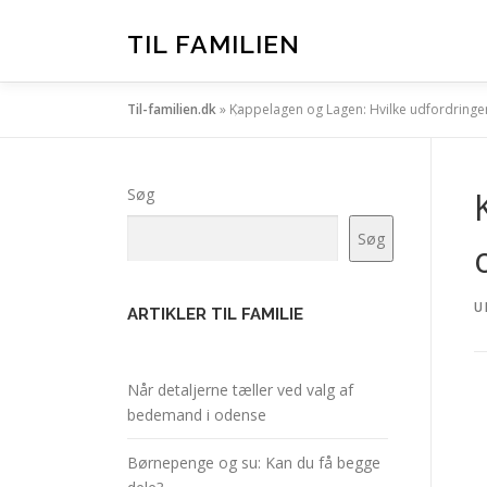
Spring
til
TIL FAMILIEN
indhold
Til-familien.dk
»
Kappelagen og Lagen: Hvilke udfordringer
Søg
Søg
U
ARTIKLER TIL FAMILIE
Når detaljerne tæller ved valg af
bedemand i odense
Børnepenge og su: Kan du få begge