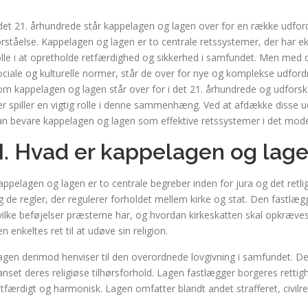
 det 21. århundrede står kappelagen og lagen over for en række udfor
orståelse. Kappelagen og lagen er to centrale retssystemer, der har ek
olle i at opretholde retfærdighed og sikkerhed i samfundet. Men med d
ociale og kulturelle normer, står de over for nye og komplekse udfordr
om kappelagen og lagen står over for i det 21. århundrede og udforske
er spiller en vigtig rolle i denne sammenhæng. Ved at afdække disse ud
an bevare kappelagen og lagen som effektive retssystemer i det mod
II. Hvad er kappelagen og lag
appelagen og lagen er to centrale begreber inden for jura og det retli
g de regler, der regulerer forholdet mellem kirke og stat. Den fastlæg
vilke beføjelser præsterne har, og hvordan kirkeskatten skal opkræves
n enkeltes ret til at udøve sin religion.
agen derimod henviser til den overordnede lovgivning i samfundet. Det
anset deres religiøse tilhørsforhold. Lagen fastlægger borgeres rettig
etfærdigt og harmonisk. Lagen omfatter blandt andet strafferet, civilre