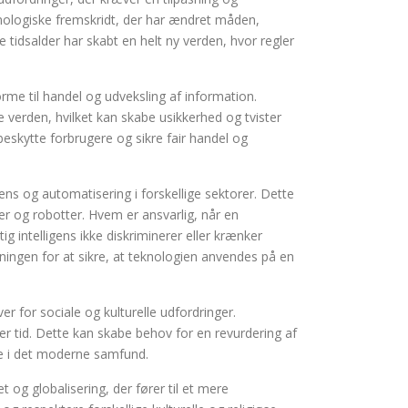
knologiske fremskridt, der har ændret måden,
tidsalder har skabt en helt ny verden, hvor regler
orme til handel og udveksling af information.
le verden, hvilket kan skabe usikkerhed og tvister
beskytte forbrugere og sikre fair handel og
ens og automatisering i forskellige sektorer. Dette
r og robotter. Hvem er ansvarlig, når en
g intelligens ikke diskriminerer eller krænker
ingen for at sikre, at teknologien anvendes på en
 for sociale og kulturelle udfordringer.
r tid. Dette kan skabe behov for en revurdering af
nte i det moderne samfund.
t og globalisering, der fører til et mere