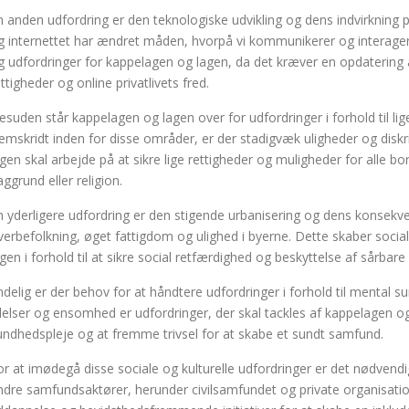
n anden udfordring er den teknologiske udvikling og dens indvirkning på
g internettet har ændret måden, hvorpå vi kommunikerer og interage
g udfordringer for kappelagen og lagen, da det kræver en opdatering a
ettigheder og online privatlivets fred.
esuden står kappelagen og lagen over for udfordringer i forhold til lige
remskridt inden for disse områder, er der stadigvæk uligheder og disk
agen skal arbejde på at sikre lige rettigheder og muligheder for alle bo
aggrund eller religion.
n yderligere udfordring er den stigende urbanisering og dens konsekve
verbefolkning, øget fattigdom og ulighed i byerne. Dette skaber soci
agen i forhold til at sikre social retfærdighed og beskyttelse af sårbare
ndelig er der behov for at håndtere udfordringer i forhold til mental s
idelser og ensomhed er udfordringer, der skal tackles af kappelagen og 
undhedspleje og at fremme trivsel for at skabe et sundt samfund.
or at imødegå disse sociale og kulturelle udfordringer er det nødven
ndre samfundsaktører, herunder civilsamfundet og private organisation