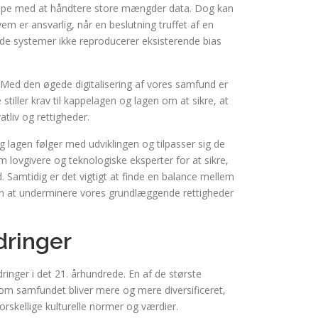
jælpe med at håndtere store mængder data. Dog kan
em er ansvarlig, når en beslutning truffet af en
ede systemer ikke reproducerer eksisterende bias
a. Med den øgede digitalisering af vores samfund er
e stiller krav til kappelagen og lagen om at sikre, at
atliv og rettigheder.
og lagen følger med udviklingen og tilpasser sig de
lovgivere og teknologiske eksperter for at sikre,
. Samtidig er det vigtigt at finde en balance mellem
den at underminere vores grundlæggende rettigheder
dringer
ringer i det 21. århundrede. En af de største
Som samfundet bliver mere og mere diversificeret,
orskellige kulturelle normer og værdier.