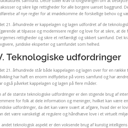
ultikulturelt samfund. Dette stiller krav til lovgivningen om at beskytte
raksisser og sikre lige rettigheder for alle borgere uanset baggrund. 
ndførelse af nye regler for at imødekomme de forskellige behov og væ
 det 21. århundrede er kappelagen og lagen udfordret af de teknologis
fgørende at tilpasse og modernisere regler og love for at sikre, at de f
orgernes rettigheder og sikre et retfærdigt og sikkert samfund. Det
ovgivere, juridiske eksperter og samfundet som helhed.
V. Teknologiske udfordringer
 det 21. århundrede står både kappelagen og lagen over for en række 
dvikling har haft en enorm indflydelse på vores samfund og har ændr
ar også påvirket kappelagen og lagen på flere måder.
n af de største teknologiske udfordringer er den stigende brug af inter
emmere for folk at dele information og meninger, hvilket kan være e
uridiske udfordringer, da det kan være svært at afgøre, hvad der er lovl
an det være vanskeligt at regulere og håndhæve love i et virtuelt miljø
t andet teknologisk aspekt er den voksende brug af kunstig intelligen