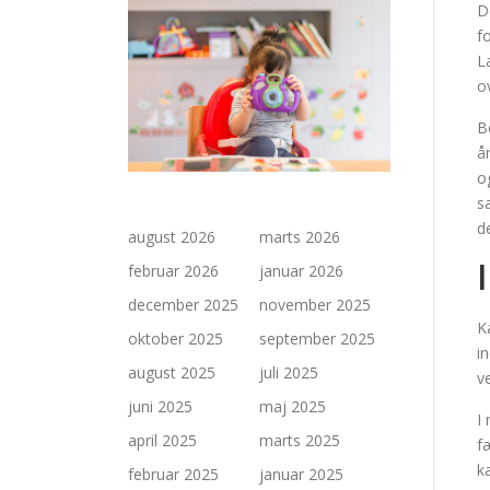
D
f
L
o
B
å
o
s
d
august 2026
marts 2026
februar 2026
januar 2026
december 2025
november 2025
K
oktober 2025
september 2025
i
august 2025
juli 2025
v
juni 2025
maj 2025
I
april 2025
marts 2025
f
k
februar 2025
januar 2025