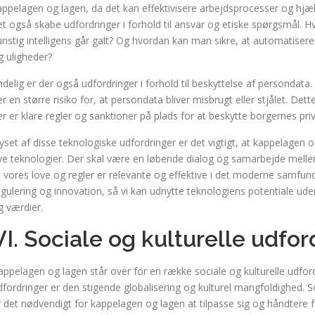
appelagen og lagen, da det kan effektivisere arbejdsprocesser og h
et også skabe udfordringer i forhold til ansvar og etiske spørgsmål. Hv
unstig intelligens går galt? Og hvordan kan man sikre, at automatiser
g uligheder?
ndelig er der også udfordringer i forhold til beskyttelse af persondat
er en større risiko for, at persondata bliver misbrugt eller stjålet. Dett
er er klare regler og sanktioner på plads for at beskytte borgernes priv
 lyset af disse teknologiske udfordringer er det vigtigt, at kappelagen 
ye teknologier. Der skal være en løbende dialog og samarbejde mellem 
t vores love og regler er relevante og effektive i det moderne samfund
egulering og innovation, så vi kan udnytte teknologiens potentiale u
g værdier.
VI. Sociale og kulturelle udfor
appelagen og lagen står over for en række sociale og kulturelle udford
dfordringer er den stigende globalisering og kulturel mangfoldighed. 
r det nødvendigt for kappelagen og lagen at tilpasse sig og håndtere f