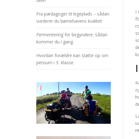
dele?
I
Fra pædagoger til legeplads – sådan
f
vurderer du børnehavens kvalitet
r
s
Fermentering for begyndere: Sådan
s
kommer du i gang
d
k
Hvordan forældre kan støtte op om
pensum i 3. Klasse
K
o
h
de
L
u
r