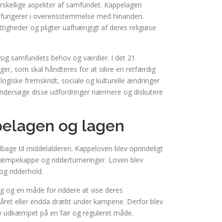
orskellige aspekter af samfundet. Kappelagen
en fungerer i overensstemmelse med hinanden.
igheder og pligter uafhængigt af deres religiøse
 sig samfundets behov og værdier. I det 21.
er, som skal håndteres for at sikre en retfærdig
giske fremskridt, sociale og kulturelle ændringer
ndersøge disse udfordringer nærmere og diskutere
ppelagen og lagen
lbage til middelalderen. Kappeloven blev oprindeligt
 kæmpekappe og ridderturneringer. Loven blev
og ridderhold.
g og en måde for riddere at vise deres
såret eller endda dræbt under kampene. Derfor blev
ev udkæmpet på en fair og reguleret måde.