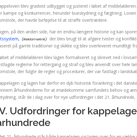
appeloven blev gradvist udbygget og justeret i løbet af middelalderen
or kampe og konkurrencer, herunder bueskydning og fægtning. Lov
omstole, der havde beføjelse til at straffe overtrædere.
agen, på den anden side, har en endnu længere historie og kan spores h
etssystem,
der blev brugt til at afgøre tvister og konfl
aseret på gamle traditioner og skikke og blev overleveret mundtligt fra
 løbet af middelalderen blev lagen formaliseret og skrevet ned i lovsa
astlagde reglerne for rettergang og straf og blev anvendt over hele la
omstole, der fulgte de regler og procedurer, der var fastlagt i landska
appelagen og lagen har derfor en dyb historisk forankring i det danske 
ennem århundrederne for at imødekomme samfundets behov og ændre
etydning, står de i dag over for nye udfordringer i det 21. århundrede, 
IV. Udfordringer for kappelage
århundrede
 det 21. århundrede står både kappelagen og lagen over for en række u