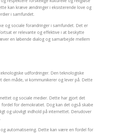
 og respektere forskellige kulturelle og religiøse
Dette kan kræve ændringer i eksisterende love og
rdier i samfundet.
ke og sociale forandringer i samfundet. Det er
ortsat er relevante og effektive i at beskytte
 kræver en løbende dialog og samarbejde mellem
teknologiske udfordringer. Den teknologiske
et den måde, vi kommunikerer og lever på. Dette
nettet og sociale medier. Dette har gjort det
n fordel for demokratiet. Dog kan det også skabe
igt og ulovligt indhold på internettet. Derudover
.
s og automatisering. Dette kan være en fordel for