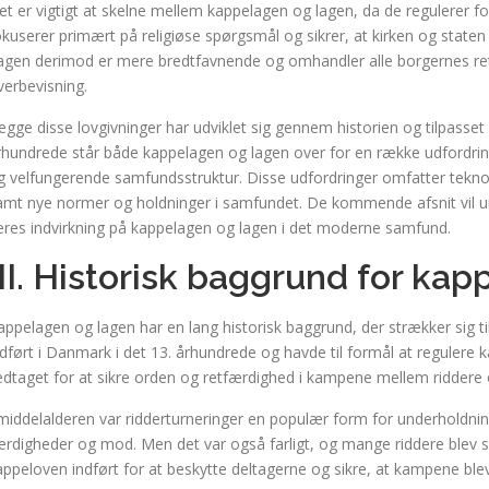
et er vigtigt at skelne mellem kappelagen og lagen, da de regulerer f
okuserer primært på religiøse spørgsmål og sikrer, at kirken og stat
agen derimod er mere bredtfavnende og omhandler alle borgernes rett
verbevisning.
egge disse lovgivninger har udviklet sig gennem historien og tilpasset
rhundrede står både kappelagen og lagen over for en række udfordring
g velfungerende samfundsstruktur. Disse udfordringer omfatter teknolo
amt nye normer og holdninger i samfundet. De kommende afsnit vil u
eres indvirkning på kappelagen og lagen i det moderne samfund.
III. Historisk baggrund for ka
appelagen og lagen har en lang historisk baggrund, der strækker sig ti
ndført i Danmark i det 13. århundrede og havde til formål at regulere
edtaget for at sikre orden og retfærdighed i kampene mellem riddere 
 middelalderen var ridderturneringer en populær form for underholdnin
ærdigheder og mod. Men det var også farligt, og mange riddere blev 
appeloven indført for at beskytte deltagerne og sikre, at kampene bl