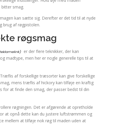
orskellige indstillinger. Hold øje med maden
 bitter smag.
magen kan sætte sig. Derefter er det tid til at nyde
 brug af røgpistolen.
fekte røgsmag
er der flere teknikker, der kan
g madtype, men her er nogle generelle tips til at
Træflis af forskellige træsorter kan give forskellige
ag, mens træflis af hickory kan tilføje en kraftig
s for at finde den smag, der passer bedst til din
trollere røgningen. Det er afgørende at opretholde
r at opnå dette kan du justere luftstrømmen og
nce mellem at tilføje nok røg til maden uden at