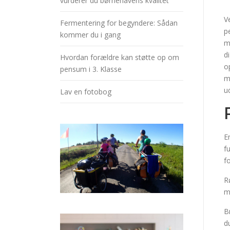
vurderer du børnehavens kvalitet
V
Fermentering for begyndere: Sådan
p
kommer du i gang
m
di
Hvordan forældre kan støtte op om
o
pensum i 3. Klasse
m
u
Lav en fotobog
E
f
f
R
m
B
d