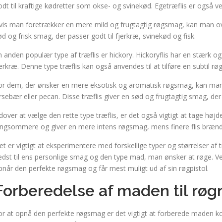
odt til kraftige kødretter som okse- og svinekød. Egetræflis er også vele
vis man foretrækker en mere mild og frugtagtig røgsmag, kan man over
ød og frisk smag, der passer godt til fjerkræ, svinekød og fisk.
n anden populær type af træflis er hickory. Hickoryflis har en stærk og
jerkræ. Denne type træflis kan også anvendes til at tilføre en subtil rø
or dem, der ønsker en mere eksotisk og aromatisk røgsmag, kan man 
irsebær eller pecan. Disse træflis giver en sød og frugtagtig smag, der 
dover at vælge den rette type træflis, er det også vigtigt at tage højde
angsommere og giver en mere intens røgsmag, mens finere flis brænde
et er vigtigt at eksperimentere med forskellige typer og størrelser af 
edst til ens personlige smag og den type mad, man ønsker at røge. Ve
pnår den perfekte røgsmag og får mest muligt ud af sin røgpistol.
Forberedelse af maden til røg
or at opnå den perfekte røgsmag er det vigtigt at forberede maden ko