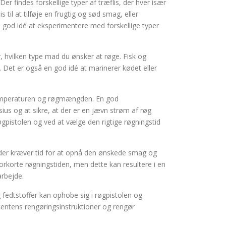
Der findes forskellige typer af træflis, der hver især
til at tilføje en frugtig og sød smag, eller
n god idé at eksperimentere med forskellige typer
r, hvilken type mad du ønsker at røge. Fisk og
. Det er også en god idé at marinerer kødet eller
 temperaturen og røgmængden. En god
us og at sikre, at der er en jævn strøm af røg
gpistolen og ved at vælge den rigtige røgningstid
 der kræver tid for at opnå den ønskede smag og
orkorte røgningstiden, men dette kan resultere i en
arbejde.
g fedtstoffer kan ophobe sig i røgpistolen og
centens rengøringsinstruktioner og rengør