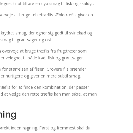
gnet til at tilføre en dyb smag til fisk og skaldyr.
veje at bruge æbletræflis. Æbletræflis giver en
 krydret smag, der egner sig godt til svinekød og
gsmag til grøntsager og ost.
overveje at bruge træflis fra frugttræer som
er velegnet til både kød, fisk og grøntsager.
 for størrelsen af flisen. Grovere flis brænder
r hurtigere og giver en mere subtil smag.
træflis for at finde den kombination, der passer
d at vælge den rette træflis kan man sikre, at man
ning
rrekt inden røgning. Først og fremmest skal du