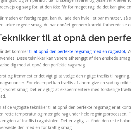
øgningstid og temperatur, da forskellige råvarer og tykkelser kræver f
ndervejs og sørg for, at den ikke får for meget røg, da det kan give en
år maden er færdig røget, kan du lade den hvile i et par minutter, så s
en lækre røgede smag, du har opnået gennem korrekt forberedelse og
Teknikker til at opnå den per
år det kommer
til at opnå den perfekte røgsmag med en røgpistol,
nvendes. Disse teknikker kan variere afhængigt af den ønskede smag o
jælpe dig med at opnå den perfekte røgsmag.
ørst og fremmest er det vigtigt at vælge den rigtige træflis til røgning. 
magsnuancer. For eksempel kan træflis af ahorn give en sød og mild sm
g krydret smag. Det er vigtigt at eksperimentere med forskellige træfli
ad.
n af de vigtigste teknikker til at opnå den perfekte røgsmag er at kon
en rette temperatur og mængde røg under hele røgningsprocessen. Fo
ængden af træflis i røgpistolen. Det er vigtigt at finde den rette bala
vervælde den med en for kraftig smag.