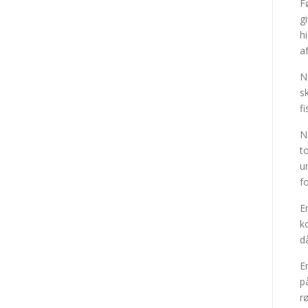
F
g
h
af
N
s
f
N
t
u
f
E
k
d
E
p
r