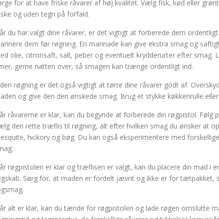
ørge for at have friske råvarer af høj kvalitet. Vælg fisk, kød eller grøn
riske og uden tegn på forfald.
år du har valgt dine råvarer, er det vigtigt at forberede dem ordentlig
arinere dem før røgning. En marinade kan give ekstra smag og saftig
ed olie, citronsaft, salt, peber og eventuelt krydderurter efter smag. L
imer, gerne natten over, så smagen kan trænge ordentligt ind.
nden røgning er det også vigtigt at tørre dine råvarer godt af. Oversky
aden og give den den ønskede smag. Brug et stykke køkkenrulle eller en
år råvarerne er klar, kan du begynde at forberede din røgpistol. Følg p
ælg den rette træflis til røgning, alt efter hvilken smag du ønsker at 
esquite, hickory og bøg. Du kan også eksperimentere med forskellige
mag.
år røgpistolen er klar og træflisen er valgt, kan du placere din mad i 
øgskab. Sørg for, at maden er fordelt jævnt og ikke er for tætpakket, 
øgsmag.
år alt er klar, kan du tænde for røgpistolen og lade røgen omslutte ma