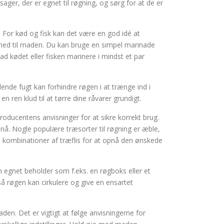
tsager, der er egnet til røgning, og sørg for at de er
t. For kød og fisk kan det være en god idé at
hed til maden. Du kan bruge en simpel marinade
ad kødet eller fisken marinere i mindst et par
dende fugt kan forhindre røgen i at trænge ind i
 ren klud til at tørre dine råvarer grundigt.
roducentens anvisninger for at sikre korrekt brug.
opnå. Nogle populære træsorter til røgning er æble,
 kombinationer af træflis for at opnå den ønskede
en egnet beholder som f.eks. en røgboks eller et
så røgen kan cirkulere og give en ensartet
den. Det er vigtigt at følge anvisningerne for