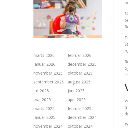
p
N
b
R
D
S
o
marts 2026
februar 2026
R
januar 2026
december 2025
o
november 2025
oktober 2025
s
september 2025
august 2025
juli 2025
juni 2025
maj 2025
april 2025
V
t
marts 2025
februar 2025
d
januar 2025
december 2024
E
november 2024
oktober 2024