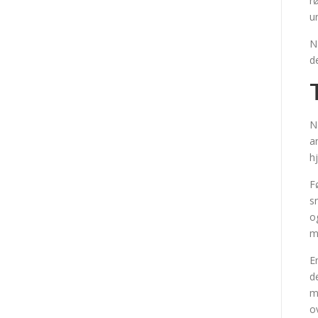
r
u
N
d
N
a
h
F
s
o
m
E
d
m
o