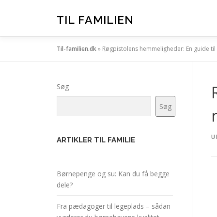
Spring
til
TIL FAMILIEN
indhold
Til-familien.dk
»
Røgpistolens hemmeligheder: En guide til
Søg
Søg
U
ARTIKLER TIL FAMILIE
Børnepenge og su: Kan du få begge
dele?
Fra pædagoger til legeplads – sådan