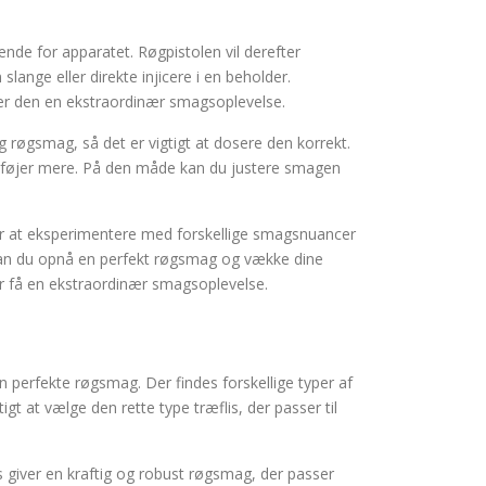
nde for apparatet. Røgpistolen vil derefter
nge eller direkte injicere i en beholder.
ver den en ekstraordinær smagsoplevelse.
 røgsmag, så det er vigtigt at dosere den korrekt.
lføjer mere. På den måde kan du justere smagen
ker at eksperimentere med forskellige smagsnuancer
g kan du opnå en perfekt røgsmag og vække dine
ner få en ekstraordinær smagsoplevelse.
en perfekte røgsmag. Der findes forskellige typer af
igt at vælge den rette type træflis, der passer til
is giver en kraftig og robust røgsmag, der passer