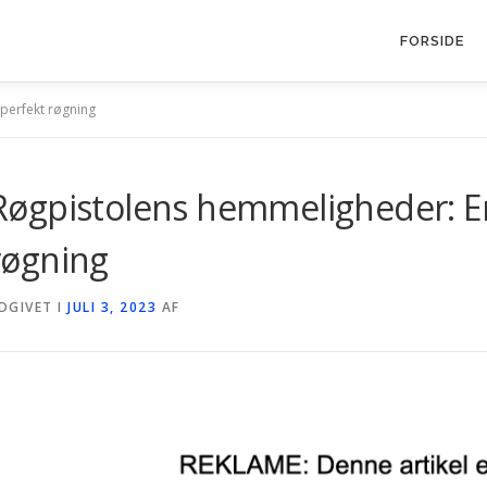
FORSIDE
 perfekt røgning
Røgpistolens hemmeligheder: En 
røgning
DGIVET I
JULI 3, 2023
AF