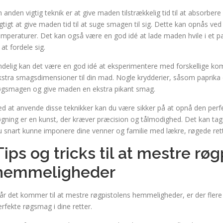
n anden vigtig teknik er at give maden tilstrækkelig tid til at absorber
igtigt at give maden tid til at suge smagen til sig. Dette kan opnås ve
emperaturer. Det kan også være en god idé at lade maden hvile i et pa
l at fordele sig.
ndelig kan det være en god idé at eksperimentere med forskellige kombi
kstra smagsdimensioner til din mad. Nogle krydderier, såsom paprika el
øgsmagen og give maden en ekstra pikant smag.
ed at anvende disse teknikker kan du være sikker på at opnå den perf
øgning er en kunst, der kræver præcision og tålmodighed. Det kan tage
u snart kunne imponere dine venner og familie med lækre, røgede rett
Tips og tricks til at mestre rø
hemmeligheder
år det kommer til at mestre røgpistolens hemmeligheder, er der flere 
erfekte røgsmag i dine retter.