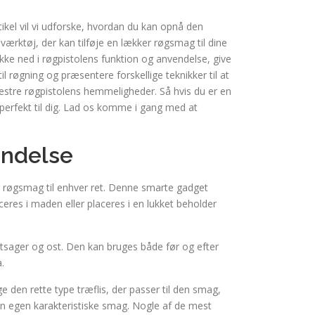
kel vil vi udforske, hvordan du kan opnå den
 værktøj, der kan tilføje en lækker røgsmag til dine
kke ned i røgpistolens funktion og anvendelse, give
 til røgning og præsentere forskellige teknikker til at
 mestre røgpistolens hemmeligheder. Så hvis du er en
perfekt til dig. Lad os komme i gang med at
endelse
ker røgsmag til enhver ret. Denne smarte gadget
ceres i maden eller placeres i en lukket beholder
grøntsager og ost. Den kan bruges både før og efter
.
e den rette type træflis, der passer til den smag,
sin egen karakteristiske smag. Nogle af de mest