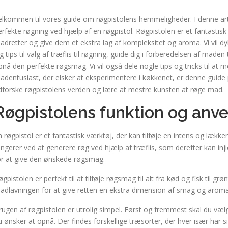
elkommen til vores guide om røgpistolens hemmeligheder. I denne arti
erfekte røgning ved hjælp af en røgpistol. Røgpistolen er et fantastisk
adretter og give dem et ekstra lag af kompleksitet og aroma. Vi vil dy
g tips til valg af træflis til røgning, guide dig i forberedelsen af maden
pnå den perfekte røgsmag. Vi vil også dele nogle tips og tricks til at
adentusiast, der elsker at eksperimentere i køkkenet, er denne guide 
dforske røgpistolens verden og lære at mestre kunsten at røge mad.
Røgpistolens funktion og anv
n røgpistol er et fantastisk værktøj, der kan tilføje en intens og læk
ungerer ved at generere røg ved hjælp af træflis, som derefter kan inji
or at give den ønskede røgsmag.
øgpistolen er perfekt til at tilføje røgsmag til alt fra kød og fisk til 
adlavningen for at give retten en ekstra dimension af smag og aroma
rugen af røgpistolen er utrolig simpel. Først og fremmest skal du vælg
u ønsker at opnå. Der findes forskellige træsorter, der hver især har 