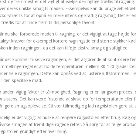
ørst og fremmest er det vigtigt at vælge den rigtige træflis til røgning. 
iver deres unikke smag til maden. Eksempelvis kan du bruge æbletræflis 
ickorytræflis for at opnå en mere intens og kraftig røgsmag. Det er e
 træflis for at finde frem til din personlige favorit.
år du skal forberede maden til røgning, er det vigtigt at tage højde fo
kaldyr kræver for eksempel kortere røgningstid end større stykker kød
isken inden røgningen, da det kan tilføje ekstra smag og saftighed.
år det kommer til selve røgningen, er det afgørende at kontrollere
ommelfingerregel er at holde temperaturen mellem 80-120 grader Celsi
nder hele røgningen. Dette kan opnås ved at justere luftstrømmen i rø
or den specifikke mad.
n anden vigtig faktor er tålmodighed. Røgning er en langsom proces,
onsistens. Det kan være fristende at skrue op for temperaturen eller f
årligere smagsoplevelse. Så vær tålmodig og lad røgpistolen gøre sit 
ndelig er det vigtigt at huske at rengøre røgpistolen efter brug. Røg o
åvirke smagen af fremtidige røgede retter. Så sørg for at følge produ
øgpistolen grundigt efter hver brug.